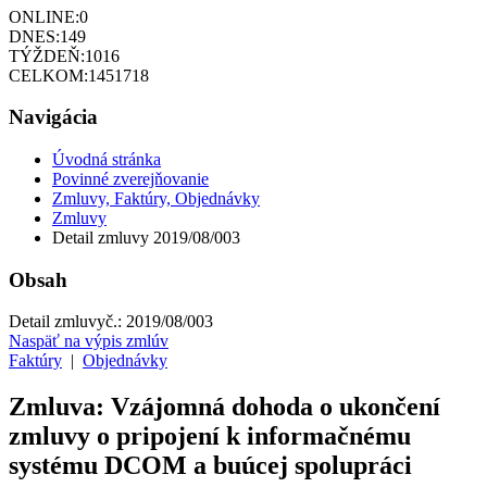
ONLINE:
0
DNES:
149
TÝŽDEŇ:
1016
CELKOM:
1451718
Navigácia
Úvodná stránka
Povinné zverejňovanie
Zmluvy, Faktúry, Objednávky
Zmluvy
Detail zmluvy 2019/08/003
Obsah
Detail zmluvy
č.:
2019/08/003
Naspäť na výpis zmlúv
Faktúry
|
Objednávky
Zmluva: Vzájomná dohoda o ukončení
zmluvy o pripojení k informačnému
systému DCOM a buúcej spolupráci