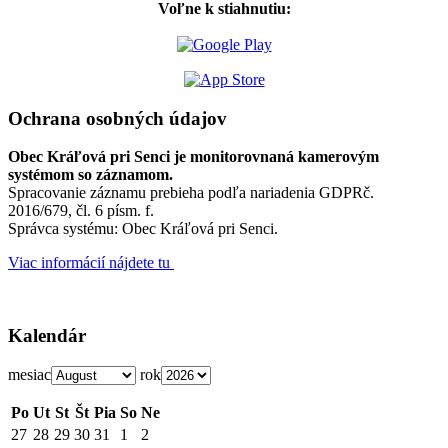
Voľne k stiahnutiu:
Ochrana osobných údajov
Obec Kráľová pri Senci je monitorovnaná kamerovým
systémom so záznamom.
Spracovanie záznamu prebieha podľa nariadenia GDPRč.
2016/679, čl. 6 písm. f.
Správca systému: Obec Kráľová pri Senci.
Viac informácií nájdete tu
Kalendár
mesiac
rok
Po
Ut
St
Št
Pia
So
Ne
27
28
29
30
31
1
2