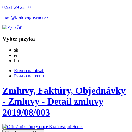
02/21 29 22 10
urad@kralovaprisenci.sk
Výber jazyka
Slovensky
sk
English
en
Magyar
hu
Rovno na obsah
Rovno na menu
Zmluvy, Faktúry, Objednávky
- Zmluvy - Detail zmluvy
2019/08/003