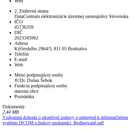
Web
2. Zmluvná strana
DataCentrum elektronizácie územnej samosprávy Slovenska
IČO
45736359
DIČ
2023345962
Adresa
Kýčerského 2964/5, 811 05 Bratisalva
Telefón
E-mail
Web
Meno podpisujúcej osoby
JUDr. Dušan Šebok
Funkcia podpisujúcej osoby
starosta obce
Poznámka
Dokumenty
2,44 MB
Vzájomná dohoda o ukončení zmluvy o pripojení k informačnému
systému DCOM a buúcej spolupráci_Redigované.pdf