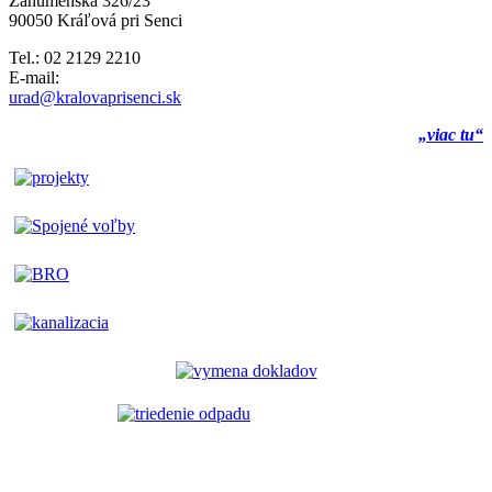
Záhumenská 326/23
90050 Kráľová pri Senci
Tel.: 02 2129 2210
E-mail:
urad@kralovaprisenci.sk
„viac tu“