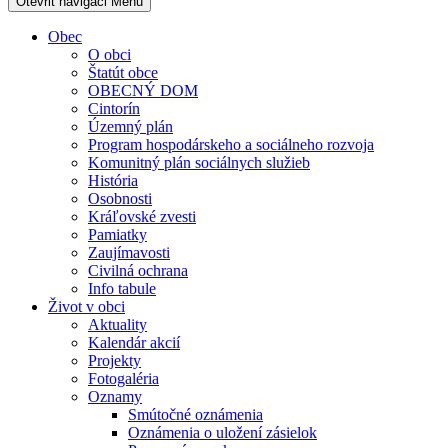
Otevřit navigaci
Menu
Obec
O obci
Štatút obce
OBECNÝ DOM
Cintorín
Územný plán
Program hospodárskeho a sociálneho rozvoja
Komunitný plán sociálnych služieb
História
Osobnosti
Kráľovské zvesti
Pamiatky
Zaujímavosti
Civilná ochrana
Info tabule
Život v obci
Aktuality
Kalendár akcií
Projekty
Fotogaléria
Oznamy
Smútočné oznámenia
Oznámenia o uložení zásielok