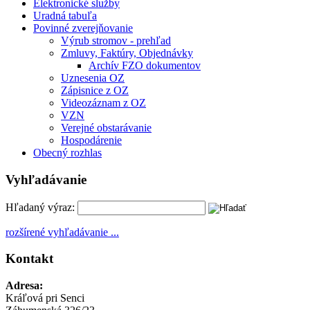
Elektronické služby
Uradná tabuľa
Povinné zverejňovanie
Výrub stromov - prehľad
Zmluvy, Faktúry, Objednávky
Archív FZO dokumentov
Uznesenia OZ
Zápisnice z OZ
Videozáznam z OZ
VZN
Verejné obstarávanie
Hospodárenie
Obecný rozhlas
Vyhľadávanie
Hľadaný výraz:
rozšírené vyhľadávanie ...
Kontakt
Adresa:
Kráľová pri Senci