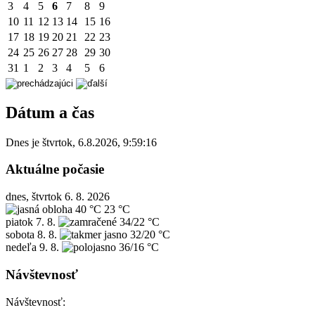
3
4
5
6
7
8
9
10
11
12
13
14
15
16
17
18
19
20
21
22
23
24
25
26
27
28
29
30
31
1
2
3
4
5
6
Dátum a čas
Dnes je
štvrtok
,
6.8.2026
,
9:59:16
Aktuálne počasie
dnes, štvrtok 6. 8. 2026
40 °C
23 °C
piatok
7. 8.
34/22 °C
sobota
8. 8.
32/20 °C
nedeľa
9. 8.
36/16 °C
Návštevnosť
Návštevnosť: