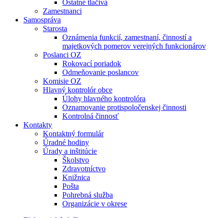
Ostatné tlačivá
Zamestnanci
Samospráva
Starosta
Oznámenia funkcií, zamestnaní, činností a
majetkových pomerov verejných funkcionárov
Poslanci OZ
Rokovací poriadok
Odmeňovanie poslancov
Komisie OZ
Hlavný kontrolór obce
Úlohy hlavného kontrolóra
Oznamovanie protispoločenskej činnosti
Kontrolná činnosť
Kontakty
Kontaktný formulár
Úradné hodiny
Úrady a inštitúcie
Školstvo
Zdravotníctvo
Knižnica
Pošta
Pohrebná služba
Organizácie v okrese