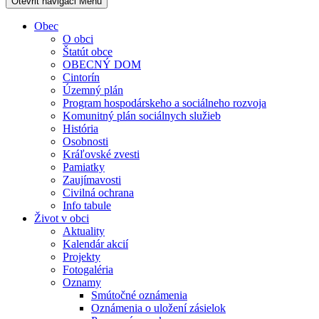
Otevřit navigaci
Menu
Obec
O obci
Štatút obce
OBECNÝ DOM
Cintorín
Územný plán
Program hospodárskeho a sociálneho rozvoja
Komunitný plán sociálnych služieb
História
Osobnosti
Kráľovské zvesti
Pamiatky
Zaujímavosti
Civilná ochrana
Info tabule
Život v obci
Aktuality
Kalendár akcií
Projekty
Fotogaléria
Oznamy
Smútočné oznámenia
Oznámenia o uložení zásielok