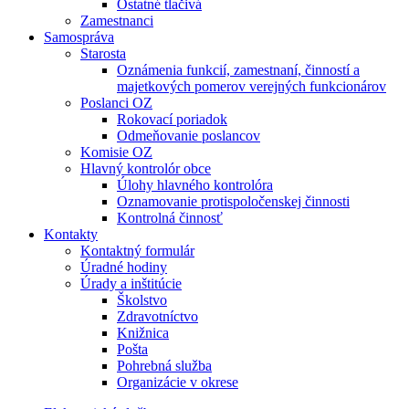
Ostatné tlačivá
Zamestnanci
Samospráva
Starosta
Oznámenia funkcií, zamestnaní, činností a
majetkových pomerov verejných funkcionárov
Poslanci OZ
Rokovací poriadok
Odmeňovanie poslancov
Komisie OZ
Hlavný kontrolór obce
Úlohy hlavného kontrolóra
Oznamovanie protispoločenskej činnosti
Kontrolná činnosť
Kontakty
Kontaktný formulár
Úradné hodiny
Úrady a inštitúcie
Školstvo
Zdravotníctvo
Knižnica
Pošta
Pohrebná služba
Organizácie v okrese