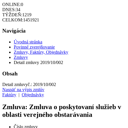
ONLINE:
0
DNES:
34
TÝŽDEŇ:
1219
CELKOM:
1451921
Navigácia
Úvodná stránka
Povinné zverejňovanie
Zmluvy, Faktúry, Objednávky
Zmluvy
Detail zmluvy 2019/10/002
Obsah
Detail zmluvy
č.:
2019/10/002
Naspäť na výpis zmlúv
Faktúry
|
Objednávky
Zmluva: Zmluva o poskytovaní služieb v
oblasti verejného obstarávania
Číslo zmluvy