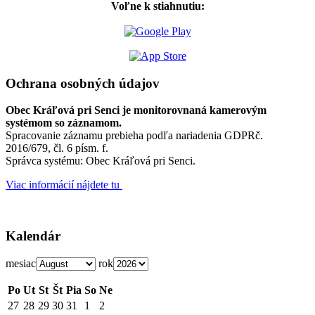
Voľne k stiahnutiu:
Ochrana osobných údajov
Obec Kráľová pri Senci je monitorovnaná kamerovým
systémom so záznamom.
Spracovanie záznamu prebieha podľa nariadenia GDPRč.
2016/679, čl. 6 písm. f.
Správca systému: Obec Kráľová pri Senci.
Viac informácií nájdete tu
Kalendár
mesiac
rok
Po
Ut
St
Št
Pia
So
Ne
27
28
29
30
31
1
2