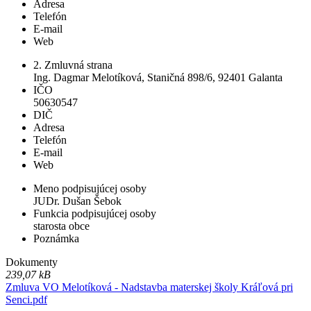
Adresa
Telefón
E-mail
Web
2. Zmluvná strana
Ing. Dagmar Melotíková, Staničná 898/6, 92401 Galanta
IČO
50630547
DIČ
Adresa
Telefón
E-mail
Web
Meno podpisujúcej osoby
JUDr. Dušan Šebok
Funkcia podpisujúcej osoby
starosta obce
Poznámka
Dokumenty
239,07 kB
Zmluva VO Melotíková - Nadstavba materskej školy Kráľová pri
Senci.pdf