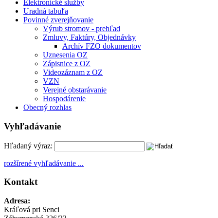
Elektronické služby
Uradná tabuľa
Povinné zverejňovanie
Výrub stromov - prehľad
Zmluvy, Faktúry, Objednávky
Archív FZO dokumentov
Uznesenia OZ
Zápisnice z OZ
Videozáznam z OZ
VZN
Verejné obstarávanie
Hospodárenie
Obecný rozhlas
Vyhľadávanie
Hľadaný výraz:
rozšírené vyhľadávanie ...
Kontakt
Adresa:
Kráľová pri Senci