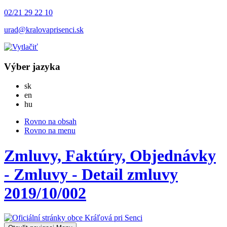
02/21 29 22 10
urad@kralovaprisenci.sk
Výber jazyka
Slovensky
sk
English
en
Magyar
hu
Rovno na obsah
Rovno na menu
Zmluvy, Faktúry, Objednávky
- Zmluvy - Detail zmluvy
2019/10/002