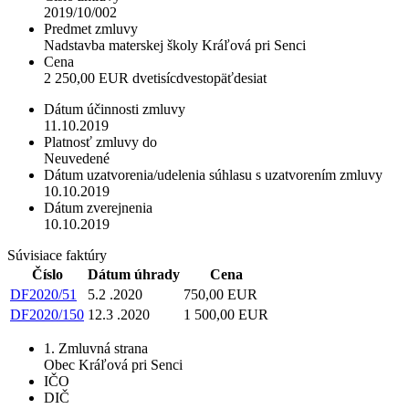
2019/10/002
Predmet zmluvy
Nadstavba materskej školy Kráľová pri Senci
Cena
2 250,00 EUR dvetisícdvestopäťdesiat
Dátum účinnosti zmluvy
11.10.2019
Platnosť zmluvy do
Neuvedené
Dátum uzatvorenia/udelenia súhlasu s uzatvorením zmluvy
10.10.2019
Dátum zverejnenia
10.10.2019
Súvisiace faktúry
Číslo
Dátum úhrady
Cena
DF2020/51
5.2 .2020
750,00 EUR
DF2020/150
12.3 .2020
1 500,00 EUR
1. Zmluvná strana
Obec Kráľová pri Senci
IČO
DIČ