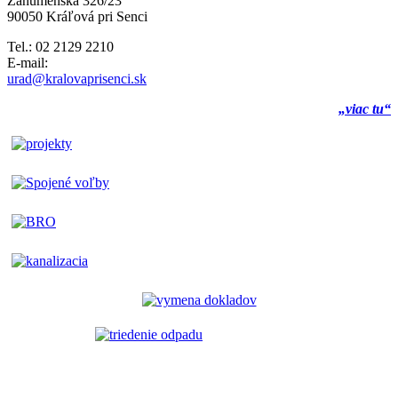
Záhumenská 326/23
90050 Kráľová pri Senci
Tel.: 02 2129 2210
E-mail:
urad@kralovaprisenci.sk
„viac tu“