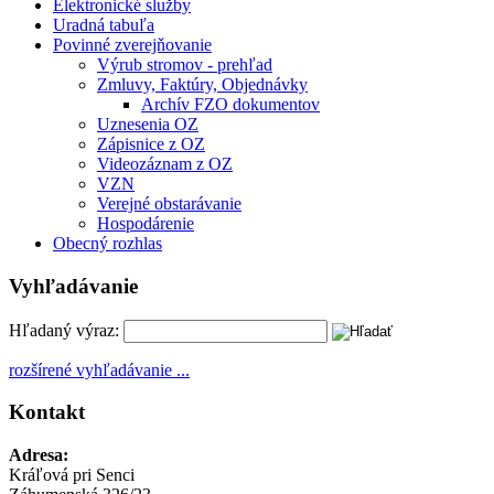
Elektronické služby
Uradná tabuľa
Povinné zverejňovanie
Výrub stromov - prehľad
Zmluvy, Faktúry, Objednávky
Archív FZO dokumentov
Uznesenia OZ
Zápisnice z OZ
Videozáznam z OZ
VZN
Verejné obstarávanie
Hospodárenie
Obecný rozhlas
Vyhľadávanie
Hľadaný výraz:
rozšírené vyhľadávanie ...
Kontakt
Adresa:
Kráľová pri Senci