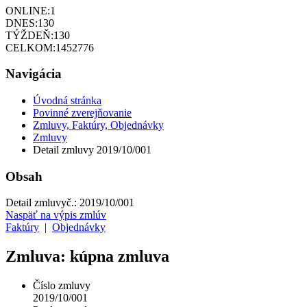
ONLINE:
1
DNES:
130
TÝŽDEŇ:
130
CELKOM:
1452776
Navigácia
Úvodná stránka
Povinné zverejňovanie
Zmluvy, Faktúry, Objednávky
Zmluvy
Detail zmluvy 2019/10/001
Obsah
Detail zmluvy
č.:
2019/10/001
Naspäť na výpis zmlúv
Faktúry
|
Objednávky
Zmluva: kúpna zmluva
Číslo zmluvy
2019/10/001