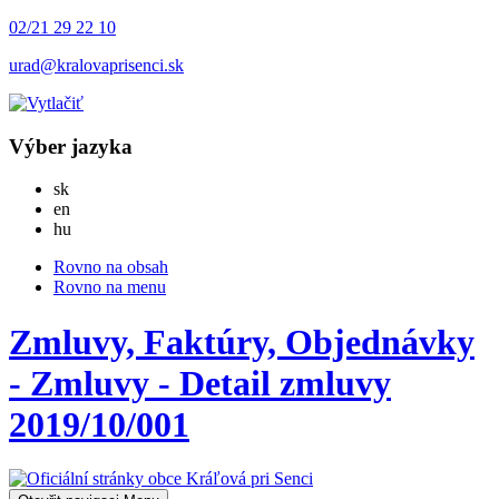
02/21 29 22 10
urad@kralovaprisenci.sk
Výber jazyka
Slovensky
sk
English
en
Magyar
hu
Rovno na obsah
Rovno na menu
Zmluvy, Faktúry, Objednávky
- Zmluvy - Detail zmluvy
2019/10/001