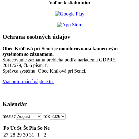
Voľne k stiahnutiu:
Ochrana osobných údajov
Obec Kráľová pri Senci je monitorovnaná kamerovým
systémom so záznamom.
Spracovanie záznamu prebieha podľa nariadenia GDPRč.
2016/679, čl. 6 písm. f.
Správca systému: Obec Kráľová pri Senci.
Viac informácií nájdete tu
Kalendár
mesiac
rok
Po
Ut
St
Št
Pia
So
Ne
27
28
29
30
31
1
2