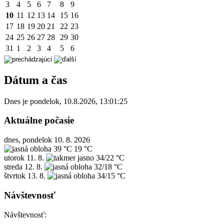
3
4
5
6
7
8
9
10
11
12
13
14
15
16
17
18
19
20
21
22
23
24
25
26
27
28
29
30
31
1
2
3
4
5
6
Dátum a čas
Dnes je
pondelok
,
10.8.2026
,
13:01:25
Aktuálne počasie
dnes, pondelok 10. 8. 2026
39 °C
19 °C
utorok
11. 8.
34/22 °C
streda
12. 8.
32/18 °C
štvrtok
13. 8.
34/15 °C
Návštevnosť
Návštevnosť: