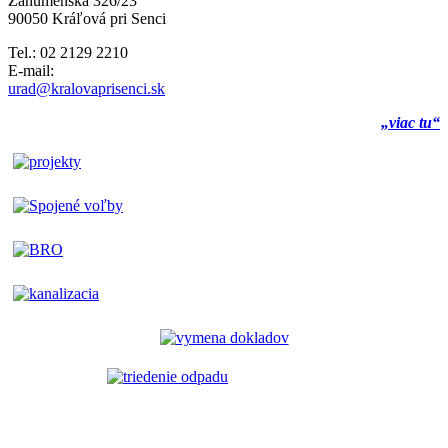
Záhumenská 326/23
90050 Kráľová pri Senci
Tel.: 02 2129 2210
E-mail:
urad@kralovaprisenci.sk
„viac tu“