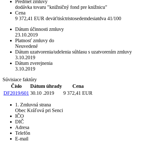
Predmet zmluvy
dodávka tovaru "knižničný fond pre knižnicu"
Cena
9 372,41 EUR deväťtisíctristosedemdesiatdva 41/100
Dátum účinnosti zmluvy
23.10.2019
Platnosť zmluvy do
Neuvedené
Dátum uzatvorenia/udelenia súhlasu s uzatvorením zmluvy
3.10.2019
Dátum zverejnenia
3.10.2019
Súvisiace faktúry
Číslo
Dátum úhrady
Cena
DF2019/601
30.10 .2019
9 372,41 EUR
1. Zmluvná strana
Obec Kráľová pri Senci
IČO
DIČ
Adresa
Telefón
E-mail