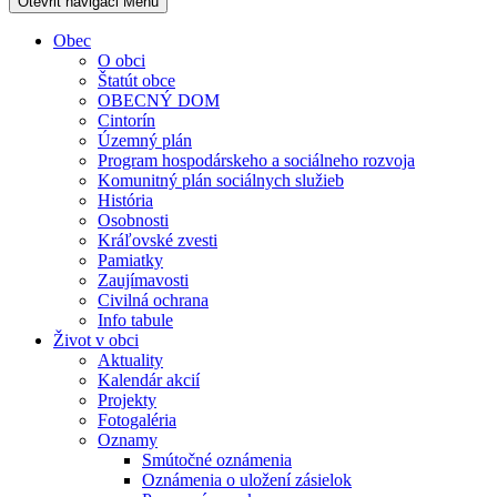
Otevřit navigaci
Menu
Obec
O obci
Štatút obce
OBECNÝ DOM
Cintorín
Územný plán
Program hospodárskeho a sociálneho rozvoja
Komunitný plán sociálnych služieb
História
Osobnosti
Kráľovské zvesti
Pamiatky
Zaujímavosti
Civilná ochrana
Info tabule
Život v obci
Aktuality
Kalendár akcií
Projekty
Fotogaléria
Oznamy
Smútočné oznámenia
Oznámenia o uložení zásielok