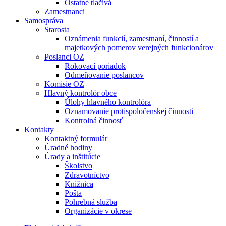
Ostatné tlačivá
Zamestnanci
Samospráva
Starosta
Oznámenia funkcií, zamestnaní, činností a
majetkových pomerov verejných funkcionárov
Poslanci OZ
Rokovací poriadok
Odmeňovanie poslancov
Komisie OZ
Hlavný kontrolór obce
Úlohy hlavného kontrolóra
Oznamovanie protispoločenskej činnosti
Kontrolná činnosť
Kontakty
Kontaktný formulár
Úradné hodiny
Úrady a inštitúcie
Školstvo
Zdravotníctvo
Knižnica
Pošta
Pohrebná služba
Organizácie v okrese