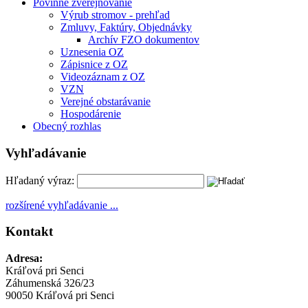
Povinné zverejňovanie
Výrub stromov - prehľad
Zmluvy, Faktúry, Objednávky
Archív FZO dokumentov
Uznesenia OZ
Zápisnice z OZ
Videozáznam z OZ
VZN
Verejné obstarávanie
Hospodárenie
Obecný rozhlas
Vyhľadávanie
Hľadaný výraz:
rozšírené vyhľadávanie ...
Kontakt
Adresa:
Kráľová pri Senci
Záhumenská 326/23
90050 Kráľová pri Senci