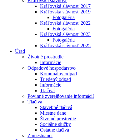
Kráľovská slávnosť
Kráľovská slávnosť 2017
Kráľovská slávnosť 2019
Fotogaléria
Kráľovská slávnosť 2022
Fotogaléria
Kráľovská slávnosť 2023
Fotogaléria
Kráľovská slávnosť 2025
Úrad
Životné prostredie
Informácie
Odpadové hospodárstvo
Komunálny odpad
Triedený odpad
Informácie
Tlačivá
Povinné zverejňovanie informácií
Tlačivá
Stavebné tlačivá
Miestne dane
Životné prostredie
Sociálne služby
Ostatné tlačivá
Zamestnanci