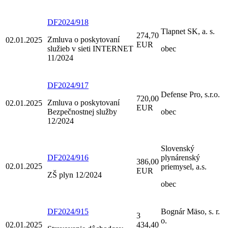
DF2024/918
Tlapnet SK, a. s.
274,70
Zmluva o poskytovaní
02.01.2025
EUR
služieb v sieti INTERNET
obec
11/2024
DF2024/917
Defense Pro, s.r.o.
720,00
Zmluva o poskytovaní
02.01.2025
EUR
Bezpečnostnej služby
obec
12/2024
Slovenský
DF2024/916
plynárenský
386,00
02.01.2025
priemysel, a.s.
EUR
ZŠ plyn 12/2024
obec
DF2024/915
Bognár Mäso, s. r.
3
o.
02.01.2025
434,40