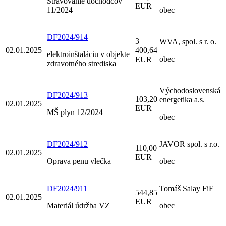
Stravovanie dôchodcov
EUR
11/2024
obec
DF2024/914
3
WVA, spol. s r. o.
02.01.2025
400,64
elektroinštaláciu v objekte
obec
EUR
zdravotného strediska
Východoslovenská
DF2024/913
103,20
energetika a.s.
02.01.2025
EUR
MŠ plyn 12/2024
obec
DF2024/912
JAVOR spol. s r.o.
110,00
02.01.2025
EUR
Oprava penu vlečka
obec
DF2024/911
Tomáš Salay FiF
544,85
02.01.2025
EUR
Materiál údržba VZ
obec