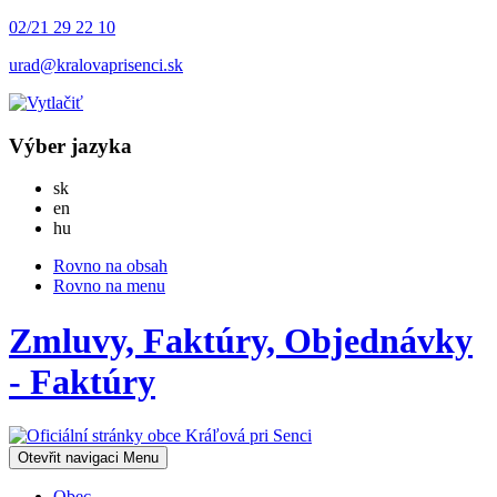
02/21 29 22 10
urad@kralovaprisenci.sk
Výber jazyka
Slovensky
sk
English
en
Magyar
hu
Rovno na obsah
Rovno na menu
Zmluvy, Faktúry, Objednávky
- Faktúry
Otevřit navigaci
Menu
Obec