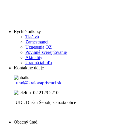
Rychlé odkazy
Tlačivá
Zamestnanci
Uznesenia OZ
Povinné zverejňovanie
Aktuality
Uradná tabuľa
Kontaktné údaje
urad@kralovaprisenci.sk
02 2129 2210
JUDr. Dušan Šebok, starosta obce
Obecný úrad