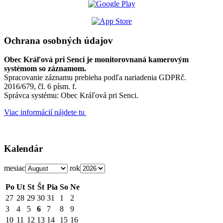
Ochrana osobných údajov
Obec Kráľová pri Senci je monitorovnaná kamerovým
systémom so záznamom.
Spracovanie záznamu prebieha podľa nariadenia GDPRč.
2016/679, čl. 6 písm. f.
Správca systému: Obec Kráľová pri Senci.
Viac informácií nájdete tu
Kalendár
mesiac
rok
Po
Ut
St
Št
Pia
So
Ne
27
28
29
30
31
1
2
3
4
5
6
7
8
9
10
11
12
13
14
15
16