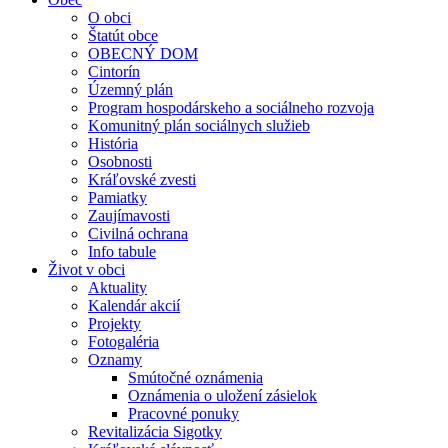
O obci
Štatút obce
OBECNÝ DOM
Cintorín
Územný plán
Program hospodárskeho a sociálneho rozvoja
Komunitný plán sociálnych služieb
História
Osobnosti
Kráľovské zvesti
Pamiatky
Zaujímavosti
Civilná ochrana
Info tabule
Život v obci
Aktuality
Kalendár akcií
Projekty
Fotogaléria
Oznamy
Smútočné oznámenia
Oznámenia o uložení zásielok
Pracovné ponuky
Revitalizácia Sigotky