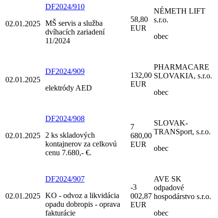
DF2024/910
NÉMETH LIFT
58,80
s.r.o.
MŠ servis a služba
02.01.2025
EUR
dvíhacích zariadení
obec
11/2024
PHARMACARE
DF2024/909
132,00
SLOVAKIA, s.r.o.
02.01.2025
EUR
elektródy AED
obec
DF2024/908
SLOVAK-
7
TRANSport, s.r.o.
2 ks skladových
02.01.2025
680,00
kontajnerov za celkovú
EUR
obec
cenu 7.680,- €.
DF2024/907
AVE SK
-3
odpadové
KO - odvoz a likvidácia
02.01.2025
002,87
hospodárstvo s.r.o.
opadu dobropis - oprava
EUR
fakturácie
obec