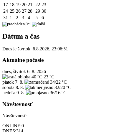
17
18
19
20
21
22
23
24
25
26
27
28
29
30
31
1
2
3
4
5
6
Dátum a čas
Dnes je
štvrtok
,
6.8.2026
,
23:06:51
Aktuálne počasie
dnes, štvrtok 6. 8. 2026
40 °C
23 °C
piatok
7. 8.
34/22 °C
sobota
8. 8.
32/20 °C
nedeľa
9. 8.
36/16 °C
Návštevnosť
Návštevnosť:
ONLINE:
0
DNES:
314