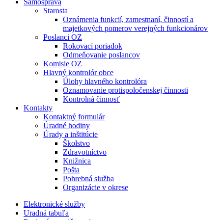
Samospráva
Starosta
Oznámenia funkcií, zamestnaní, činností a
majetkových pomerov verejných funkcionárov
Poslanci OZ
Rokovací poriadok
Odmeňovanie poslancov
Komisie OZ
Hlavný kontrolór obce
Úlohy hlavného kontrolóra
Oznamovanie protispoločenskej činnosti
Kontrolná činnosť
Kontakty
Kontaktný formulár
Úradné hodiny
Úrady a inštitúcie
Školstvo
Zdravotníctvo
Knižnica
Pošta
Pohrebná služba
Organizácie v okrese
Elektronické služby
Uradná tabuľa