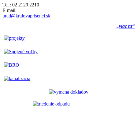
Tel.: 02 2129 2210
E-mail:
urad@kralovaprisenci.sk
„viac tu“