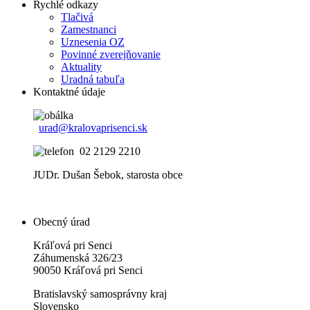
Rychlé odkazy
Tlačivá
Zamestnanci
Uznesenia OZ
Povinné zverejňovanie
Aktuality
Uradná tabuľa
Kontaktné údaje
urad@kralovaprisenci.sk
02 2129 2210
JUDr. Dušan Šebok, starosta obce
Obecný úrad
Kráľová pri Senci
Záhumenská 326/23
90050 Kráľová pri Senci
Bratislavský samosprávny kraj
Slovensko