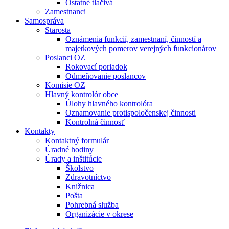
Ostatné tlačivá
Zamestnanci
Samospráva
Starosta
Oznámenia funkcií, zamestnaní, činností a
majetkových pomerov verejných funkcionárov
Poslanci OZ
Rokovací poriadok
Odmeňovanie poslancov
Komisie OZ
Hlavný kontrolór obce
Úlohy hlavného kontrolóra
Oznamovanie protispoločenskej činnosti
Kontrolná činnosť
Kontakty
Kontaktný formulár
Úradné hodiny
Úrady a inštitúcie
Školstvo
Zdravotníctvo
Knižnica
Pošta
Pohrebná služba
Organizácie v okrese