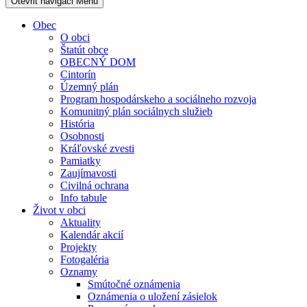
Otevřit navigaci
Menu
Obec
O obci
Štatút obce
OBECNÝ DOM
Cintorín
Územný plán
Program hospodárskeho a sociálneho rozvoja
Komunitný plán sociálnych služieb
História
Osobnosti
Kráľovské zvesti
Pamiatky
Zaujímavosti
Civilná ochrana
Info tabule
Život v obci
Aktuality
Kalendár akcií
Projekty
Fotogaléria
Oznamy
Smútočné oznámenia
Oznámenia o uložení zásielok