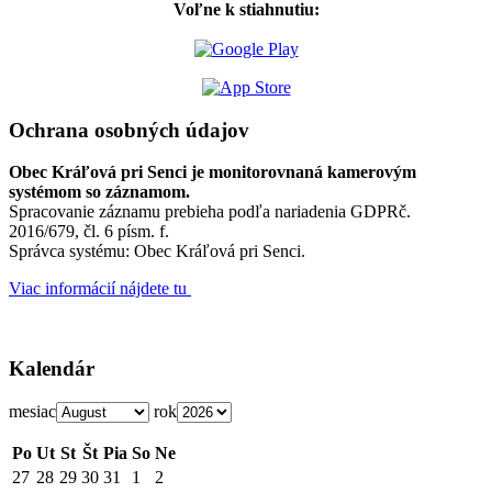
Voľne k stiahnutiu:
Ochrana osobných údajov
Obec Kráľová pri Senci je monitorovnaná kamerovým
systémom so záznamom.
Spracovanie záznamu prebieha podľa nariadenia GDPRč.
2016/679, čl. 6 písm. f.
Správca systému: Obec Kráľová pri Senci.
Viac informácií nájdete tu
Kalendár
mesiac
rok
Po
Ut
St
Št
Pia
So
Ne
27
28
29
30
31
1
2