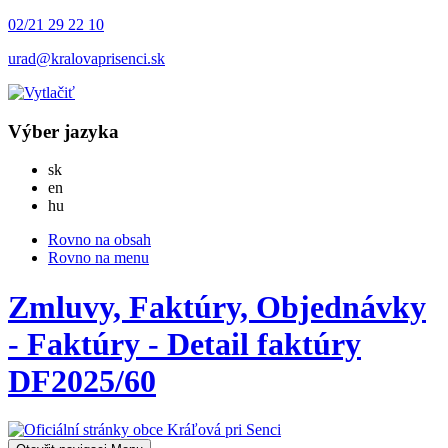
02/21 29 22 10
urad@kralovaprisenci.sk
Výber jazyka
Slovensky
sk
English
en
Magyar
hu
Rovno na obsah
Rovno na menu
Zmluvy, Faktúry, Objednávky
- Faktúry - Detail faktúry
DF2025/60