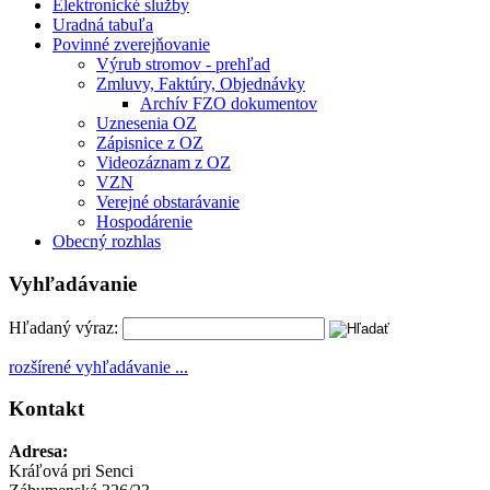
Elektronické služby
Uradná tabuľa
Povinné zverejňovanie
Výrub stromov - prehľad
Zmluvy, Faktúry, Objednávky
Archív FZO dokumentov
Uznesenia OZ
Zápisnice z OZ
Videozáznam z OZ
VZN
Verejné obstarávanie
Hospodárenie
Obecný rozhlas
Vyhľadávanie
Hľadaný výraz:
rozšírené vyhľadávanie ...
Kontakt
Adresa:
Kráľová pri Senci