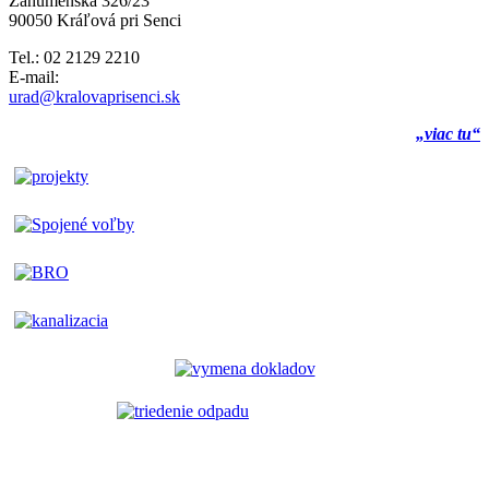
Záhumenská 326/23
90050 Kráľová pri Senci
Tel.: 02 2129 2210
E-mail:
urad@kralovaprisenci.sk
„viac tu“