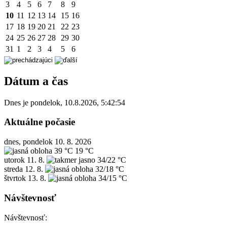
3
4
5
6
7
8
9
10
11
12
13
14
15
16
17
18
19
20
21
22
23
24
25
26
27
28
29
30
31
1
2
3
4
5
6
Dátum a čas
Dnes je
pondelok
,
10.8.2026
,
5:42:54
Aktuálne počasie
dnes, pondelok 10. 8. 2026
39 °C
19 °C
utorok
11. 8.
34/22 °C
streda
12. 8.
32/18 °C
štvrtok
13. 8.
34/15 °C
Návštevnosť
Návštevnosť: