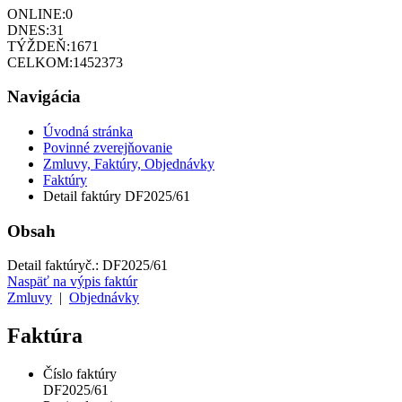
ONLINE:
0
DNES:
31
TÝŽDEŇ:
1671
CELKOM:
1452373
Navigácia
Úvodná stránka
Povinné zverejňovanie
Zmluvy, Faktúry, Objednávky
Faktúry
Detail faktúry DF2025/61
Obsah
Detail faktúry
č.:
DF2025/61
Naspäť na výpis faktúr
Zmluvy
|
Objednávky
Faktúra
Číslo faktúry
DF2025/61