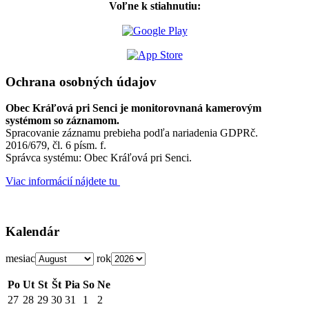
Voľne k stiahnutiu:
Ochrana osobných údajov
Obec Kráľová pri Senci je monitorovnaná kamerovým
systémom so záznamom.
Spracovanie záznamu prebieha podľa nariadenia GDPRč.
2016/679, čl. 6 písm. f.
Správca systému: Obec Kráľová pri Senci.
Viac informácií nájdete tu
Kalendár
mesiac
rok
Po
Ut
St
Št
Pia
So
Ne
27
28
29
30
31
1
2