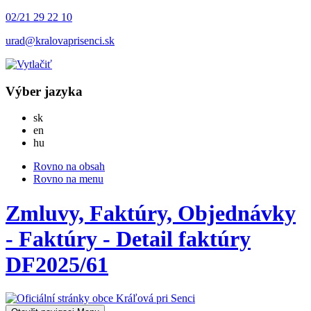
02/21 29 22 10
urad@kralovaprisenci.sk
Výber jazyka
Slovensky
sk
English
en
Magyar
hu
Rovno na obsah
Rovno na menu
Zmluvy, Faktúry, Objednávky
- Faktúry - Detail faktúry
DF2025/61