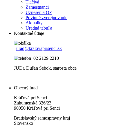
Tlačivá
Zamestnanci
Uznesenia OZ
Povinné zverejňovanie
Aktuality
Uradná tabuľa
Kontaktné údaje
urad@kralovaprisenci.sk
02 2129 2210
JUDr. Dušan Šebok, starosta obce
Obecný úrad
Kráľová pri Senci
Záhumenská 326/23
90050 Kráľová pri Senci
Bratislavský samosprávny kraj
Slovensko