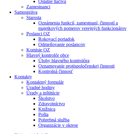
Ostatné tlačivá
Zamestnanci
Samospráva
Starosta
Oznámenia funkcií, zamestnaní, činností a
majetkových pomerov verejných funkcionárov
Poslanci OZ
Rokovací poriadok
Odmeňovanie poslancov
Komisie OZ
Hlavný kontrolór obce
Úlohy hlavného kontrolóra
Oznamovanie protispoločenskej činnosti
Kontrolná činnosť
Kontakty
Kontaktný formulár
Úradné hodiny
Úrady a inštitúcie
Školstvo
Zdravotníctvo
Knižnica
Pošta
Pohrebná služba
Organizácie v okrese