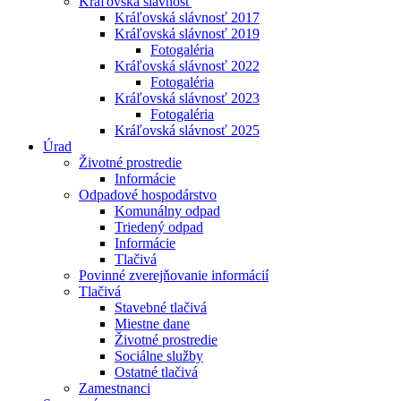
Kráľovská slávnosť
Kráľovská slávnosť 2017
Kráľovská slávnosť 2019
Fotogaléria
Kráľovská slávnosť 2022
Fotogaléria
Kráľovská slávnosť 2023
Fotogaléria
Kráľovská slávnosť 2025
Úrad
Životné prostredie
Informácie
Odpadové hospodárstvo
Komunálny odpad
Triedený odpad
Informácie
Tlačivá
Povinné zverejňovanie informácií
Tlačivá
Stavebné tlačivá
Miestne dane
Životné prostredie
Sociálne služby
Ostatné tlačivá
Zamestnanci