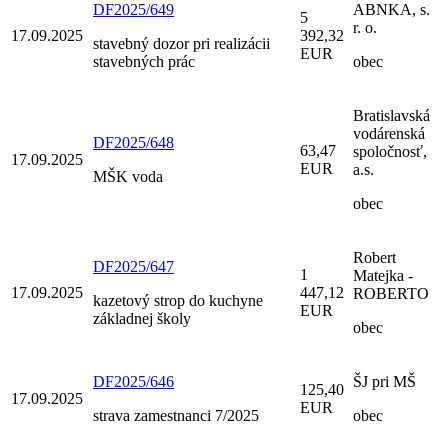
DF2025/649
ABNKA, s.
5
r. o.
17.09.2025
392,32
stavebný dozor pri realizácii
EUR
stavebných prác
obec
Bratislavská
vodárenská
DF2025/648
63,47
spoločnosť,
17.09.2025
EUR
a.s.
MŠK voda
obec
Robert
DF2025/647
1
Matejka -
17.09.2025
447,12
ROBERTO
kazetový strop do kuchyne
EUR
základnej školy
obec
DF2025/646
ŠJ pri MŠ
125,40
17.09.2025
EUR
strava zamestnanci 7/2025
obec