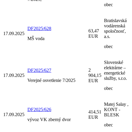
obec
Bratislavská
vodárenská
DF2025/628
63,47
spoločnosť,
17.09.2025
EUR
a.s.
MŠ voda
obec
Slovenské
elektrárne –
2
DF2025/627
energetické
17.09.2025
904,15
služby, s.r.o.
Verejné osvetlenie 7/2025
EUR
obec
Matej Salay ,
DF2025/626
KONT -
414,51
17.09.2025
BLESK
EUR
vývoz VK zberný dvor
obec