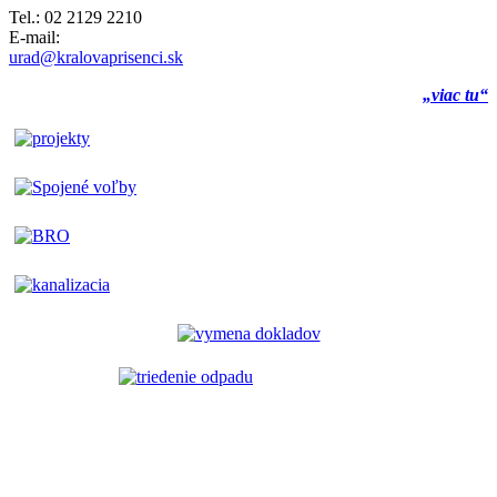
Tel.: 02 2129 2210
E-mail:
urad@kralovaprisenci.sk
„viac tu“