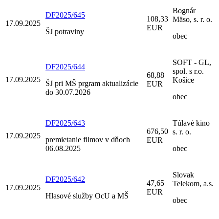
Bognár
DF2025/645
108,33
Mäso, s. r. o.
17.09.2025
EUR
ŠJ potraviny
obec
SOFT - GL,
DF2025/644
spol. s r.o.
68,88
17.09.2025
Košice
ŠJ pri MŠ prgram aktualizácie
EUR
do 30.07.2026
obec
DF2025/643
Túlavé kino
676,50
s. r. o.
17.09.2025
premietanie filmov v dňoch
EUR
06.08.2025
obec
Slovak
DF2025/642
47,65
Telekom, a.s.
17.09.2025
EUR
Hlasové služby OcU a MŠ
obec