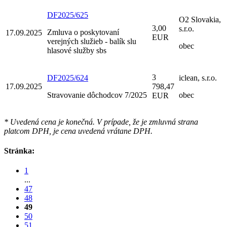
DF2025/625
O2 Slovakia,
3,00
s.r.o.
Zmluva o poskytovaní
17.09.2025
EUR
verejných služieb - balík slu
obec
hlasové služby sbs
3
DF2025/624
iclean, s.r.o.
17.09.2025
798,47
Stravovanie dôchodcov 7/2025
obec
EUR
* Uvedená cena je konečná. V prípade, že je zmluvná strana
platcom DPH, je cena uvedená vrátane DPH.
Stránka:
1
...
47
48
49
50
51