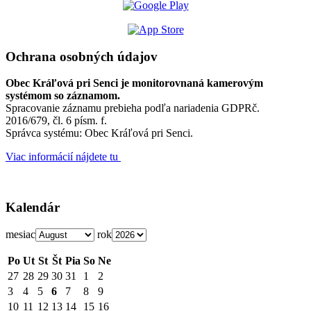
Ochrana osobných údajov
Obec Kráľová pri Senci je monitorovnaná kamerovým
systémom so záznamom.
Spracovanie záznamu prebieha podľa nariadenia GDPRč.
2016/679, čl. 6 písm. f.
Správca systému: Obec Kráľová pri Senci.
Viac informácií nájdete tu
Kalendár
mesiac
rok
Po
Ut
St
Št
Pia
So
Ne
27
28
29
30
31
1
2
3
4
5
6
7
8
9
10
11
12
13
14
15
16