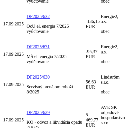
vyúčtovanie
obec
DF2025/632
Energie2,
-136,15
a.s.
17.09.2025
OcU el. energia 7/2025
EUR
vyúčtovanie
obec
DF2025/631
Energie2,
-95,37
a.s.
17.09.2025
MŠ el. energia 7/2025
EUR
vyúčtovanie
obec
DF2025/630
Lindström,
56,63
s.r.o.
17.09.2025
Servisný prenájom rohoží
EUR
8/2025
obec
AVE SK
DF2025/629
odpadové
5
hospodárstvo
17.09.2025
469,77
KO - odvoz a likvidácia opadu
s.r.o.
EUR
7/2025,