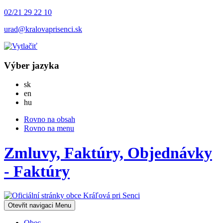
02/21 29 22 10
urad@kralovaprisenci.sk
Výber jazyka
Slovensky
sk
English
en
Magyar
hu
Rovno na obsah
Rovno na menu
Zmluvy, Faktúry, Objednávky
- Faktúry
Otevřit navigaci
Menu
Obec