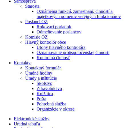
Samospráva
Starosta
Oznámenia funkcií, zamestnaní, činností a
majetkových pomerov verejných funkcionárov
Poslanci OZ
Rokovací poriadok
Odmeňovanie poslancov
Komisie OZ
Hlavný kontrolór obce
Úlohy hlavného kontrolóra
Oznamovanie protispoločenskej činnosti
Kontrolná činnosť
Kontakty
Kontaktný formulár
Úradné hodiny
Úrady a inštitúcie
Školstvo
Zdravotníctvo
Knižnica
Pošta
Pohrebná služba
Organizácie v okrese
Elektronické služby
Uradná tabuľa