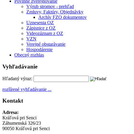
Povinné zverejňovanie
Výrub stromov - prehľad
Zmluvy, Faktúry, Objednávky
Archív FZO dokumentov
Uznesenia OZ
Zápisnice z OZ
Videozáznam z OZ
VZN
Verejné obstarávanie
Hospodárenie
Obecný rozhlas
Vyhľadávanie
Hľadaný výraz:
rozšírené vyhľadávanie ...
Kontakt
Adresa:
Kráľová pri Senci
Záhumenská 326/23
90050 Kráľová pri Senci