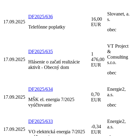
Slovanet, a.
DF2025/636
16,00
s.
17.09.2025
EUR
Telefónne poplatky
obec
VT Project
DF2025/635
&
1
Consulting
17.09.2025
476,00
Hlásenie o začatí realizácie
s.r.o.
EUR
aktivít - Obecný dom
obec
DF2025/634
Energie2,
0,70
a.s.
17.09.2025
MŠK el. energia 7/2025
EUR
vyúčtovanie
obec
DF2025/633
Energie2,
-0,34
a.s.
17.09.2025
VO elektrická energia 7/2025
EUR