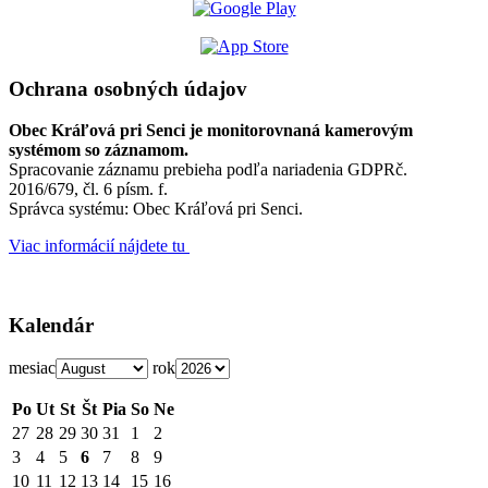
Ochrana osobných údajov
Obec Kráľová pri Senci je monitorovnaná kamerovým
systémom so záznamom.
Spracovanie záznamu prebieha podľa nariadenia GDPRč.
2016/679, čl. 6 písm. f.
Správca systému: Obec Kráľová pri Senci.
Viac informácií nájdete tu
Kalendár
mesiac
rok
Po
Ut
St
Št
Pia
So
Ne
27
28
29
30
31
1
2
3
4
5
6
7
8
9
10
11
12
13
14
15
16