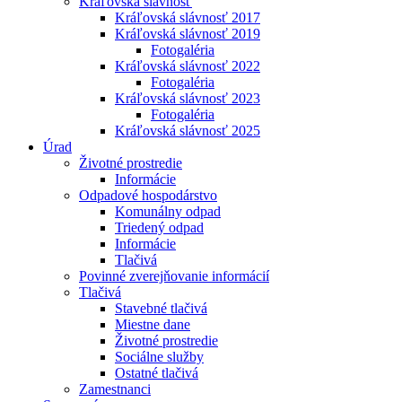
Kráľovská slávnosť
Kráľovská slávnosť 2017
Kráľovská slávnosť 2019
Fotogaléria
Kráľovská slávnosť 2022
Fotogaléria
Kráľovská slávnosť 2023
Fotogaléria
Kráľovská slávnosť 2025
Úrad
Životné prostredie
Informácie
Odpadové hospodárstvo
Komunálny odpad
Triedený odpad
Informácie
Tlačivá
Povinné zverejňovanie informácií
Tlačivá
Stavebné tlačivá
Miestne dane
Životné prostredie
Sociálne služby
Ostatné tlačivá
Zamestnanci