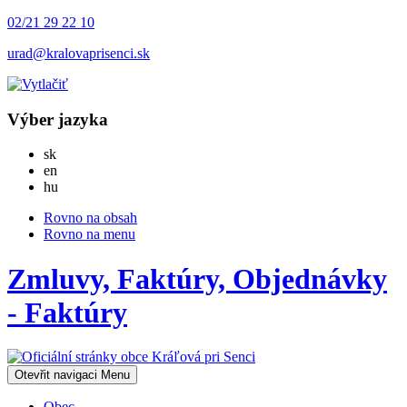
02/21 29 22 10
urad@kralovaprisenci.sk
Výber jazyka
Slovensky
sk
English
en
Magyar
hu
Rovno na obsah
Rovno na menu
Zmluvy, Faktúry, Objednávky
- Faktúry
Otevřit navigaci
Menu
Obec