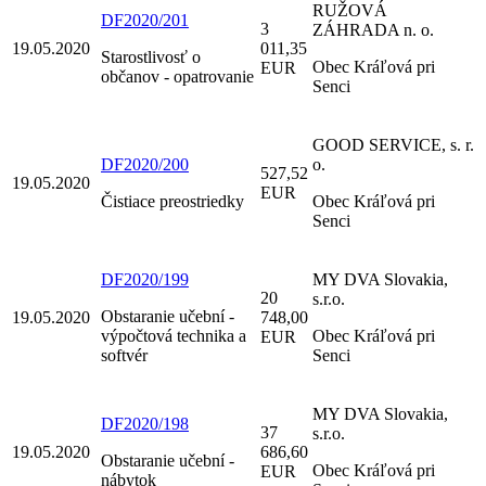
RUŽOVÁ
DF2020/201
3
ZÁHRADA n. o.
19.05.2020
011,35
Starostlivosť o
Obec Kráľová pri
EUR
občanov - opatrovanie
Senci
GOOD SERVICE, s. r.
DF2020/200
o.
527,52
19.05.2020
EUR
Čistiace preostriedky
Obec Kráľová pri
Senci
DF2020/199
MY DVA Slovakia,
20
s.r.o.
Obstaranie učební -
19.05.2020
748,00
výpočtová technika a
Obec Kráľová pri
EUR
softvér
Senci
MY DVA Slovakia,
DF2020/198
37
s.r.o.
19.05.2020
686,60
Obstaranie učební -
Obec Kráľová pri
EUR
nábytok