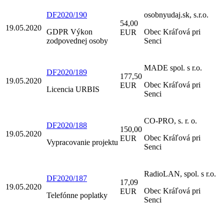
DF2020/190
osobnyudaj.sk, s.r.o.
54,00
19.05.2020
GDPR Výkon
Obec Kráľová pri
EUR
zodpovednej osoby
Senci
MADE spol. s r.o.
DF2020/189
177,50
19.05.2020
Obec Kráľová pri
EUR
Licencia URBIS
Senci
CO-PRO, s. r. o.
DF2020/188
150,00
19.05.2020
Obec Kráľová pri
EUR
Vypracovanie projektu
Senci
RadioLAN, spol. s r.o.
DF2020/187
17,09
19.05.2020
Obec Kráľová pri
EUR
Telefónne poplatky
Senci