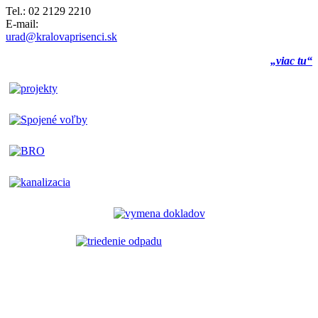
Tel.: 02 2129 2210
E-mail:
urad@kralovaprisenci.sk
„viac tu“