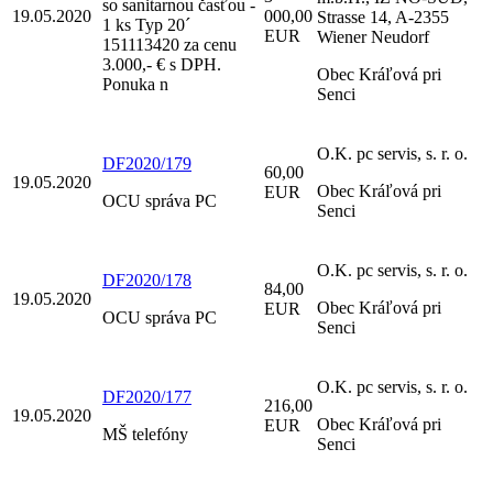
so sanitarnou časťou -
19.05.2020
000,00
Strasse 14, A-2355
1 ks Typ 20´
EUR
Wiener Neudorf
151113420 za cenu
3.000,- € s DPH.
Obec Kráľová pri
Ponuka n
Senci
O.K. pc servis, s. r. o.
DF2020/179
60,00
19.05.2020
Obec Kráľová pri
EUR
OCU správa PC
Senci
O.K. pc servis, s. r. o.
DF2020/178
84,00
19.05.2020
Obec Kráľová pri
EUR
OCU správa PC
Senci
O.K. pc servis, s. r. o.
DF2020/177
216,00
19.05.2020
Obec Kráľová pri
EUR
MŠ telefóny
Senci