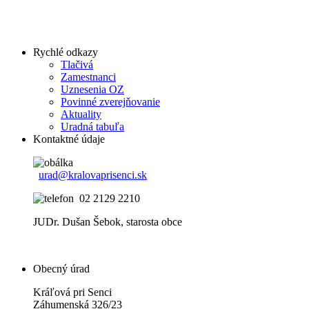
Rychlé odkazy
Tlačivá
Zamestnanci
Uznesenia OZ
Povinné zverejňovanie
Aktuality
Uradná tabuľa
Kontaktné údaje
urad@kralovaprisenci.sk
02 2129 2210
JUDr. Dušan Šebok, starosta obce
Obecný úrad
Kráľová pri Senci
Záhumenská 326/23