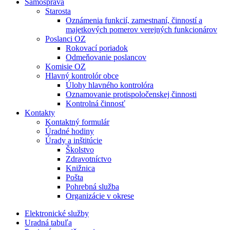
Samospráva
Starosta
Oznámenia funkcií, zamestnaní, činností a
majetkových pomerov verejných funkcionárov
Poslanci OZ
Rokovací poriadok
Odmeňovanie poslancov
Komisie OZ
Hlavný kontrolór obce
Úlohy hlavného kontrolóra
Oznamovanie protispoločenskej činnosti
Kontrolná činnosť
Kontakty
Kontaktný formulár
Úradné hodiny
Úrady a inštitúcie
Školstvo
Zdravotníctvo
Knižnica
Pošta
Pohrebná služba
Organizácie v okrese
Elektronické služby
Uradná tabuľa