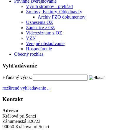
Povinné zverejňovanie
Výrub stromov - prehľad
Zmluvy, Faktúry, Objednávky
Archív FZO dokumentov
Uznesenia OZ
Zápisnice z OZ
Videozáznam z OZ
VZN
Verejné obstarávanie
Hospodárenie
Obecný rozhlas
Vyhľadávanie
Hľadaný výraz:
rozšírené vyhľadávanie ...
Kontakt
Adresa:
Kráľová pri Senci
Záhumenská 326/23
90050 Kráľová pri Senci