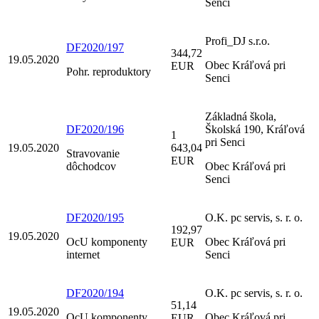
Senci
Profi_DJ s.r.o.
DF2020/197
344,72
19.05.2020
Obec Kráľová pri
EUR
Pohr. reproduktory
Senci
Základná škola,
DF2020/196
Školská 190, Kráľová
1
pri Senci
19.05.2020
643,04
Stravovanie
EUR
dôchodcov
Obec Kráľová pri
Senci
DF2020/195
O.K. pc servis, s. r. o.
192,97
19.05.2020
OcU komponenty
Obec Kráľová pri
EUR
internet
Senci
DF2020/194
O.K. pc servis, s. r. o.
51,14
19.05.2020
OcU komponenty
Obec Kráľová pri
EUR