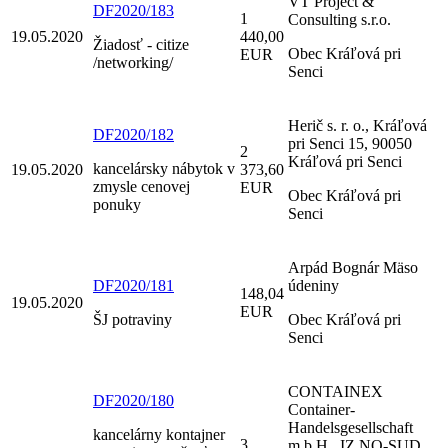
VT Project &
DF2020/183
1
Consulting s.r.o.
19.05.2020
440,00
Žiadosť - citize
Obec Kráľová pri
EUR
/networking/
Senci
Herič s. r. o., Kráľová
DF2020/182
pri Senci 15, 90050
2
Kráľová pri Senci
kancelársky nábytok v
19.05.2020
373,60
zmysle cenovej
EUR
Obec Kráľová pri
ponuky
Senci
Arpád Bognár Mäso
DF2020/181
údeniny
148,04
19.05.2020
EUR
ŠJ potraviny
Obec Kráľová pri
Senci
CONTAINEX
DF2020/180
Container-
Handelsgesellschaft
kancelárny kontajner
3
m.b.H., IZ NO-SUD,