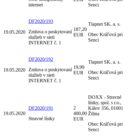
internet
Senci
DF2020/193
Tlapnet SK, a. s.
187,20
Zmluva o poskytovaní
19.05.2020
Obec Kráľová pri
EUR
služieb v sieti
Senci
INTERNET č. 1
DF2020/192
Tlapnet SK, a. s.
19,99
Zmluva o poskytovaní
19.05.2020
Obec Kráľová pri
EUR
služieb v sieti
Senci
INTERNET č. 1
DOXX - Stravné
lístky, spol. s r.o.,
2
DF2020/191
Kálov 356, 01001
19.05.2020
400,00
Žilina
Stravné lístky
EUR
Obec Kráľová pri
Senci