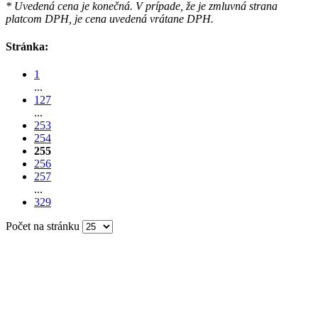
* Uvedená cena je konečná. V prípade, že je zmluvná strana
platcom DPH, je cena uvedená vrátane DPH.
Stránka:
1
...
127
...
253
254
255
256
257
...
329
Počet na stránku