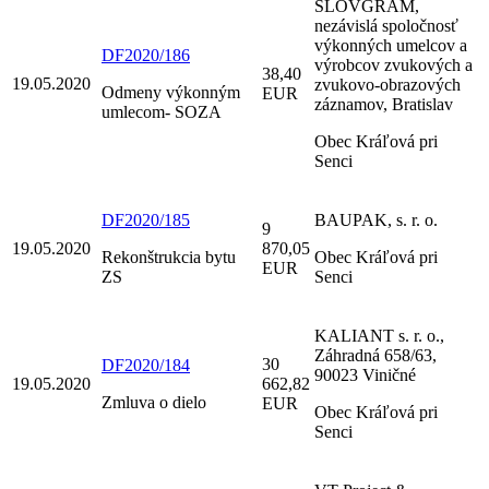
SLOVGRAM,
nezávislá spoločnosť
výkonných umelcov a
DF2020/186
výrobcov zvukových a
38,40
19.05.2020
zvukovo-obrazových
Odmeny výkonným
EUR
záznamov, Bratislav
umlecom- SOZA
Obec Kráľová pri
Senci
DF2020/185
BAUPAK, s. r. o.
9
19.05.2020
870,05
Rekonštrukcia bytu
Obec Kráľová pri
EUR
ZS
Senci
KALIANT s. r. o.,
Záhradná 658/63,
30
DF2020/184
90023 Viničné
19.05.2020
662,82
Zmluva o dielo
EUR
Obec Kráľová pri
Senci