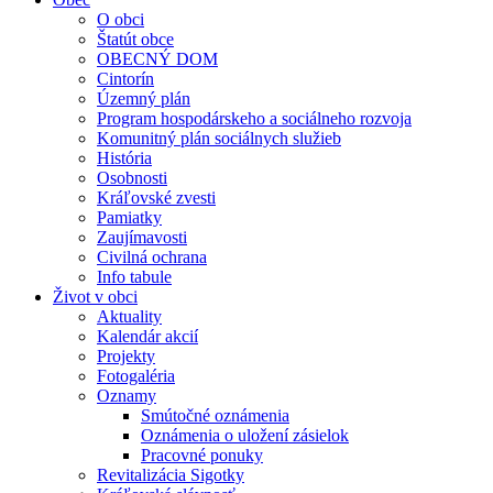
O obci
Štatút obce
OBECNÝ DOM
Cintorín
Územný plán
Program hospodárskeho a sociálneho rozvoja
Komunitný plán sociálnych služieb
História
Osobnosti
Kráľovské zvesti
Pamiatky
Zaujímavosti
Civilná ochrana
Info tabule
Život v obci
Aktuality
Kalendár akcií
Projekty
Fotogaléria
Oznamy
Smútočné oznámenia
Oznámenia o uložení zásielok
Pracovné ponuky
Revitalizácia Sigotky