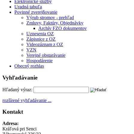
Elektronické služby
Uradná tabuľa
Povinné zverejňovanie
Výrub stromov - prehľad
Zmluvy, Faktúry, Objednávky
Archív FZO dokumentov
Uznesenia OZ
Zápisnice z OZ
Videozáznam z OZ
VZN
Verejné obstarávanie
Hospodárenie
Obecný rozhlas
Vyhľadávanie
Hľadaný výraz:
rozšírené vyhľadávanie ...
Kontakt
Adresa:
Kráľová pri Senci