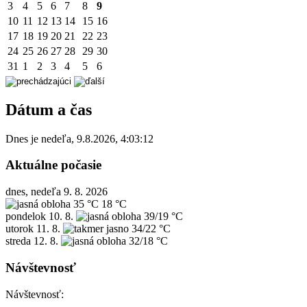
3
4
5
6
7
8
9
10
11
12
13
14
15
16
17
18
19
20
21
22
23
24
25
26
27
28
29
30
31
1
2
3
4
5
6
Dátum a čas
Dnes je
nedeľa
,
9.8.2026
,
4:03:12
Aktuálne počasie
dnes, nedeľa 9. 8. 2026
35 °C
18 °C
pondelok
10. 8.
39/19 °C
utorok
11. 8.
34/22 °C
streda
12. 8.
32/18 °C
Návštevnosť
Návštevnosť: