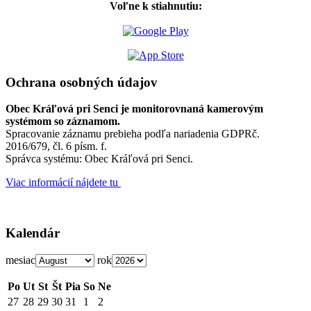
Voľne k stiahnutiu:
Ochrana osobných údajov
Obec Kráľová pri Senci je monitorovnaná kamerovým
systémom so záznamom.
Spracovanie záznamu prebieha podľa nariadenia GDPRč.
2016/679, čl. 6 písm. f.
Správca systému: Obec Kráľová pri Senci.
Viac informácií nájdete tu
Kalendár
mesiac
rok
Po
Ut
St
Št
Pia
So
Ne
27
28
29
30
31
1
2