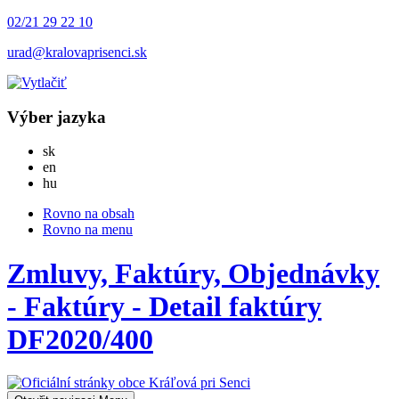
02/21 29 22 10
urad@kralovaprisenci.sk
Výber jazyka
Slovensky
sk
English
en
Magyar
hu
Rovno na obsah
Rovno na menu
Zmluvy, Faktúry, Objednávky
- Faktúry - Detail faktúry
DF2020/400