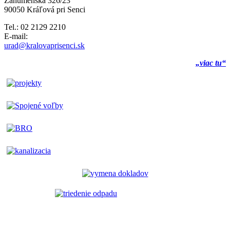
Záhumenská 326/23
90050 Kráľová pri Senci
Tel.: 02 2129 2210
E-mail:
urad@kralovaprisenci.sk
„viac tu“