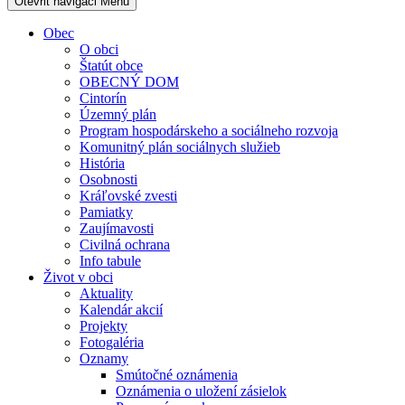
Otevřit navigaci
Menu
Obec
O obci
Štatút obce
OBECNÝ DOM
Cintorín
Územný plán
Program hospodárskeho a sociálneho rozvoja
Komunitný plán sociálnych služieb
História
Osobnosti
Kráľovské zvesti
Pamiatky
Zaujímavosti
Civilná ochrana
Info tabule
Život v obci
Aktuality
Kalendár akcií
Projekty
Fotogaléria
Oznamy
Smútočné oznámenia
Oznámenia o uložení zásielok