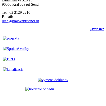
Záhumenská 326/23
90050 Kráľová pri Senci
Tel.: 02 2129 2210
E-mail:
urad@kralovaprisenci.sk
„viac tu“