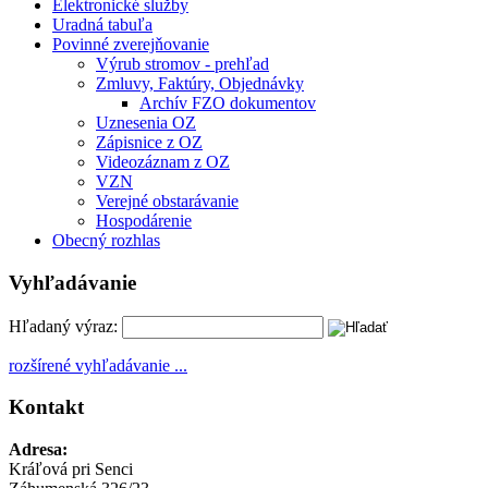
Elektronické služby
Uradná tabuľa
Povinné zverejňovanie
Výrub stromov - prehľad
Zmluvy, Faktúry, Objednávky
Archív FZO dokumentov
Uznesenia OZ
Zápisnice z OZ
Videozáznam z OZ
VZN
Verejné obstarávanie
Hospodárenie
Obecný rozhlas
Vyhľadávanie
Hľadaný výraz:
rozšírené vyhľadávanie ...
Kontakt
Adresa:
Kráľová pri Senci