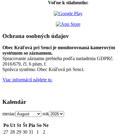
Voľne k stiahnutiu:
Ochrana osobných údajov
Obec Kráľová pri Senci je monitorovnaná kamerovým
systémom so záznamom.
Spracovanie záznamu prebieha podľa nariadenia GDPRč.
2016/679, čl. 6 písm. f.
Správca systému: Obec Kráľová pri Senci.
Viac informácií nájdete tu
Kalendár
mesiac
rok
Po
Ut
St
Št
Pia
So
Ne
27
28
29
30
31
1
2