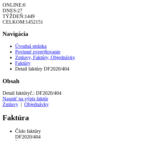
ONLINE:
0
DNES:
27
TÝŽDEŇ:
1449
CELKOM:
1452151
Navigácia
Úvodná stránka
Povinné zverejňovanie
Zmluvy, Faktúry, Objednávky
Faktúry
Detail faktúry DF2020/404
Obsah
Detail faktúry
č.:
DF2020/404
Naspäť na výpis faktúr
Zmluvy
|
Objednávky
Faktúra
Číslo faktúry
DF2020/404