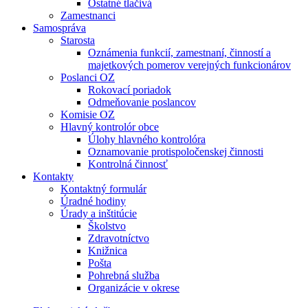
Ostatné tlačivá
Zamestnanci
Samospráva
Starosta
Oznámenia funkcií, zamestnaní, činností a
majetkových pomerov verejných funkcionárov
Poslanci OZ
Rokovací poriadok
Odmeňovanie poslancov
Komisie OZ
Hlavný kontrolór obce
Úlohy hlavného kontrolóra
Oznamovanie protispoločenskej činnosti
Kontrolná činnosť
Kontakty
Kontaktný formulár
Úradné hodiny
Úrady a inštitúcie
Školstvo
Zdravotníctvo
Knižnica
Pošta
Pohrebná služba
Organizácie v okrese