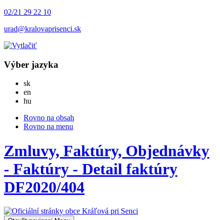
02/21 29 22 10
urad@kralovaprisenci.sk
Výber jazyka
Slovensky
sk
English
en
Magyar
hu
Rovno na obsah
Rovno na menu
Zmluvy, Faktúry, Objednávky
- Faktúry - Detail faktúry
DF2020/404