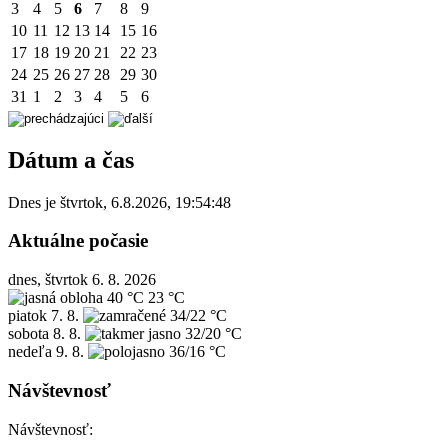
3
4
5
6
7
8
9
10
11
12
13
14
15
16
17
18
19
20
21
22
23
24
25
26
27
28
29
30
31
1
2
3
4
5
6
Dátum a čas
Dnes je
štvrtok
,
6.8.2026
,
19:54:48
Aktuálne počasie
dnes, štvrtok 6. 8. 2026
40 °C
23 °C
piatok
7. 8.
34/22 °C
sobota
8. 8.
32/20 °C
nedeľa
9. 8.
36/16 °C
Návštevnosť
Návštevnosť: