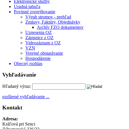
Elektronické služby
Uradná tabuľa
Povinné zverejňovanie
Výrub stromov - prehľad
Zmluvy, Faktúry, Objednávky
Archív FZO dokumentov
Uznesenia OZ
Zápisnice z OZ
Videozáznam z OZ
VZN
Verejné obstarávanie
Hospodárenie
Obecný rozhlas
Vyhľadávanie
Hľadaný výraz:
rozšírené vyhľadávanie ...
Kontakt
Adresa:
Kráľová pri Senci