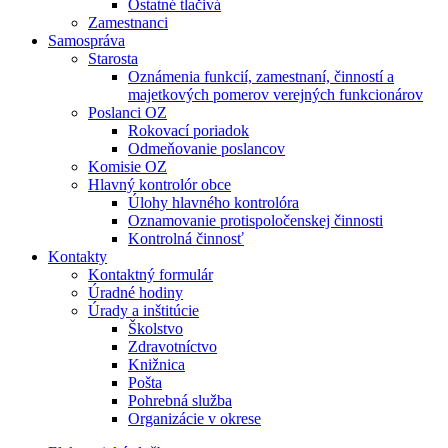
Ostatné tlačivá
Zamestnanci
Samospráva
Starosta
Oznámenia funkcií, zamestnaní, činností a
majetkových pomerov verejných funkcionárov
Poslanci OZ
Rokovací poriadok
Odmeňovanie poslancov
Komisie OZ
Hlavný kontrolór obce
Úlohy hlavného kontrolóra
Oznamovanie protispoločenskej činnosti
Kontrolná činnosť
Kontakty
Kontaktný formulár
Úradné hodiny
Úrady a inštitúcie
Školstvo
Zdravotníctvo
Knižnica
Pošta
Pohrebná služba
Organizácie v okrese