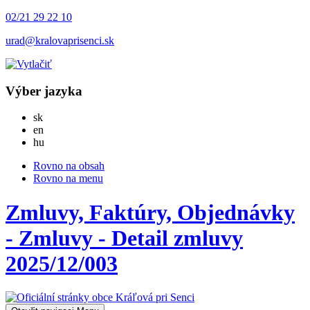
02/21 29 22 10
urad@kralovaprisenci.sk
Výber jazyka
Slovensky
sk
English
en
Magyar
hu
Rovno na obsah
Rovno na menu
Zmluvy, Faktúry, Objednávky
- Zmluvy - Detail zmluvy
2025/12/003