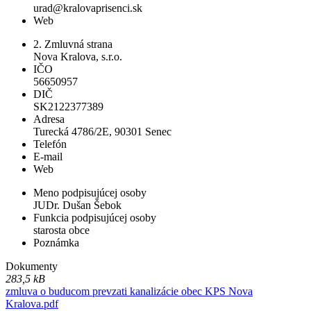
urad@kralovaprisenci.sk
Web
2. Zmluvná strana
Nova Kralova, s.r.o.
IČO
56650957
DIČ
SK2122377389
Adresa
Turecká 4786/2E, 90301 Senec
Telefón
E-mail
Web
Meno podpisujúcej osoby
JUDr. Dušan Šebok
Funkcia podpisujúcej osoby
starosta obce
Poznámka
Dokumenty
283,5 kB
zmluva o buducom prevzati kanalizácie obec KPS Nova
Kralova.pdf