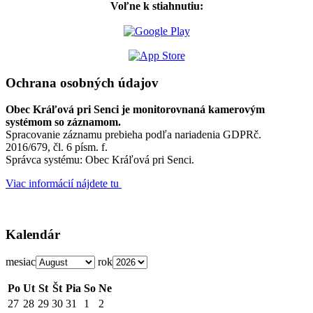
Voľne k stiahnutiu:
Ochrana osobných údajov
Obec Kráľová pri Senci je monitorovnaná kamerovým
systémom so záznamom.
Spracovanie záznamu prebieha podľa nariadenia GDPRč.
2016/679, čl. 6 písm. f.
Správca systému: Obec Kráľová pri Senci.
Viac informácií nájdete tu
Kalendár
mesiac
rok
Po
Ut
St
Št
Pia
So
Ne
27
28
29
30
31
1
2