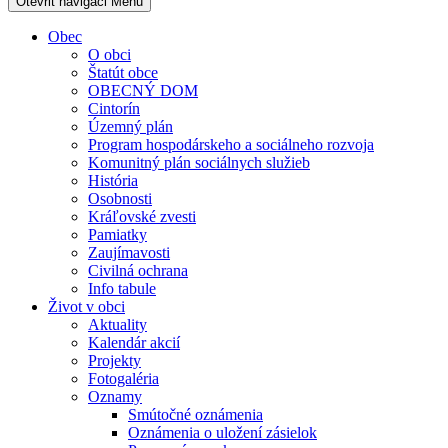
Otevřit navigaci
Menu
Obec
O obci
Štatút obce
OBECNÝ DOM
Cintorín
Územný plán
Program hospodárskeho a sociálneho rozvoja
Komunitný plán sociálnych služieb
História
Osobnosti
Kráľovské zvesti
Pamiatky
Zaujímavosti
Civilná ochrana
Info tabule
Život v obci
Aktuality
Kalendár akcií
Projekty
Fotogaléria
Oznamy
Smútočné oznámenia
Oznámenia o uložení zásielok