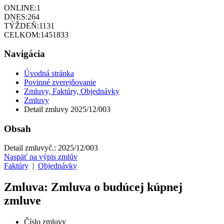
ONLINE:
1
DNES:
264
TÝŽDEŇ:
1131
CELKOM:
1451833
Navigácia
Úvodná stránka
Povinné zverejňovanie
Zmluvy, Faktúry, Objednávky
Zmluvy
Detail zmluvy 2025/12/003
Obsah
Detail zmluvy
č.:
2025/12/003
Naspäť na výpis zmlúv
Faktúry
|
Objednávky
Zmluva: Zmluva o budúcej kúpnej
zmluve
Číslo zmluvy