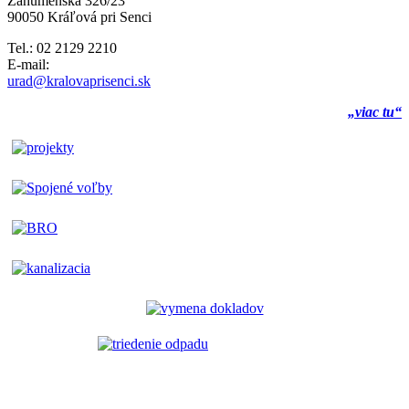
Záhumenská 326/23
90050 Kráľová pri Senci
Tel.: 02 2129 2210
E-mail:
urad@kralovaprisenci.sk
„viac tu“