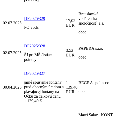
Bratislavská
DF2025/329
vodárenská
17,02
02.07.2025
spoločnosť, a.s.
EUR
PO voda
obec
DF2025/328
PAPERA s.r.o.
3,52
02.07.2025
ŠJ pri MŠ čistiace
EUR
obec
potreby
DF2025/327
jarné spustenie fontány
1
BEGRA spol. s r.o.
pred obecným úradom a
30.04.2025
139,40
plávajúcej fontány na
obec
EUR
Očku za celkovú cenu
1.139,40 €.
Matej Salay , KONT