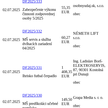
DF2025/333
osobnyudaj.sk, s.r.o.
55,35
Zabezpečenie výkonu
02.07.2025
EUR
činnosti zodpovednej
obec
osoby 5/2025
DF2025/332
NÉMETH LIFT
60,27
s.r.o.
MŠ servis a služba
02.07.2025
EUR
dvíhacích zariadení
obec
04/2025
Ing. Ladislav Borš-
ELEKTROSERVIS,
1
DF2025/331
87, 90301 Kostolná
02.07.2025
408,35
pri Dunaji
Ihrisko futbal čerpadlo
EUR
obec
DF2025/330
Grapa Media s. r. o.
149,50
02.07.2025
MŠ predškoláci učebné
EUR
obec
pomôcky