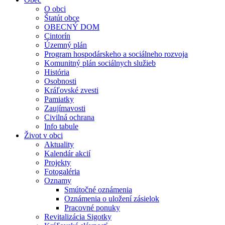
O obci
Štatút obce
OBECNÝ DOM
Cintorín
Územný plán
Program hospodárskeho a sociálneho rozvoja
Komunitný plán sociálnych služieb
História
Osobnosti
Kráľovské zvesti
Pamiatky
Zaujímavosti
Civilná ochrana
Info tabule
Život v obci
Aktuality
Kalendár akcií
Projekty
Fotogaléria
Oznamy
Smútočné oznámenia
Oznámenia o uložení zásielok
Pracovné ponuky
Revitalizácia Sigotky