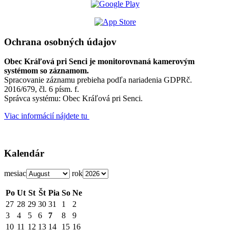
Ochrana osobných údajov
Obec Kráľová pri Senci je monitorovnaná kamerovým
systémom so záznamom.
Spracovanie záznamu prebieha podľa nariadenia GDPRč.
2016/679, čl. 6 písm. f.
Správca systému: Obec Kráľová pri Senci.
Viac informácií nájdete tu
Kalendár
mesiac
rok
Po
Ut
St
Št
Pia
So
Ne
27
28
29
30
31
1
2
3
4
5
6
7
8
9
10
11
12
13
14
15
16