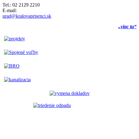
Tel.: 02 2129 2210
E-mail:
urad@kralovaprisenci.sk
„viac tu“