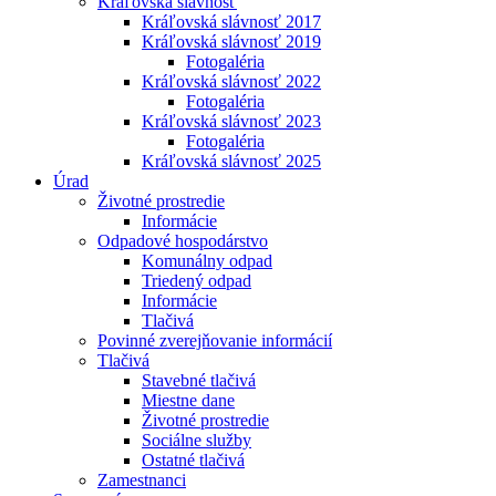
Kráľovská slávnosť
Kráľovská slávnosť 2017
Kráľovská slávnosť 2019
Fotogaléria
Kráľovská slávnosť 2022
Fotogaléria
Kráľovská slávnosť 2023
Fotogaléria
Kráľovská slávnosť 2025
Úrad
Životné prostredie
Informácie
Odpadové hospodárstvo
Komunálny odpad
Triedený odpad
Informácie
Tlačivá
Povinné zverejňovanie informácií
Tlačivá
Stavebné tlačivá
Miestne dane
Životné prostredie
Sociálne služby
Ostatné tlačivá
Zamestnanci