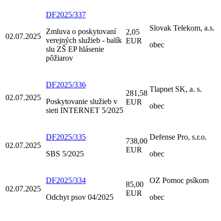
DF2025/337
Slovak Telekom, a.s.
Zmluva o poskytovaní
2,05
02.07.2025
verejných služieb - balík
EUR
obec
slu ZŠ EP hlásenie
pôžiarov
DF2025/336
Tlapnet SK, a. s.
281,58
02.07.2025
Poskytovanie služieb v
EUR
obec
sieti INTERNET 5/2025
DF2025/335
Defense Pro, s.r.o.
738,00
02.07.2025
EUR
SBS 5/2025
obec
DF2025/334
OZ Pomoc psíkom
85,00
02.07.2025
EUR
Odchyt psov 04/2025
obec