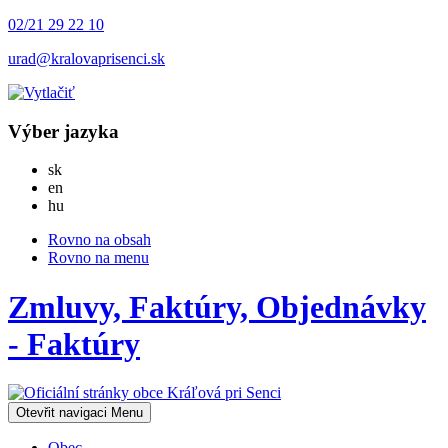
02/21 29 22 10
urad@kralovaprisenci.sk
Výber jazyka
Slovensky
sk
English
en
Magyar
hu
Rovno na obsah
Rovno na menu
Zmluvy, Faktúry, Objednávky
- Faktúry
Otevřit navigaci
Menu
Obec