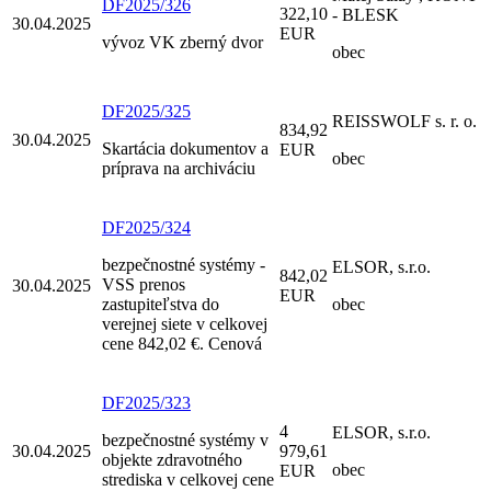
DF2025/326
322,10
- BLESK
30.04.2025
EUR
vývoz VK zberný dvor
obec
DF2025/325
REISSWOLF s. r. o.
834,92
30.04.2025
Skartácia dokumentov a
EUR
obec
príprava na archiváciu
DF2025/324
bezpečnostné systémy -
ELSOR, s.r.o.
842,02
VSS prenos
30.04.2025
EUR
zastupiteľstva do
obec
verejnej siete v celkovej
cene 842,02 €. Cenová
DF2025/323
4
ELSOR, s.r.o.
bezpečnostné systémy v
30.04.2025
979,61
objekte zdravotného
obec
EUR
strediska v celkovej cene