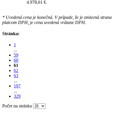
4.978,61 €.
* Uvedená cena je konečná. V prípade, že je zmluvná strana
platcom DPH, je cena uvedená vrátane DPH.
Stránka:
1
...
59
60
61
62
63
...
197
...
329
Počet na stránku