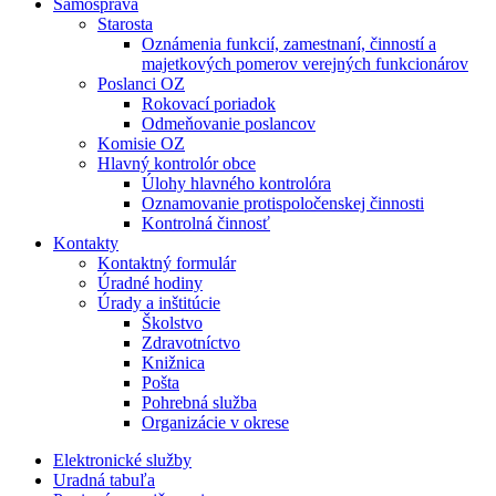
Samospráva
Starosta
Oznámenia funkcií, zamestnaní, činností a
majetkových pomerov verejných funkcionárov
Poslanci OZ
Rokovací poriadok
Odmeňovanie poslancov
Komisie OZ
Hlavný kontrolór obce
Úlohy hlavného kontrolóra
Oznamovanie protispoločenskej činnosti
Kontrolná činnosť
Kontakty
Kontaktný formulár
Úradné hodiny
Úrady a inštitúcie
Školstvo
Zdravotníctvo
Knižnica
Pošta
Pohrebná služba
Organizácie v okrese
Elektronické služby
Uradná tabuľa