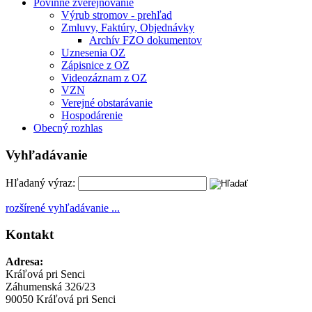
Povinné zverejňovanie
Výrub stromov - prehľad
Zmluvy, Faktúry, Objednávky
Archív FZO dokumentov
Uznesenia OZ
Zápisnice z OZ
Videozáznam z OZ
VZN
Verejné obstarávanie
Hospodárenie
Obecný rozhlas
Vyhľadávanie
Hľadaný výraz:
rozšírené vyhľadávanie ...
Kontakt
Adresa:
Kráľová pri Senci
Záhumenská 326/23
90050 Kráľová pri Senci