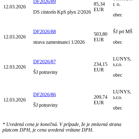
DF2026/89
85,34
r. o.
12.03.2026
EUR
DS cintorín KpS plyn 2/2026
obec
DF2026/88
ŠJ pri MŠ
503,80
12.03.2026
EUR
strava zamestnanci 1/2026
obec
LUNYS,
DF2026/87
234,15
s.r.o.
12.03.2026
EUR
ŠJ potraviny
obec
LUNYS,
DF2026/86
209,74
s.r.o.
12.03.2026
EUR
ŠJ potraviny
obec
* Uvedená cena je konečná. V prípade, že je zmluvná strana
platcom DPH, je cena uvedená vrátane DPH.