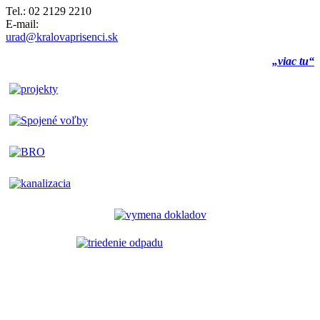
Tel.: 02 2129 2210
E-mail:
urad@kralovaprisenci.sk
„viac tu“