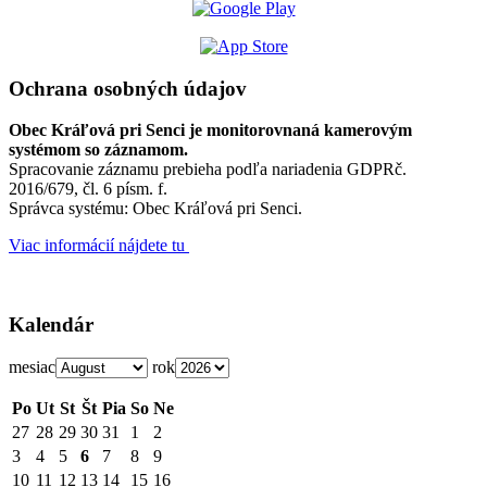
Ochrana osobných údajov
Obec Kráľová pri Senci je monitorovnaná kamerovým
systémom so záznamom.
Spracovanie záznamu prebieha podľa nariadenia GDPRč.
2016/679, čl. 6 písm. f.
Správca systému: Obec Kráľová pri Senci.
Viac informácií nájdete tu
Kalendár
mesiac
rok
Po
Ut
St
Št
Pia
So
Ne
27
28
29
30
31
1
2
3
4
5
6
7
8
9
10
11
12
13
14
15
16