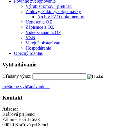
Povinné zverejňovanie
Výrub stromov - prehľad
Zmluvy, Faktúry, Objednávky
Archív FZO dokumentov
Uznesenia OZ
Zápisnice z OZ
Videozáznam z OZ
VZN
Verejné obstarávanie
Hospodárenie
Obecný rozhlas
Vyhľadávanie
Hľadaný výraz:
rozšírené vyhľadávanie ...
Kontakt
Adresa:
Kráľová pri Senci
Záhumenská 326/23
90050 Kráľová pri Senci