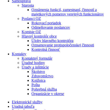
Samospráva
Starosta
Oznámenia funkcií, zamestnaní, činností a
majetkových pomerov verejných funkcionárov
Poslanci OZ
Rokovací poriadok
Odmeňovanie poslancov
Komisie OZ
Hlavný kontrolór obce
Úlohy hlavného kontrolóra
Oznamovanie protispoločenskej činnosti
Kontrolná činnosť
Kontakty
Kontaktný formulár
Úradné hodiny
Úrady a inštitúcie
Školstvo
Zdravotníctvo
Knižnica
Pošta
Pohrebná služba
Organizácie v okrese
Elektronické služby
Uradná tabuľa