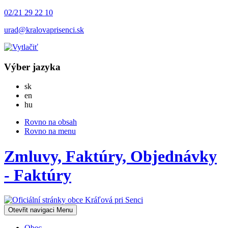
02/21 29 22 10
urad@kralovaprisenci.sk
Výber jazyka
Slovensky
sk
English
en
Magyar
hu
Rovno na obsah
Rovno na menu
Zmluvy, Faktúry, Objednávky
- Faktúry
Otevřit navigaci
Menu
Obec