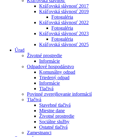
Kráľovská slávnosť
Kráľovská slávnosť 2017
Kráľovská slávnosť 2019
Fotogaléria
Kráľovská slávnosť 2022
Fotogaléria
Kráľovská slávnosť 2023
Fotogaléria
Kráľovská slávnosť 2025
Úrad
Životné prostredie
Informácie
Odpadové hospodárstvo
Komunálny odpad
Triedený odpad
Informácie
Tlačivá
Povinné zverejňovanie informácií
Tlačivá
Stavebné tlačivá
Miestne dane
Životné prostredie
Sociálne služby
Ostatné tlačivá
Zamestnanci