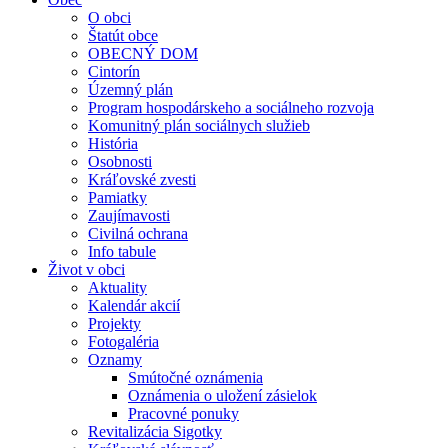
O obci
Štatút obce
OBECNÝ DOM
Cintorín
Územný plán
Program hospodárskeho a sociálneho rozvoja
Komunitný plán sociálnych služieb
História
Osobnosti
Kráľovské zvesti
Pamiatky
Zaujímavosti
Civilná ochrana
Info tabule
Život v obci
Aktuality
Kalendár akcií
Projekty
Fotogaléria
Oznamy
Smútočné oznámenia
Oznámenia o uložení zásielok
Pracovné ponuky
Revitalizácia Sigotky