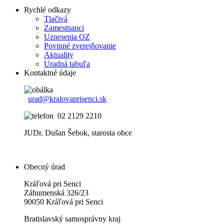
Rychlé odkazy
Tlačivá
Zamestnanci
Uznesenia OZ
Povinné zverejňovanie
Aktuality
Uradná tabuľa
Kontaktné údaje
urad@kralovaprisenci.sk
02 2129 2210
JUDr. Dušan Šebok, starosta obce
Obecný úrad
Kráľová pri Senci
Záhumenská 326/23
90050 Kráľová pri Senci
Bratislavský samosprávny kraj