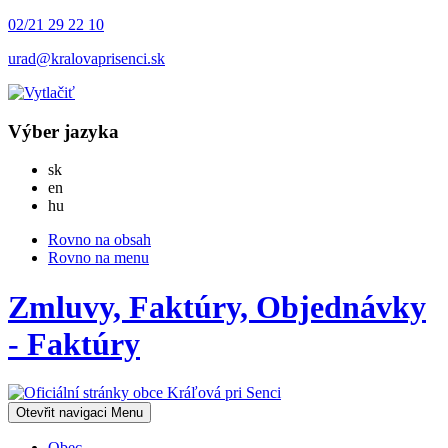
02/21 29 22 10
urad@kralovaprisenci.sk
Výber jazyka
Slovensky
sk
English
en
Magyar
hu
Rovno na obsah
Rovno na menu
Zmluvy, Faktúry, Objednávky
- Faktúry
Otevřit navigaci
Menu
Obec