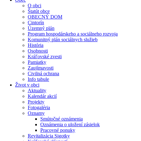
O obci
Štatút obce
OBECNÝ DOM
Cintorín
Územný plán
Program hospodárskeho a sociálneho rozvoja
Komunitný plán sociálnych služieb
História
Osobnosti
Kráľovské zvesti
Pamiatky
Zaujímavosti
Civilná ochrana
Info tabule
Život v obci
Aktuality
Kalendár akcií
Projekty
Fotogaléria
Oznamy
Smútočné oznámenia
Oznámenia o uložení zásielok
Pracovné ponuky
Revitalizácia Sigotky