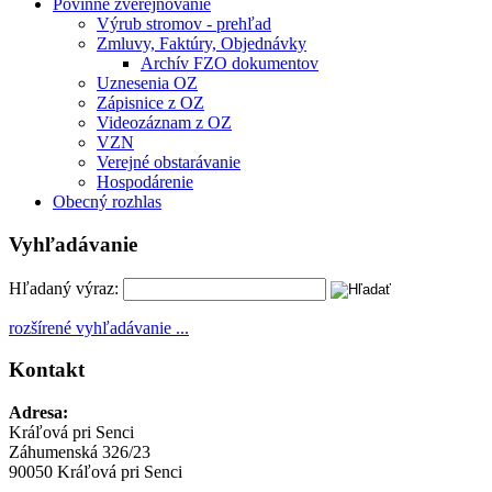
Povinné zverejňovanie
Výrub stromov - prehľad
Zmluvy, Faktúry, Objednávky
Archív FZO dokumentov
Uznesenia OZ
Zápisnice z OZ
Videozáznam z OZ
VZN
Verejné obstarávanie
Hospodárenie
Obecný rozhlas
Vyhľadávanie
Hľadaný výraz:
rozšírené vyhľadávanie ...
Kontakt
Adresa:
Kráľová pri Senci
Záhumenská 326/23
90050 Kráľová pri Senci