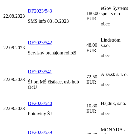
eGov Systems
DF2023/543
180,00
spol. s r. o.
22.08.2023
EUR
SMS info 03 .Q,2023
obec
Lindström,
DF2023/542
48,00
s.r.o.
22.08.2023
EUR
Servisný prenájom rohoží
obec
DF2023/541
Alza.sk s. r. o.
72,50
22.08.2023
ŠJ pri MŠ čistiace, usb hub
EUR
obec
OcU
DF2023/540
Hajduk, s.r.o.
10,80
22.08.2023
EUR
Potraviny ŠJ
obec
MONADA -
DF2023/539