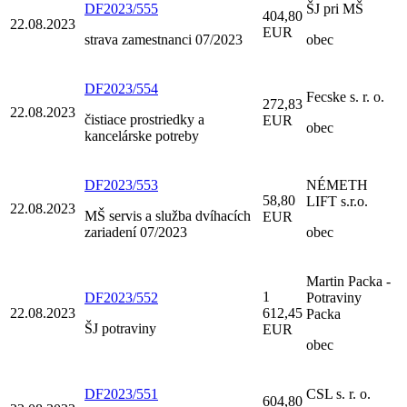
DF2023/555
ŠJ pri MŠ
404,80
22.08.2023
EUR
strava zamestnanci 07/2023
obec
DF2023/554
Fecske s. r. o.
272,83
22.08.2023
čistiace prostriedky a
EUR
obec
kancelárske potreby
DF2023/553
NÉMETH
58,80
LIFT s.r.o.
22.08.2023
MŠ servis a služba dvíhacích
EUR
zariadení 07/2023
obec
Martin Packa -
1
DF2023/552
Potraviny
22.08.2023
612,45
Packa
ŠJ potraviny
EUR
obec
DF2023/551
CSL s. r. o.
604,80