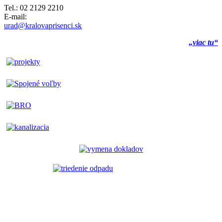
Tel.: 02 2129 2210
E-mail:
urad@kralovaprisenci.sk
„viac tu“