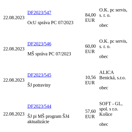
O.K. pc servis,
DF2023/547
84,00
s. r. o.
22.08.2023
EUR
OcU správa PC 07/2023
obec
O.K. pc servis,
DF2023/546
60,00
s. r. o.
22.08.2023
EUR
MŠ správa PC 07/2023
obec
ALICA
DF2023/545
10,56
Benická, s.r.o.
22.08.2023
EUR
ŠJ potraviny
obec
SOFT - GL,
DF2023/544
spol. s r.o.
57,60
22.08.2023
Košice
ŠJ pi MŠ program ŠJ4
EUR
aktualizácie
obec