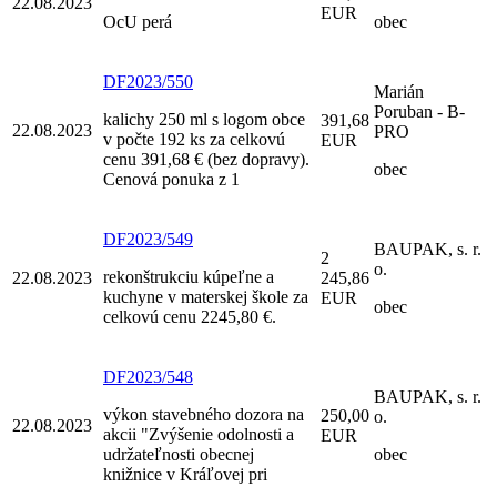
22.08.2023
EUR
OcU perá
obec
DF2023/550
Marián
Poruban - B-
kalichy 250 ml s logom obce
391,68
22.08.2023
PRO
v počte 192 ks za celkovú
EUR
cenu 391,68 € (bez dopravy).
obec
Cenová ponuka z 1
DF2023/549
BAUPAK, s. r.
2
o.
rekonštrukciu kúpeľne a
22.08.2023
245,86
kuchyne v materskej škole za
EUR
obec
celkovú cenu 2245,80 €.
DF2023/548
BAUPAK, s. r.
výkon stavebného dozora na
250,00
o.
22.08.2023
akcii "Zvýšenie odolnosti a
EUR
udržateľnosti obecnej
obec
knižnice v Kráľovej pri