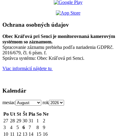
Ochrana osobných údajov
Obec Kráľová pri Senci je monitorovnaná kamerovým
systémom so záznamom.
Spracovanie záznamu prebieha podľa nariadenia GDPRč.
2016/679, čl. 6 písm. f.
Správca systému: Obec Kráľová pri Senci.
Viac informácií nájdete tu
Kalendár
mesiac
rok
Po
Ut
St
Št
Pia
So
Ne
27
28
29
30
31
1
2
3
4
5
6
7
8
9
10
11
12
13
14
15
16