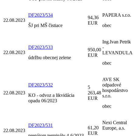
DF2023/534
PAPERA s.r.o.
94,36
22.08.2023
EUR
ŠJ pri MŠ čistiace
obec
Ing.Ivan Petrik
DF2023/533
-
950,00
22.08.2023
LEVANDULA
EUR
údržbu obecnej zelene
obec
AVE SK
DF2023/532
odpadové
5
hospodárstvo
22.08.2023
263,48
KO - odvoz a likvidácia
s.r.o.
EUR
opadu 06/2023
obec
Nexi Central
DF2023/531
61,20
Europe, a.s.
22.08.2023
EUR
prenájom terminálu 4-6/2023