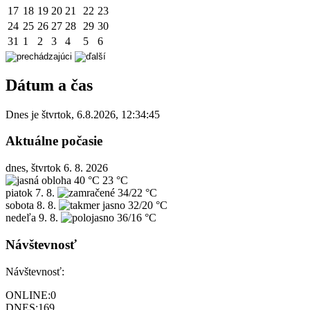
17
18
19
20
21
22
23
24
25
26
27
28
29
30
31
1
2
3
4
5
6
Dátum a čas
Dnes je
štvrtok
,
6.8.2026
,
12:34:45
Aktuálne počasie
dnes, štvrtok 6. 8. 2026
40 °C
23 °C
piatok
7. 8.
34/22 °C
sobota
8. 8.
32/20 °C
nedeľa
9. 8.
36/16 °C
Návštevnosť
Návštevnosť:
ONLINE:
0
DNES:
169