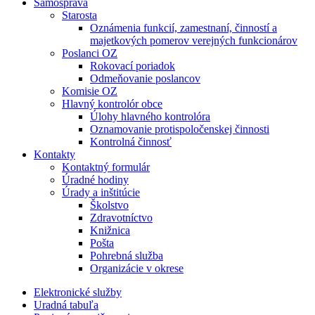
Samospráva
Starosta
Oznámenia funkcií, zamestnaní, činností a
majetkových pomerov verejných funkcionárov
Poslanci OZ
Rokovací poriadok
Odmeňovanie poslancov
Komisie OZ
Hlavný kontrolór obce
Úlohy hlavného kontrolóra
Oznamovanie protispoločenskej činnosti
Kontrolná činnosť
Kontakty
Kontaktný formulár
Úradné hodiny
Úrady a inštitúcie
Školstvo
Zdravotníctvo
Knižnica
Pošta
Pohrebná služba
Organizácie v okrese
Elektronické služby
Uradná tabuľa