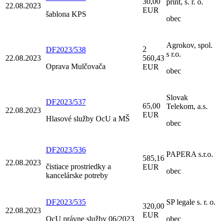
30,00
print, s. r. o.
22.08.2023
EUR
šablona KPS
obec
Agrokov, spol.
2
DF2023/538
s r.o.
22.08.2023
560,43
Oprava Mulčovača
EUR
obec
Slovak
DF2023/537
65,00
Telekom, a.s.
22.08.2023
EUR
Hlasové služby OcU a MŠ
obec
DF2023/536
PAPERA s.r.o.
585,16
22.08.2023
čistiace prostriedky a
EUR
obec
kancelárske potreby
DF2023/535
SP legale s. r. o.
320,00
22.08.2023
EUR
OcU právne služby 06/2023
obec