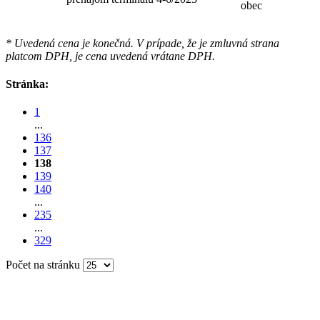
obec
* Uvedená cena je konečná. V prípade, že je zmluvná strana
platcom DPH, je cena uvedená vrátane DPH.
Stránka:
1
...
136
137
138
139
140
...
235
...
329
Počet na stránku