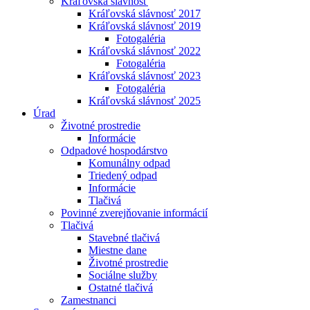
Kráľovská slávnosť
Kráľovská slávnosť 2017
Kráľovská slávnosť 2019
Fotogaléria
Kráľovská slávnosť 2022
Fotogaléria
Kráľovská slávnosť 2023
Fotogaléria
Kráľovská slávnosť 2025
Úrad
Životné prostredie
Informácie
Odpadové hospodárstvo
Komunálny odpad
Triedený odpad
Informácie
Tlačivá
Povinné zverejňovanie informácií
Tlačivá
Stavebné tlačivá
Miestne dane
Životné prostredie
Sociálne služby
Ostatné tlačivá
Zamestnanci