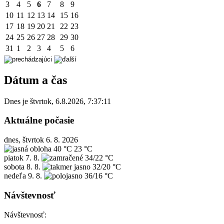
3
4
5
6
7
8
9
10
11
12
13
14
15
16
17
18
19
20
21
22
23
24
25
26
27
28
29
30
31
1
2
3
4
5
6
Dátum a čas
Dnes je
štvrtok
,
6.8.2026
,
7:37:11
Aktuálne počasie
dnes, štvrtok 6. 8. 2026
40 °C
23 °C
piatok
7. 8.
34/22 °C
sobota
8. 8.
32/20 °C
nedeľa
9. 8.
36/16 °C
Návštevnosť
Návštevnosť: