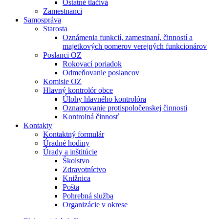
Ostatné tlačivá
Zamestnanci
Samospráva
Starosta
Oznámenia funkcií, zamestnaní, činností a
majetkových pomerov verejných funkcionárov
Poslanci OZ
Rokovací poriadok
Odmeňovanie poslancov
Komisie OZ
Hlavný kontrolór obce
Úlohy hlavného kontrolóra
Oznamovanie protispoločenskej činnosti
Kontrolná činnosť
Kontakty
Kontaktný formulár
Úradné hodiny
Úrady a inštitúcie
Školstvo
Zdravotníctvo
Knižnica
Pošta
Pohrebná služba
Organizácie v okrese