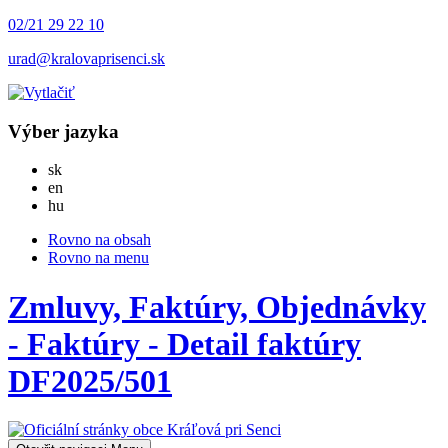
02/21 29 22 10
urad@kralovaprisenci.sk
Výber jazyka
Slovensky
sk
English
en
Magyar
hu
Rovno na obsah
Rovno na menu
Zmluvy, Faktúry, Objednávky
- Faktúry - Detail faktúry
DF2025/501