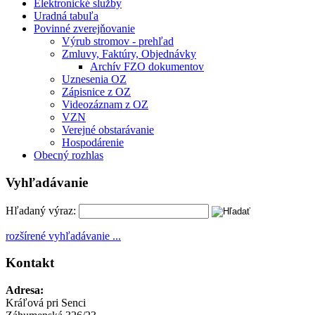
Elektronické služby
Uradná tabuľa
Povinné zverejňovanie
Výrub stromov - prehľad
Zmluvy, Faktúry, Objednávky
Archív FZO dokumentov
Uznesenia OZ
Zápisnice z OZ
Videozáznam z OZ
VZN
Verejné obstarávanie
Hospodárenie
Obecný rozhlas
Vyhľadávanie
Hľadaný výraz:
rozšírené vyhľadávanie ...
Kontakt
Adresa:
Kráľová pri Senci