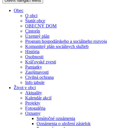
Otevřit navigaci
Menu
Obec
O obci
Štatút obce
OBECNÝ DOM
Cintorín
Územný plán
Program hospodárskeho a sociálneho rozvoja
Komunitný plán sociálnych služieb
História
Osobnosti
Kráľovské zvesti
Pamiatky
Zaujímavosti
Civilná ochrana
Info tabule
Život v obci
Aktuality
Kalendár akcií
Projekty
Fotogaléria
Oznamy
Smútočné oznámenia
Oznámenia o uložení zásielok