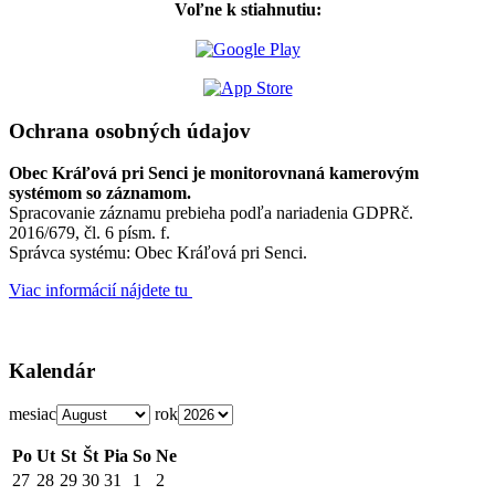
Voľne k stiahnutiu:
Ochrana osobných údajov
Obec Kráľová pri Senci je monitorovnaná kamerovým
systémom so záznamom.
Spracovanie záznamu prebieha podľa nariadenia GDPRč.
2016/679, čl. 6 písm. f.
Správca systému: Obec Kráľová pri Senci.
Viac informácií nájdete tu
Kalendár
mesiac
rok
Po
Ut
St
Št
Pia
So
Ne
27
28
29
30
31
1
2