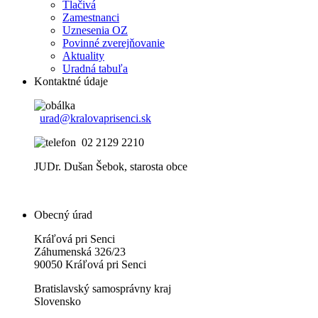
Tlačivá
Zamestnanci
Uznesenia OZ
Povinné zverejňovanie
Aktuality
Uradná tabuľa
Kontaktné údaje
urad@kralovaprisenci.sk
02 2129 2210
JUDr. Dušan Šebok, starosta obce
Obecný úrad
Kráľová pri Senci
Záhumenská 326/23
90050 Kráľová pri Senci
Bratislavský samosprávny kraj
Slovensko