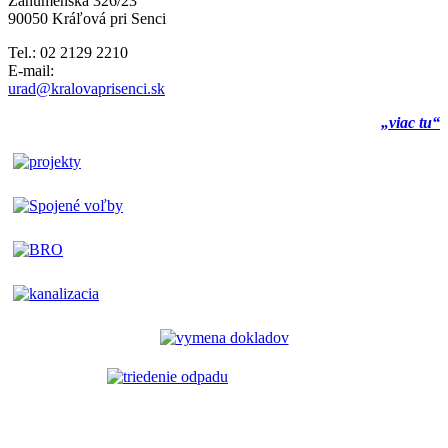
Záhumenská 326/23
90050 Kráľová pri Senci
Tel.: 02 2129 2210
E-mail:
urad@kralovaprisenci.sk
„viac tu“