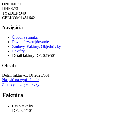
ONLINE:
0
DNES:
73
TÝŽDEŇ:
940
CELKOM:
1451642
Navigácia
Úvodná stránka
Povinné zverejňovanie
Zmluvy, Faktúry, Objednávky
Faktúry
Detail faktúry DF2025/501
Obsah
Detail faktúry
č.:
DF2025/501
Naspäť na výpis faktúr
Zmluvy
|
Objednávky
Faktúra
Číslo faktúry
DF2025/501