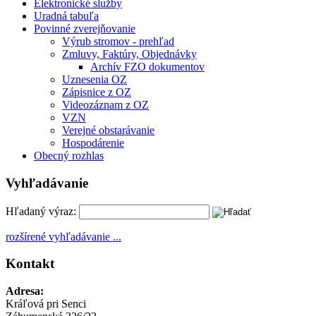
Elektronické služby
Uradná tabuľa
Povinné zverejňovanie
Výrub stromov - prehľad
Zmluvy, Faktúry, Objednávky
Archív FZO dokumentov
Uznesenia OZ
Zápisnice z OZ
Videozáznam z OZ
VZN
Verejné obstarávanie
Hospodárenie
Obecný rozhlas
Vyhľadávanie
Hľadaný výraz:
rozšírené vyhľadávanie ...
Kontakt
Adresa:
Kráľová pri Senci