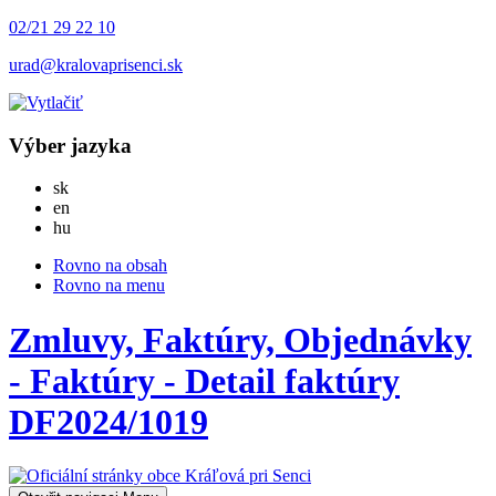
02/21 29 22 10
urad@kralovaprisenci.sk
Výber jazyka
Slovensky
sk
English
en
Magyar
hu
Rovno na obsah
Rovno na menu
Zmluvy, Faktúry, Objednávky
- Faktúry - Detail faktúry
DF2024/1019