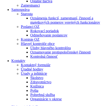
Ostatné tlačivá
Zamestnanci
Samospráva
Starosta
Oznámenia funkcií, zamestnaní, činností a
majetkových pomerov verejných funkcionárov
Poslanci OZ
Rokovací poriadok
Odmeňovanie poslancov
Komisie OZ
Hlavný kontrolór obce
Úlohy hlavného kontrolóra
Oznamovanie protispoločenskej činnosti
Kontrolná činnosť
Kontakty
Kontaktný formulár
Úradné hodiny
Úrady a inštitúcie
Školstvo
Zdravotníctvo
Knižnica
Pošta
Pohrebná služba
Organizácie v okrese