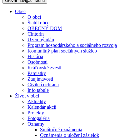
Otevřit navigaci
Menu
Obec
O obci
Štatút obce
OBECNÝ DOM
Cintorín
Územný plán
Program hospodárskeho a sociálneho rozvoja
Komunitný plán sociálnych služieb
História
Osobnosti
Kráľovské zvesti
Pamiatky
Zaujímavosti
Civilná ochrana
Info tabule
Život v obci
Aktuality
Kalendár akcií
Projekty
Fotogaléria
Oznamy
Smútočné oznámenia
Oznámenia o uložení zásielok