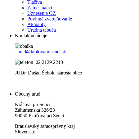
Tlačivá
Zamestnanci
Uznesenia OZ
Povinné zverejňovanie
Aktuality
Uradná tabuľa
Kontaktné údaje
urad@kralovaprisenci.sk
02 2129 2210
JUDr. Dušan Šebok, starosta obce
Obecný úrad
Kráľová pri Senci
Záhumenská 326/23
90050 Kráľová pri Senci
Bratislavský samosprávny kraj
Slovensko