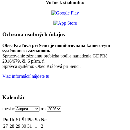
Voľne k stiahnutiu:
Ochrana osobných údajov
Obec Kráľová pri Senci je monitorovnaná kamerovým
systémom so záznamom.
Spracovanie záznamu prebieha podľa nariadenia GDPRč.
2016/679, čl. 6 písm. f.
Správca systému: Obec Kráľová pri Senci.
Viac informácií nájdete tu
Kalendár
mesiac
rok
Po
Ut
St
Št
Pia
So
Ne
27
28
29
30
31
1
2