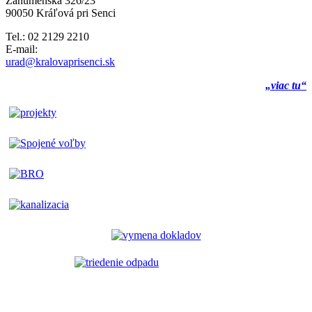
Záhumenská 326/23
90050 Kráľová pri Senci
Tel.: 02 2129 2210
E-mail:
urad@kralovaprisenci.sk
„viac tu“