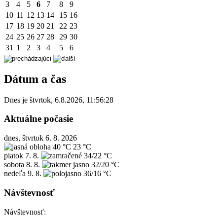
3
4
5
6
7
8
9
10
11
12
13
14
15
16
17
18
19
20
21
22
23
24
25
26
27
28
29
30
31
1
2
3
4
5
6
Dátum a čas
Dnes je
štvrtok
,
6.8.2026
,
11:56:28
Aktuálne počasie
dnes, štvrtok 6. 8. 2026
40 °C
23 °C
piatok
7. 8.
34/22 °C
sobota
8. 8.
32/20 °C
nedeľa
9. 8.
36/16 °C
Návštevnosť
Návštevnosť: