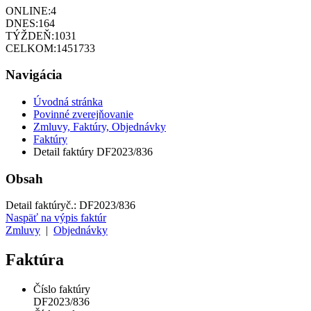
ONLINE:
4
DNES:
164
TÝŽDEŇ:
1031
CELKOM:
1451733
Navigácia
Úvodná stránka
Povinné zverejňovanie
Zmluvy, Faktúry, Objednávky
Faktúry
Detail faktúry DF2023/836
Obsah
Detail faktúry
č.:
DF2023/836
Naspäť na výpis faktúr
Zmluvy
|
Objednávky
Faktúra
Číslo faktúry
DF2023/836