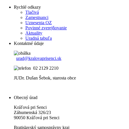
Rychlé odkazy
Tlačivá
Zamestnanci
Uznesenia OZ
Povinné zverejňovanie
Aktuality
Uradná tabuľa
Kontaktné údaje
urad@kralovaprisenci.sk
02 2129 2210
JUDr. Dušan Šebok, starosta obce
Obecný úrad
Kráľová pri Senci
Záhumenská 326/23
90050 Kráľová pri Senci
Bratislavský samosprávny kraj