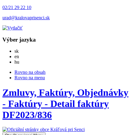
02/21 29 22 10
urad@kralovaprisenci.sk
Výber jazyka
Slovensky
sk
English
en
Magyar
hu
Rovno na obsah
Rovno na menu
Zmluvy, Faktúry, Objednávky
- Faktúry - Detail faktúry
DF2023/836