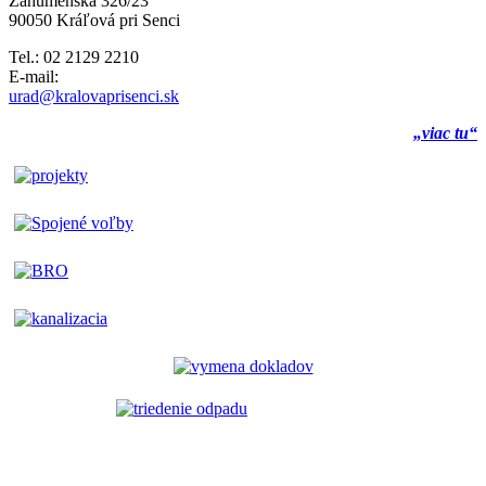
Záhumenská 326/23
90050 Kráľová pri Senci
Tel.: 02 2129 2210
E-mail:
urad@kralovaprisenci.sk
„viac tu“