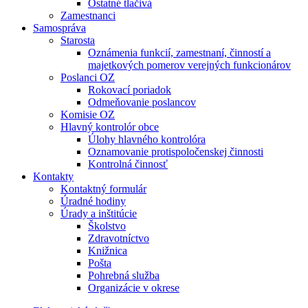
Ostatné tlačivá
Zamestnanci
Samospráva
Starosta
Oznámenia funkcií, zamestnaní, činností a
majetkových pomerov verejných funkcionárov
Poslanci OZ
Rokovací poriadok
Odmeňovanie poslancov
Komisie OZ
Hlavný kontrolór obce
Úlohy hlavného kontrolóra
Oznamovanie protispoločenskej činnosti
Kontrolná činnosť
Kontakty
Kontaktný formulár
Úradné hodiny
Úrady a inštitúcie
Školstvo
Zdravotníctvo
Knižnica
Pošta
Pohrebná služba
Organizácie v okrese