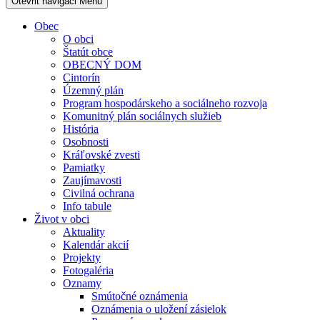
Otevřit navigaci
Menu
Obec
O obci
Štatút obce
OBECNÝ DOM
Cintorín
Územný plán
Program hospodárskeho a sociálneho rozvoja
Komunitný plán sociálnych služieb
História
Osobnosti
Kráľovské zvesti
Pamiatky
Zaujímavosti
Civilná ochrana
Info tabule
Život v obci
Aktuality
Kalendár akcií
Projekty
Fotogaléria
Oznamy
Smútočné oznámenia
Oznámenia o uložení zásielok