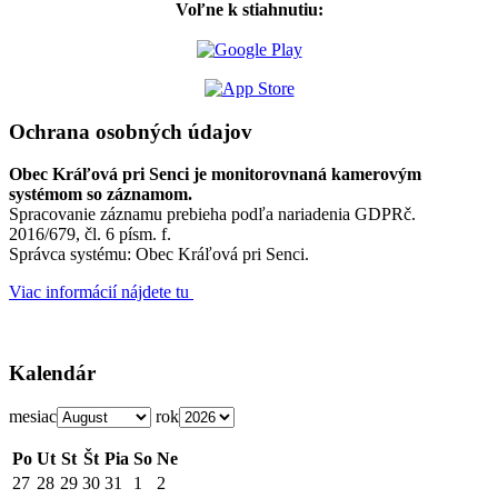
Voľne k stiahnutiu:
Ochrana osobných údajov
Obec Kráľová pri Senci je monitorovnaná kamerovým
systémom so záznamom.
Spracovanie záznamu prebieha podľa nariadenia GDPRč.
2016/679, čl. 6 písm. f.
Správca systému: Obec Kráľová pri Senci.
Viac informácií nájdete tu
Kalendár
mesiac
rok
Po
Ut
St
Št
Pia
So
Ne
27
28
29
30
31
1
2