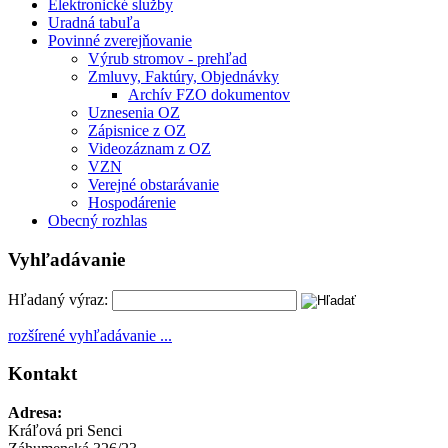
Elektronické služby
Uradná tabuľa
Povinné zverejňovanie
Výrub stromov - prehľad
Zmluvy, Faktúry, Objednávky
Archív FZO dokumentov
Uznesenia OZ
Zápisnice z OZ
Videozáznam z OZ
VZN
Verejné obstarávanie
Hospodárenie
Obecný rozhlas
Vyhľadávanie
Hľadaný výraz:
rozšírené vyhľadávanie ...
Kontakt
Adresa:
Kráľová pri Senci