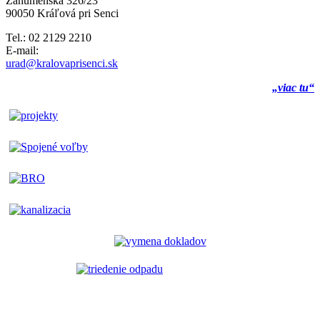
Záhumenská 326/23
90050 Kráľová pri Senci
Tel.: 02 2129 2210
E-mail:
urad@kralovaprisenci.sk
„viac tu“