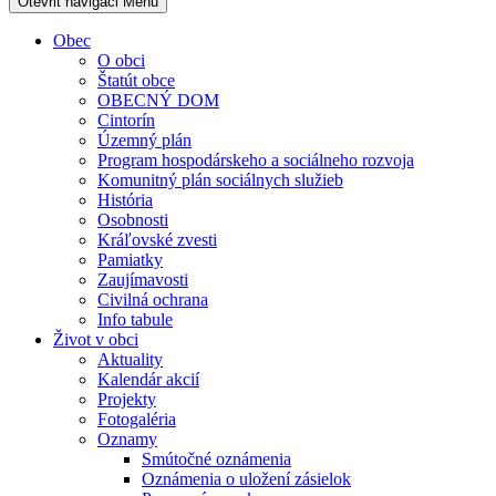
Otevřit navigaci
Menu
Obec
O obci
Štatút obce
OBECNÝ DOM
Cintorín
Územný plán
Program hospodárskeho a sociálneho rozvoja
Komunitný plán sociálnych služieb
História
Osobnosti
Kráľovské zvesti
Pamiatky
Zaujímavosti
Civilná ochrana
Info tabule
Život v obci
Aktuality
Kalendár akcií
Projekty
Fotogaléria
Oznamy
Smútočné oznámenia
Oznámenia o uložení zásielok