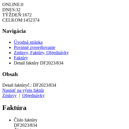
ONLINE:
0
DNES:
32
TÝŽDEŇ:
1672
CELKOM:
1452374
Navigácia
Úvodná stránka
Povinné zverejňovanie
Zmluvy, Faktúry, Objednávky
Faktúry
Detail faktúry DF2023/834
Obsah
Detail faktúry
č.:
DF2023/834
Naspäť na výpis faktúr
Zmluvy
|
Objednávky
Faktúra
Číslo faktúry
DF2023/834