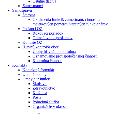
Ostatné tlačivá
Zamestnanci
Samospráva
Starosta
Oznámenia funkcií, zamestnaní, činností a
majetkových pomerov verejných funkcionárov
Poslanci OZ
Rokovací poriadok
Odmeňovanie poslancov
Komisie OZ
Hlavný kontrolór obce
Úlohy hlavného kontrolóra
Oznamovanie protispoločenskej činnosti
Kontrolná činnosť
Kontakty
Kontaktný formulár
Úradné hodiny
Úrady a inštitúcie
Školstvo
Zdravotníctvo
Knižnica
Pošta
Pohrebná služba
Organizácie v okrese