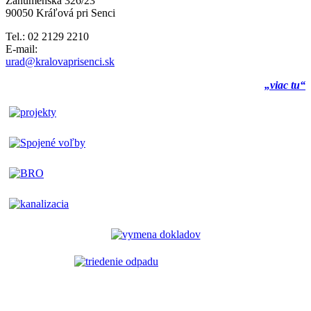
Záhumenská 326/23
90050 Kráľová pri Senci
Tel.: 02 2129 2210
E-mail:
urad@kralovaprisenci.sk
„viac tu“