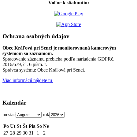
Voľne k stiahnutiu:
Ochrana osobných údajov
Obec Kráľová pri Senci je monitorovnaná kamerovým
systémom so záznamom.
Spracovanie záznamu prebieha podľa nariadenia GDPRč.
2016/679, čl. 6 písm. f.
Správca systému: Obec Kráľová pri Senci.
Viac informácií nájdete tu
Kalendár
mesiac
rok
Po
Ut
St
Št
Pia
So
Ne
27
28
29
30
31
1
2