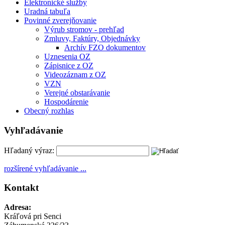
Elektronické služby
Uradná tabuľa
Povinné zverejňovanie
Výrub stromov - prehľad
Zmluvy, Faktúry, Objednávky
Archív FZO dokumentov
Uznesenia OZ
Zápisnice z OZ
Videozáznam z OZ
VZN
Verejné obstarávanie
Hospodárenie
Obecný rozhlas
Vyhľadávanie
Hľadaný výraz:
rozšírené vyhľadávanie ...
Kontakt
Adresa:
Kráľová pri Senci