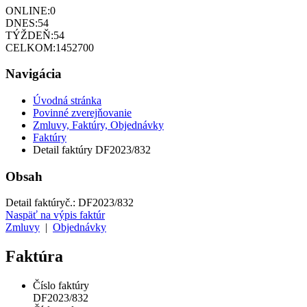
ONLINE:
0
DNES:
54
TÝŽDEŇ:
54
CELKOM:
1452700
Navigácia
Úvodná stránka
Povinné zverejňovanie
Zmluvy, Faktúry, Objednávky
Faktúry
Detail faktúry DF2023/832
Obsah
Detail faktúry
č.:
DF2023/832
Naspäť na výpis faktúr
Zmluvy
|
Objednávky
Faktúra
Číslo faktúry
DF2023/832