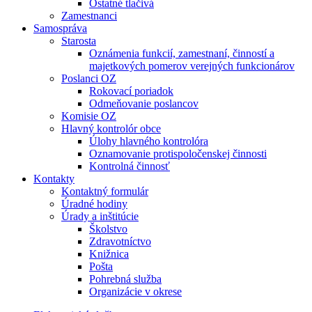
Ostatné tlačivá
Zamestnanci
Samospráva
Starosta
Oznámenia funkcií, zamestnaní, činností a
majetkových pomerov verejných funkcionárov
Poslanci OZ
Rokovací poriadok
Odmeňovanie poslancov
Komisie OZ
Hlavný kontrolór obce
Úlohy hlavného kontrolóra
Oznamovanie protispoločenskej činnosti
Kontrolná činnosť
Kontakty
Kontaktný formulár
Úradné hodiny
Úrady a inštitúcie
Školstvo
Zdravotníctvo
Knižnica
Pošta
Pohrebná služba
Organizácie v okrese