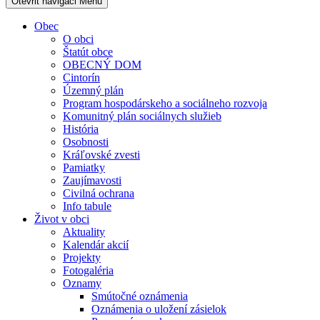
Otevřit navigaci
Menu
Obec
O obci
Štatút obce
OBECNÝ DOM
Cintorín
Územný plán
Program hospodárskeho a sociálneho rozvoja
Komunitný plán sociálnych služieb
História
Osobnosti
Kráľovské zvesti
Pamiatky
Zaujímavosti
Civilná ochrana
Info tabule
Život v obci
Aktuality
Kalendár akcií
Projekty
Fotogaléria
Oznamy
Smútočné oznámenia
Oznámenia o uložení zásielok