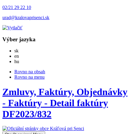
02/21 29 22 10
urad@kralovaprisenci.sk
Výber jazyka
Slovensky
sk
English
en
Magyar
hu
Rovno na obsah
Rovno na menu
Zmluvy, Faktúry, Objednávky
- Faktúry - Detail faktúry
DF2023/832