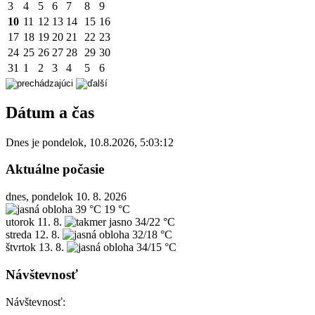
3
4
5
6
7
8
9
10
11
12
13
14
15
16
17
18
19
20
21
22
23
24
25
26
27
28
29
30
31
1
2
3
4
5
6
Dátum a čas
Dnes je
pondelok
,
10.8.2026
,
5:03:12
Aktuálne počasie
dnes, pondelok 10. 8. 2026
39 °C
19 °C
utorok
11. 8.
34/22 °C
streda
12. 8.
32/18 °C
štvrtok
13. 8.
34/15 °C
Návštevnosť
Návštevnosť: