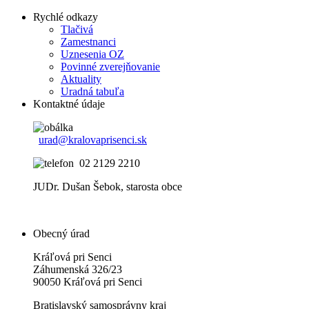
Rychlé odkazy
Tlačivá
Zamestnanci
Uznesenia OZ
Povinné zverejňovanie
Aktuality
Uradná tabuľa
Kontaktné údaje
urad@kralovaprisenci.sk
02 2129 2210
JUDr. Dušan Šebok, starosta obce
Obecný úrad
Kráľová pri Senci
Záhumenská 326/23
90050 Kráľová pri Senci
Bratislavský samosprávny kraj