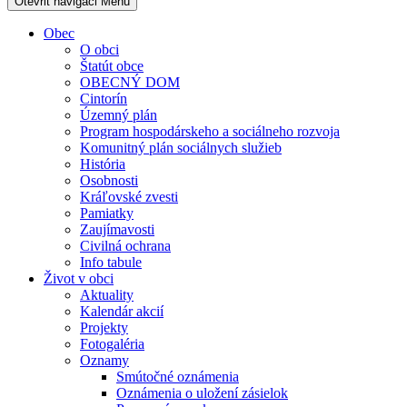
Otevřit navigaci
Menu
Obec
O obci
Štatút obce
OBECNÝ DOM
Cintorín
Územný plán
Program hospodárskeho a sociálneho rozvoja
Komunitný plán sociálnych služieb
História
Osobnosti
Kráľovské zvesti
Pamiatky
Zaujímavosti
Civilná ochrana
Info tabule
Život v obci
Aktuality
Kalendár akcií
Projekty
Fotogaléria
Oznamy
Smútočné oznámenia
Oznámenia o uložení zásielok