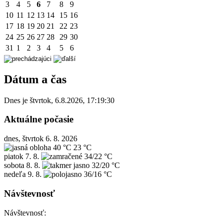
3
4
5
6
7
8
9
10
11
12
13
14
15
16
17
18
19
20
21
22
23
24
25
26
27
28
29
30
31
1
2
3
4
5
6
Dátum a čas
Dnes je
štvrtok
,
6.8.2026
,
17:19:30
Aktuálne počasie
dnes, štvrtok 6. 8. 2026
40 °C
23 °C
piatok
7. 8.
34/22 °C
sobota
8. 8.
32/20 °C
nedeľa
9. 8.
36/16 °C
Návštevnosť
Návštevnosť: