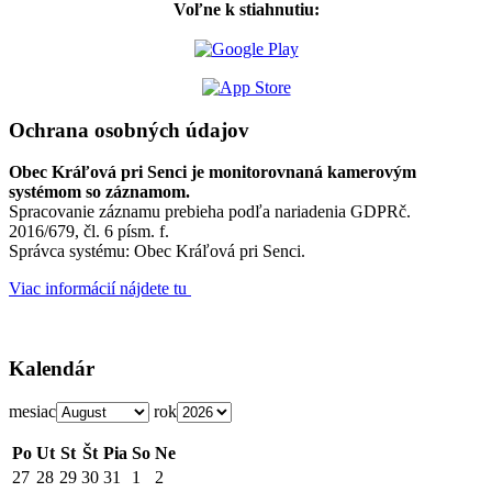
Voľne k stiahnutiu:
Ochrana osobných údajov
Obec Kráľová pri Senci je monitorovnaná kamerovým
systémom so záznamom.
Spracovanie záznamu prebieha podľa nariadenia GDPRč.
2016/679, čl. 6 písm. f.
Správca systému: Obec Kráľová pri Senci.
Viac informácií nájdete tu
Kalendár
mesiac
rok
Po
Ut
St
Št
Pia
So
Ne
27
28
29
30
31
1
2