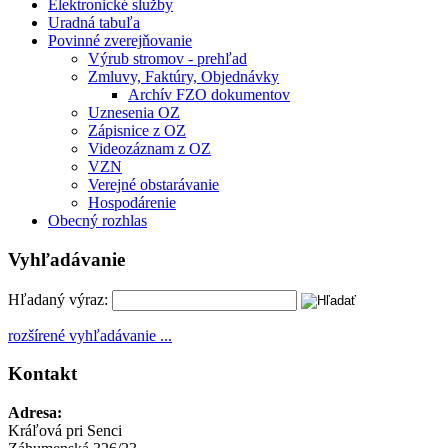
Elektronické služby
Uradná tabuľa
Povinné zverejňovanie
Výrub stromov - prehľad
Zmluvy, Faktúry, Objednávky
Archív FZO dokumentov
Uznesenia OZ
Zápisnice z OZ
Videozáznam z OZ
VZN
Verejné obstarávanie
Hospodárenie
Obecný rozhlas
Vyhľadávanie
Hľadaný výraz:
rozšírené vyhľadávanie ...
Kontakt
Adresa:
Kráľová pri Senci