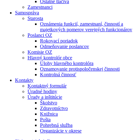
Ostatné tlačivá
Zamestnanci
Samospráva
Starosta
Oznámenia funkcií, zamestnaní, činností a
majetkových pomerov verejných funkcionárov
Poslanci OZ
Rokovací poriadok
Odmeňovanie poslancov
Komisie OZ
Hlavný kontrolór obce
Úlohy hlavného kontrolóra
Oznamovanie protispoločenskej činnosti
Kontrolná činnosť
Kontakty
Kontaktný formulár
Úradné hodiny
Úrady a inštitúcie
Školstvo
Zdravotníctvo
Knižnica
Pošta
Pohrebná služba
Organizácie v okrese