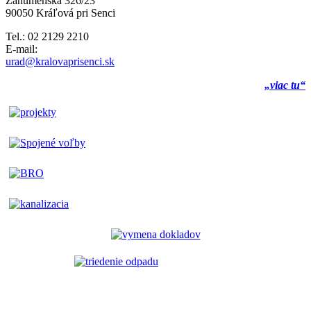
Záhumenská 326/23
90050 Kráľová pri Senci
Tel.: 02 2129 2210
E-mail:
urad@kralovaprisenci.sk
„viac tu“