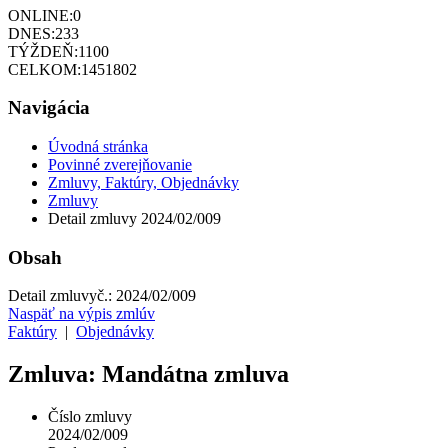
ONLINE:
0
DNES:
233
TÝŽDEŇ:
1100
CELKOM:
1451802
Navigácia
Úvodná stránka
Povinné zverejňovanie
Zmluvy, Faktúry, Objednávky
Zmluvy
Detail zmluvy 2024/02/009
Obsah
Detail zmluvy
č.:
2024/02/009
Naspäť na výpis zmlúv
Faktúry
|
Objednávky
Zmluva: Mandátna zmluva
Číslo zmluvy
2024/02/009