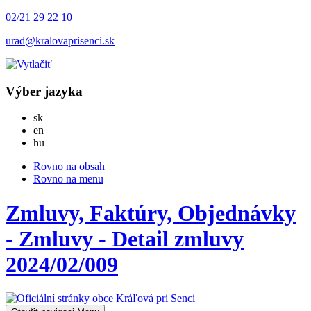
02/21 29 22 10
urad@kralovaprisenci.sk
Výber jazyka
Slovensky
sk
English
en
Magyar
hu
Rovno na obsah
Rovno na menu
Zmluvy, Faktúry, Objednávky
- Zmluvy - Detail zmluvy
2024/02/009