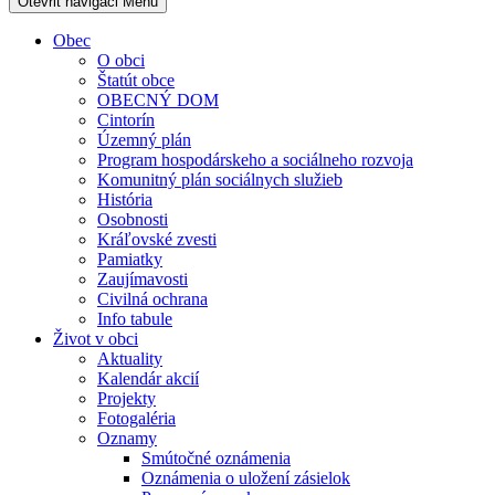
Otevřit navigaci
Menu
Obec
O obci
Štatút obce
OBECNÝ DOM
Cintorín
Územný plán
Program hospodárskeho a sociálneho rozvoja
Komunitný plán sociálnych služieb
História
Osobnosti
Kráľovské zvesti
Pamiatky
Zaujímavosti
Civilná ochrana
Info tabule
Život v obci
Aktuality
Kalendár akcií
Projekty
Fotogaléria
Oznamy
Smútočné oznámenia
Oznámenia o uložení zásielok