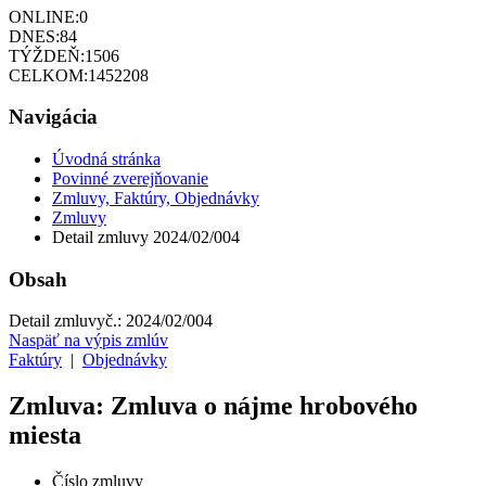
ONLINE:
0
DNES:
84
TÝŽDEŇ:
1506
CELKOM:
1452208
Navigácia
Úvodná stránka
Povinné zverejňovanie
Zmluvy, Faktúry, Objednávky
Zmluvy
Detail zmluvy 2024/02/004
Obsah
Detail zmluvy
č.:
2024/02/004
Naspäť na výpis zmlúv
Faktúry
|
Objednávky
Zmluva: Zmluva o nájme hrobového
miesta
Číslo zmluvy