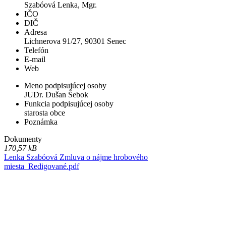
Szabóová Lenka, Mgr.
IČO
DIČ
Adresa
Lichnerova 91/27, 90301 Senec
Telefón
E-mail
Web
Meno podpisujúcej osoby
JUDr. Dušan Šebok
Funkcia podpisujúcej osoby
starosta obce
Poznámka
Dokumenty
170,57 kB
Lenka Szabóová Zmluva o nájme hrobového
miesta_Redigované.pdf