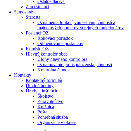
Ostatné tlačivá
Zamestnanci
Samospráva
Starosta
Oznámenia funkcií, zamestnaní, činností a
majetkových pomerov verejných funkcionárov
Poslanci OZ
Rokovací poriadok
Odmeňovanie poslancov
Komisie OZ
Hlavný kontrolór obce
Úlohy hlavného kontrolóra
Oznamovanie protispoločenskej činnosti
Kontrolná činnosť
Kontakty
Kontaktný formulár
Úradné hodiny
Úrady a inštitúcie
Školstvo
Zdravotníctvo
Knižnica
Pošta
Pohrebná služba
Organizácie v okrese