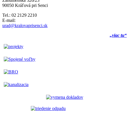
Záhumenská 326/23
90050 Kráľová pri Senci
Tel.: 02 2129 2210
E-mail:
urad@kralovaprisenci.sk
„viac tu“