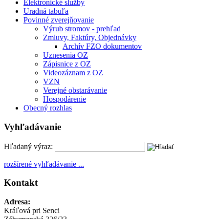
Elektronické služby
Uradná tabuľa
Povinné zverejňovanie
Výrub stromov - prehľad
Zmluvy, Faktúry, Objednávky
Archív FZO dokumentov
Uznesenia OZ
Zápisnice z OZ
Videozáznam z OZ
VZN
Verejné obstarávanie
Hospodárenie
Obecný rozhlas
Vyhľadávanie
Hľadaný výraz:
rozšírené vyhľadávanie ...
Kontakt
Adresa:
Kráľová pri Senci