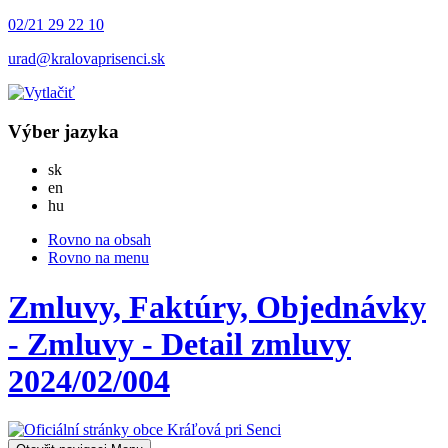
02/21 29 22 10
urad@kralovaprisenci.sk
Výber jazyka
Slovensky
sk
English
en
Magyar
hu
Rovno na obsah
Rovno na menu
Zmluvy, Faktúry, Objednávky
- Zmluvy - Detail zmluvy
2024/02/004