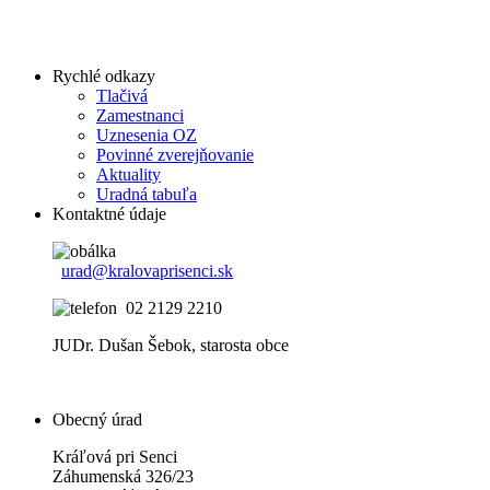
Rychlé odkazy
Tlačivá
Zamestnanci
Uznesenia OZ
Povinné zverejňovanie
Aktuality
Uradná tabuľa
Kontaktné údaje
urad@kralovaprisenci.sk
02 2129 2210
JUDr. Dušan Šebok, starosta obce
Obecný úrad
Kráľová pri Senci
Záhumenská 326/23