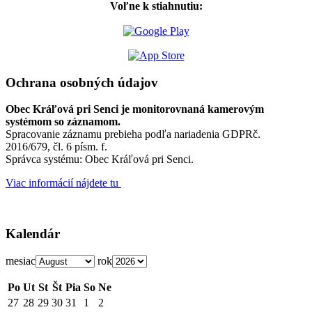
Voľne k stiahnutiu:
Ochrana osobných údajov
Obec Kráľová pri Senci je monitorovnaná kamerovým
systémom so záznamom.
Spracovanie záznamu prebieha podľa nariadenia GDPRč.
2016/679, čl. 6 písm. f.
Správca systému: Obec Kráľová pri Senci.
Viac informácií nájdete tu
Kalendár
mesiac
rok
Po
Ut
St
Št
Pia
So
Ne
27
28
29
30
31
1
2