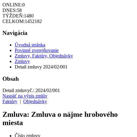
ONLINE:
0
DNES:
58
TÝŽDEŇ:
1480
CELKOM:
1452182
Navigácia
Úvodná stránka
Povinné zverejňovanie
Zmluvy, Faktúry, Objednávky
Zmluvy
Detail zmluvy 2024/02/001
Obsah
Detail zmluvy
č.:
2024/02/001
Naspäť na výpis zmlúv
Faktúry
|
Objednávky
Zmluva: Zmluva o nájme hrobového
miesta
Číslo zmluvy