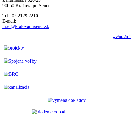
Záhumenská 326/23
90050 Kráľová pri Senci
Tel.: 02 2129 2210
E-mail:
urad@kralovaprisenci.sk
„viac tu“