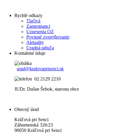
Rychlé odkazy
Tlačivá
Zamestnanci
Uznesenia OZ
Povinné zverejňovanie
Aktuality
Uradná tabuľa
Kontaktné údaje
urad@kralovaprisenci.sk
02 2129 2210
JUDr. Dušan Šebok, starosta obce
Obecný úrad
Kráľová pri Senci
Záhumenská 326/23
90050 Kráľová pri Senci