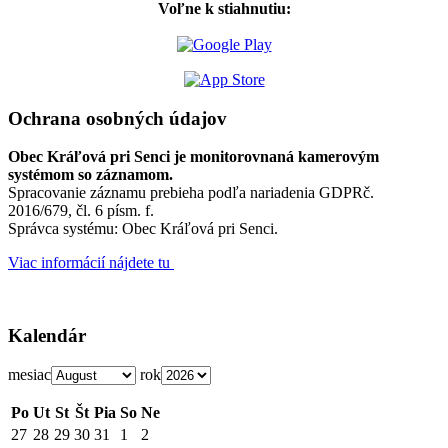
Voľne k stiahnutiu:
Ochrana osobných údajov
Obec Kráľová pri Senci je monitorovnaná kamerovým
systémom so záznamom.
Spracovanie záznamu prebieha podľa nariadenia GDPRč.
2016/679, čl. 6 písm. f.
Správca systému: Obec Kráľová pri Senci.
Viac informácií nájdete tu
Kalendár
mesiac
rok
Po
Ut
St
Št
Pia
So
Ne
27
28
29
30
31
1
2