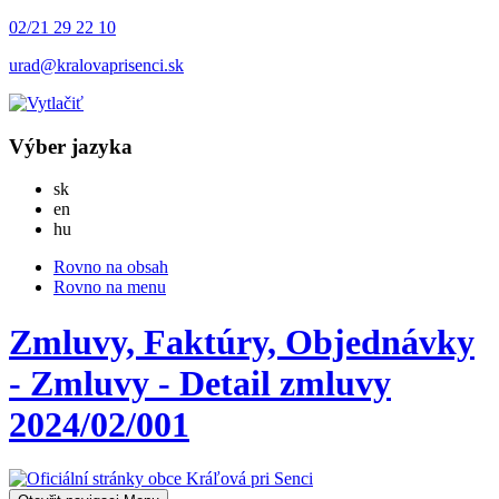
02/21 29 22 10
urad@kralovaprisenci.sk
Výber jazyka
Slovensky
sk
English
en
Magyar
hu
Rovno na obsah
Rovno na menu
Zmluvy, Faktúry, Objednávky
- Zmluvy - Detail zmluvy
2024/02/001