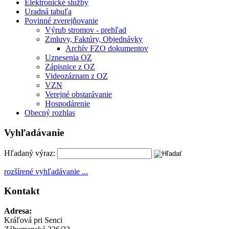
Elektronické služby
Uradná tabuľa
Povinné zverejňovanie
Výrub stromov - prehľad
Zmluvy, Faktúry, Objednávky
Archív FZO dokumentov
Uznesenia OZ
Zápisnice z OZ
Videozáznam z OZ
VZN
Verejné obstarávanie
Hospodárenie
Obecný rozhlas
Vyhľadávanie
Hľadaný výraz:
rozšírené vyhľadávanie ...
Kontakt
Adresa:
Kráľová pri Senci