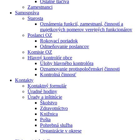
Ostatné tlačivá
Zamestnanci
Samospráva
Starosta
Oznámenia funkcií, zamestnaní, činností a
majetkových pomerov verejných funkcionárov
Poslanci OZ
Rokovací poriadok
Odmeňovanie poslancov
Komisie OZ
Hlavný kontrolór obce
Úlohy hlavného kontrolóra
Oznamovanie protispoločenskej činnosti
Kontrolná činnosť
Kontakty
Kontaktný formulár
Úradné hodiny
Úrady a inštitúcie
Školstvo
Zdravotníctvo
Knižnica
Pošta
Pohrebná služba
Organizácie v okrese