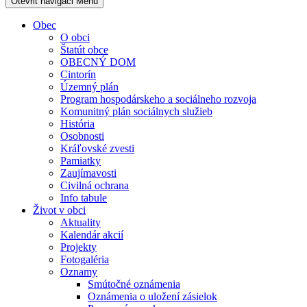
Otevřit navigaci
Menu
Obec
O obci
Štatút obce
OBECNÝ DOM
Cintorín
Územný plán
Program hospodárskeho a sociálneho rozvoja
Komunitný plán sociálnych služieb
História
Osobnosti
Kráľovské zvesti
Pamiatky
Zaujímavosti
Civilná ochrana
Info tabule
Život v obci
Aktuality
Kalendár akcií
Projekty
Fotogaléria
Oznamy
Smútočné oznámenia
Oznámenia o uložení zásielok