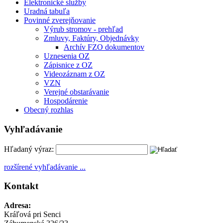
Elektronické služby
Uradná tabuľa
Povinné zverejňovanie
Výrub stromov - prehľad
Zmluvy, Faktúry, Objednávky
Archív FZO dokumentov
Uznesenia OZ
Zápisnice z OZ
Videozáznam z OZ
VZN
Verejné obstarávanie
Hospodárenie
Obecný rozhlas
Vyhľadávanie
Hľadaný výraz:
rozšírené vyhľadávanie ...
Kontakt
Adresa:
Kráľová pri Senci