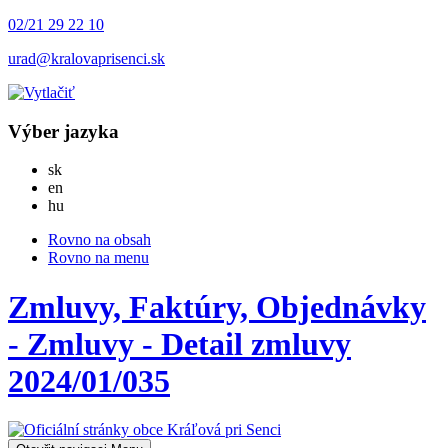
02/21 29 22 10
urad@kralovaprisenci.sk
Výber jazyka
Slovensky
sk
English
en
Magyar
hu
Rovno na obsah
Rovno na menu
Zmluvy, Faktúry, Objednávky
- Zmluvy - Detail zmluvy
2024/01/035