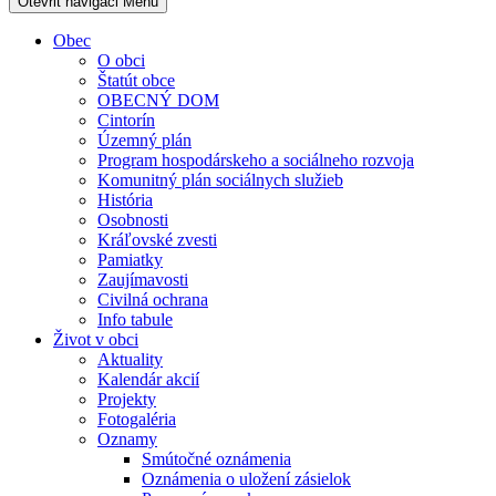
Otevřit navigaci
Menu
Obec
O obci
Štatút obce
OBECNÝ DOM
Cintorín
Územný plán
Program hospodárskeho a sociálneho rozvoja
Komunitný plán sociálnych služieb
História
Osobnosti
Kráľovské zvesti
Pamiatky
Zaujímavosti
Civilná ochrana
Info tabule
Život v obci
Aktuality
Kalendár akcií
Projekty
Fotogaléria
Oznamy
Smútočné oznámenia
Oznámenia o uložení zásielok