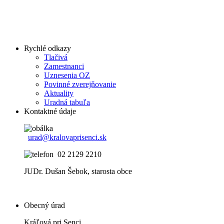
Rychlé odkazy
Tlačivá
Zamestnanci
Uznesenia OZ
Povinné zverejňovanie
Aktuality
Uradná tabuľa
Kontaktné údaje
urad@kralovaprisenci.sk
02 2129 2210
JUDr. Dušan Šebok, starosta obce
Obecný úrad
Kráľová pri Senci