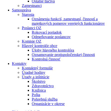
Ostatné tlačivá
Zamestnanci
Samospráva
Starosta
Oznámenia funkcií, zamestnaní, činností a
majetkových pomerov verejných funkcionárov
Poslanci OZ
Rokovací poriadok
Odmeňovanie poslancov
Komisie OZ
Hlavný kontrolór obce
Úlohy hlavného kontrolóra
Oznamovanie protispoločenskej činnosti
Kontrolná činnosť
Kontakty
Kontaktný formulár
Úradné hodiny
Úrady a inštitúcie
Školstvo
Zdravotníctvo
Knižnica
Pošta
Pohrebná služba
Organizácie v okrese