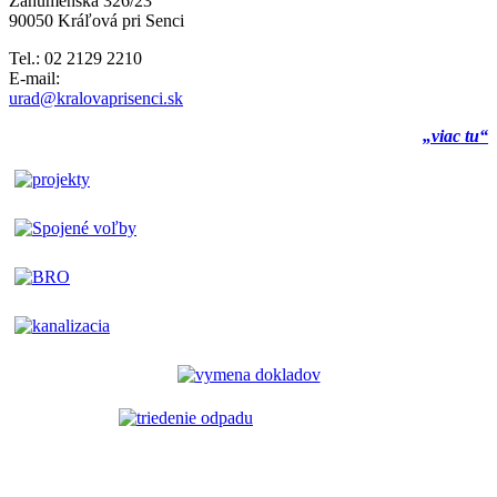
Záhumenská 326/23
90050 Kráľová pri Senci
Tel.: 02 2129 2210
E-mail:
urad@kralovaprisenci.sk
„viac tu“