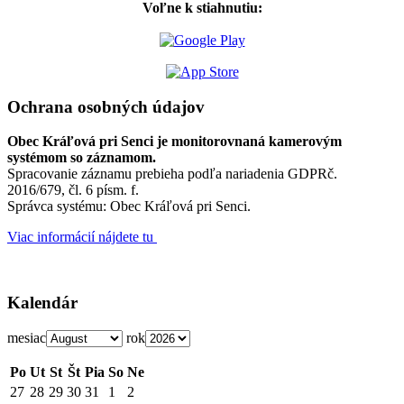
Voľne k stiahnutiu:
Ochrana osobných údajov
Obec Kráľová pri Senci je monitorovnaná kamerovým
systémom so záznamom.
Spracovanie záznamu prebieha podľa nariadenia GDPRč.
2016/679, čl. 6 písm. f.
Správca systému: Obec Kráľová pri Senci.
Viac informácií nájdete tu
Kalendár
mesiac
rok
Po
Ut
St
Št
Pia
So
Ne
27
28
29
30
31
1
2