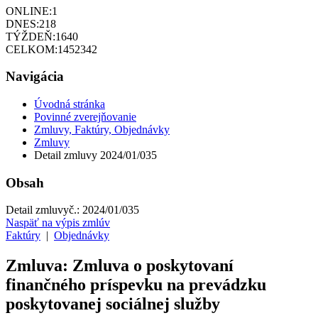
ONLINE:
1
DNES:
218
TÝŽDEŇ:
1640
CELKOM:
1452342
Navigácia
Úvodná stránka
Povinné zverejňovanie
Zmluvy, Faktúry, Objednávky
Zmluvy
Detail zmluvy 2024/01/035
Obsah
Detail zmluvy
č.:
2024/01/035
Naspäť na výpis zmlúv
Faktúry
|
Objednávky
Zmluva: Zmluva o poskytovaní
finančného príspevku na prevádzku
poskytovanej sociálnej služby