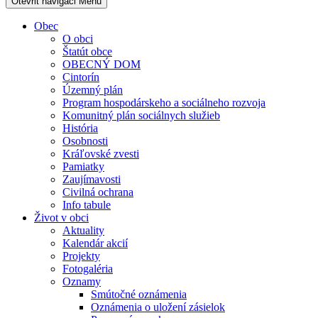
Otevřit navigaci
Menu
Obec
O obci
Štatút obce
OBECNÝ DOM
Cintorín
Územný plán
Program hospodárskeho a sociálneho rozvoja
Komunitný plán sociálnych služieb
História
Osobnosti
Kráľovské zvesti
Pamiatky
Zaujímavosti
Civilná ochrana
Info tabule
Život v obci
Aktuality
Kalendár akcií
Projekty
Fotogaléria
Oznamy
Smútočné oznámenia
Oznámenia o uložení zásielok