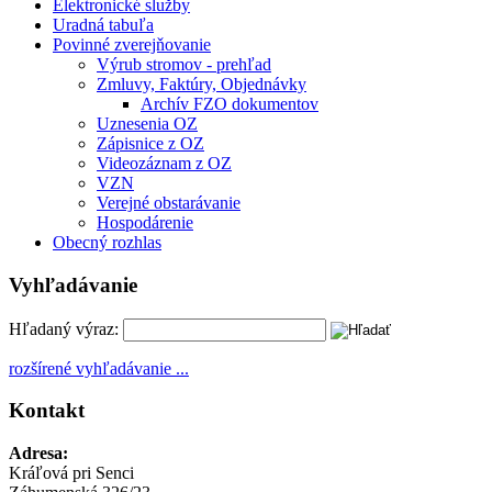
Elektronické služby
Uradná tabuľa
Povinné zverejňovanie
Výrub stromov - prehľad
Zmluvy, Faktúry, Objednávky
Archív FZO dokumentov
Uznesenia OZ
Zápisnice z OZ
Videozáznam z OZ
VZN
Verejné obstarávanie
Hospodárenie
Obecný rozhlas
Vyhľadávanie
Hľadaný výraz:
rozšírené vyhľadávanie ...
Kontakt
Adresa:
Kráľová pri Senci