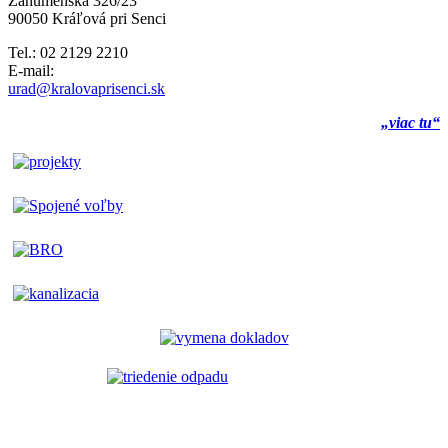
Záhumenská 326/23
90050 Kráľová pri Senci
Tel.: 02 2129 2210
E-mail:
urad@kralovaprisenci.sk
„viac tu“