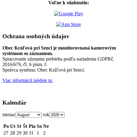
Voľne k stiahnutiu:
Ochrana osobných údajov
Obec Kráľová pri Senci je monitorovnaná kamerovým
systémom so záznamom.
Spracovanie záznamu prebieha podľa nariadenia GDPRč.
2016/679, čl. 6 písm. f.
Správca systému: Obec Kráľová pri Senci.
Viac informácií nájdete tu
Kalendár
mesiac
rok
Po
Ut
St
Št
Pia
So
Ne
27
28
29
30
31
1
2