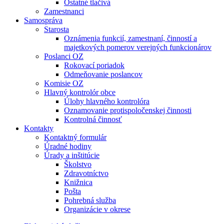
Ostatné tlačivá
Zamestnanci
Samospráva
Starosta
Oznámenia funkcií, zamestnaní, činností a
majetkových pomerov verejných funkcionárov
Poslanci OZ
Rokovací poriadok
Odmeňovanie poslancov
Komisie OZ
Hlavný kontrolór obce
Úlohy hlavného kontrolóra
Oznamovanie protispoločenskej činnosti
Kontrolná činnosť
Kontakty
Kontaktný formulár
Úradné hodiny
Úrady a inštitúcie
Školstvo
Zdravotníctvo
Knižnica
Pošta
Pohrebná služba
Organizácie v okrese