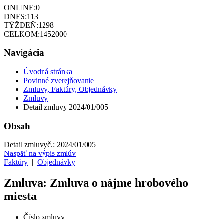
ONLINE:
0
DNES:
113
TÝŽDEŇ:
1298
CELKOM:
1452000
Navigácia
Úvodná stránka
Povinné zverejňovanie
Zmluvy, Faktúry, Objednávky
Zmluvy
Detail zmluvy 2024/01/005
Obsah
Detail zmluvy
č.:
2024/01/005
Naspäť na výpis zmlúv
Faktúry
|
Objednávky
Zmluva: Zmluva o nájme hrobového
miesta
Číslo zmluvy