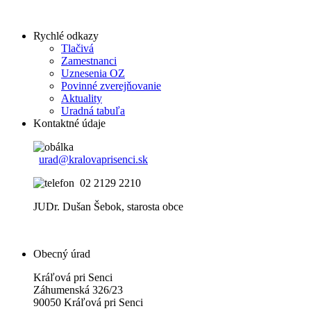
Rychlé odkazy
Tlačivá
Zamestnanci
Uznesenia OZ
Povinné zverejňovanie
Aktuality
Uradná tabuľa
Kontaktné údaje
urad@kralovaprisenci.sk
02 2129 2210
JUDr. Dušan Šebok, starosta obce
Obecný úrad
Kráľová pri Senci
Záhumenská 326/23
90050 Kráľová pri Senci