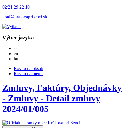
02/21 29 22 10
urad@kralovaprisenci.sk
Výber jazyka
Slovensky
sk
English
en
Magyar
hu
Rovno na obsah
Rovno na menu
Zmluvy, Faktúry, Objednávky
- Zmluvy - Detail zmluvy
2024/01/005