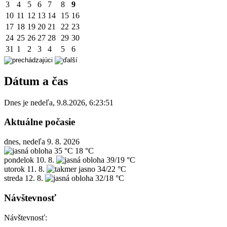
3
4
5
6
7
8
9
10
11
12
13
14
15
16
17
18
19
20
21
22
23
24
25
26
27
28
29
30
31
1
2
3
4
5
6
Dátum a čas
Dnes je
nedeľa
,
9.8.2026
,
6:23:51
Aktuálne počasie
dnes, nedeľa 9. 8. 2026
35 °C
18 °C
pondelok
10. 8.
39/19 °C
utorok
11. 8.
34/22 °C
streda
12. 8.
32/18 °C
Návštevnosť
Návštevnosť: