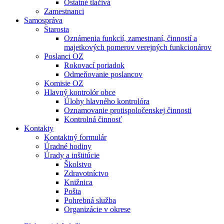
Ostatné tlačivá
Zamestnanci
Samospráva
Starosta
Oznámenia funkcií, zamestnaní, činností a
majetkových pomerov verejných funkcionárov
Poslanci OZ
Rokovací poriadok
Odmeňovanie poslancov
Komisie OZ
Hlavný kontrolór obce
Úlohy hlavného kontrolóra
Oznamovanie protispoločenskej činnosti
Kontrolná činnosť
Kontakty
Kontaktný formulár
Úradné hodiny
Úrady a inštitúcie
Školstvo
Zdravotníctvo
Knižnica
Pošta
Pohrebná služba
Organizácie v okrese