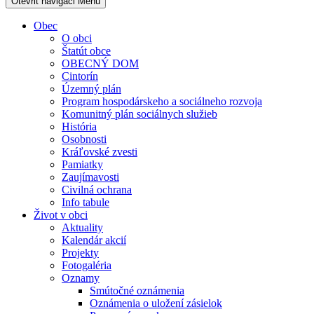
Otevřit navigaci
Menu
Obec
O obci
Štatút obce
OBECNÝ DOM
Cintorín
Územný plán
Program hospodárskeho a sociálneho rozvoja
Komunitný plán sociálnych služieb
História
Osobnosti
Kráľovské zvesti
Pamiatky
Zaujímavosti
Civilná ochrana
Info tabule
Život v obci
Aktuality
Kalendár akcií
Projekty
Fotogaléria
Oznamy
Smútočné oznámenia
Oznámenia o uložení zásielok