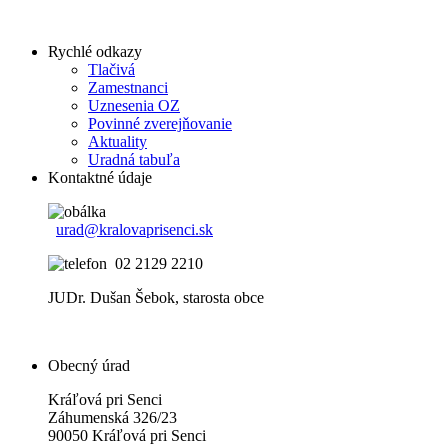
Rychlé odkazy
Tlačivá
Zamestnanci
Uznesenia OZ
Povinné zverejňovanie
Aktuality
Uradná tabuľa
Kontaktné údaje
urad@kralovaprisenci.sk
02 2129 2210
JUDr. Dušan Šebok, starosta obce
Obecný úrad
Kráľová pri Senci
Záhumenská 326/23
90050 Kráľová pri Senci