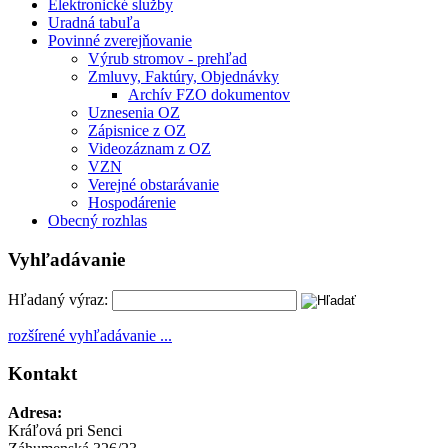
Elektronické služby
Uradná tabuľa
Povinné zverejňovanie
Výrub stromov - prehľad
Zmluvy, Faktúry, Objednávky
Archív FZO dokumentov
Uznesenia OZ
Zápisnice z OZ
Videozáznam z OZ
VZN
Verejné obstarávanie
Hospodárenie
Obecný rozhlas
Vyhľadávanie
Hľadaný výraz:
rozšírené vyhľadávanie ...
Kontakt
Adresa:
Kráľová pri Senci