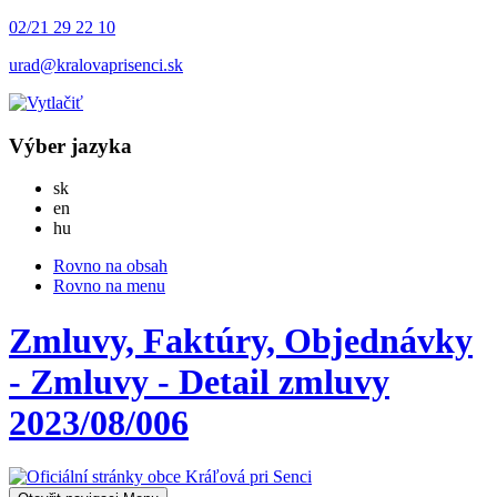
02/21 29 22 10
urad@kralovaprisenci.sk
Výber jazyka
Slovensky
sk
English
en
Magyar
hu
Rovno na obsah
Rovno na menu
Zmluvy, Faktúry, Objednávky
- Zmluvy - Detail zmluvy
2023/08/006