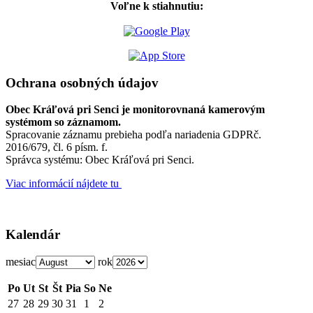
Voľne k stiahnutiu:
Ochrana osobných údajov
Obec Kráľová pri Senci je monitorovnaná kamerovým
systémom so záznamom.
Spracovanie záznamu prebieha podľa nariadenia GDPRč.
2016/679, čl. 6 písm. f.
Správca systému: Obec Kráľová pri Senci.
Viac informácií nájdete tu
Kalendár
mesiac
rok
Po
Ut
St
Št
Pia
So
Ne
27
28
29
30
31
1
2