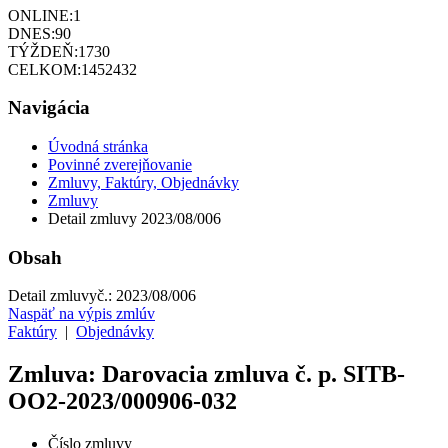
ONLINE:
1
DNES:
90
TÝŽDEŇ:
1730
CELKOM:
1452432
Navigácia
Úvodná stránka
Povinné zverejňovanie
Zmluvy, Faktúry, Objednávky
Zmluvy
Detail zmluvy 2023/08/006
Obsah
Detail zmluvy
č.:
2023/08/006
Naspäť na výpis zmlúv
Faktúry
|
Objednávky
Zmluva: Darovacia zmluva č. p. SITB-
OO2-2023/000906-032
Číslo zmluvy