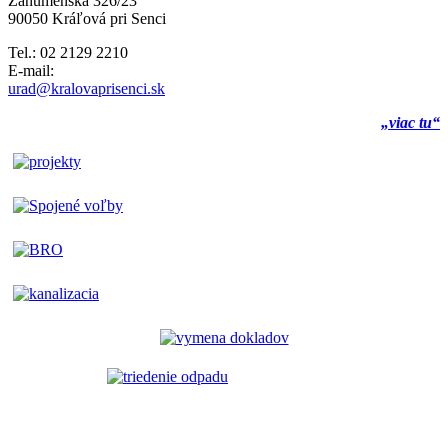
Záhumenská 326/23
90050 Kráľová pri Senci
Tel.: 02 2129 2210
E-mail:
urad@kralovaprisenci.sk
„viac tu“