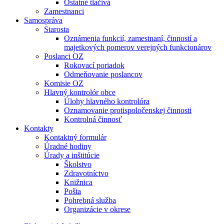
Ostatné tlačivá
Zamestnanci
Samospráva
Starosta
Oznámenia funkcií, zamestnaní, činností a
majetkových pomerov verejných funkcionárov
Poslanci OZ
Rokovací poriadok
Odmeňovanie poslancov
Komisie OZ
Hlavný kontrolór obce
Úlohy hlavného kontrolóra
Oznamovanie protispoločenskej činnosti
Kontrolná činnosť
Kontakty
Kontaktný formulár
Úradné hodiny
Úrady a inštitúcie
Školstvo
Zdravotníctvo
Knižnica
Pošta
Pohrebná služba
Organizácie v okrese