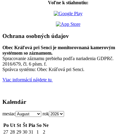
Voľne k stiahnutiu:
Ochrana osobných údajov
Obec Kráľová pri Senci je monitorovnaná kamerovým
systémom so záznamom.
Spracovanie záznamu prebieha podľa nariadenia GDPRč.
2016/679, čl. 6 písm. f.
Správca systému: Obec Kráľová pri Senci.
Viac informácií nájdete tu
Kalendár
mesiac
rok
Po
Ut
St
Št
Pia
So
Ne
27
28
29
30
31
1
2