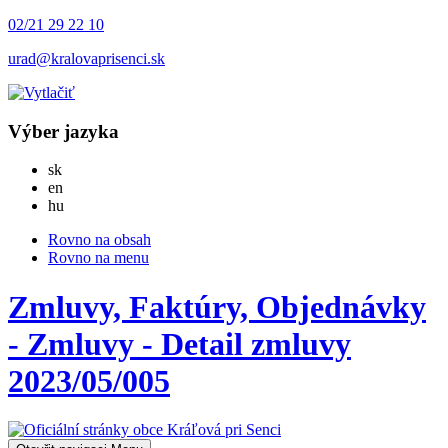
02/21 29 22 10
urad@kralovaprisenci.sk
Výber jazyka
Slovensky
sk
English
en
Magyar
hu
Rovno na obsah
Rovno na menu
Zmluvy, Faktúry, Objednávky
- Zmluvy - Detail zmluvy
2023/05/005