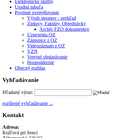
Elektronické služby
Uradná tabuľa
Povinné zverejňovanie
Výrub stromov - prehľad
Zmluvy, Faktúry, Objednávky
Archív FZO dokumentov
Uznesenia OZ
Zápisnice z OZ
Videozáznam z OZ
VZN
Verejné obstarávanie
Hospodárenie
Obecný rozhlas
Vyhľadávanie
Hľadaný výraz:
rozšírené vyhľadávanie ...
Kontakt
Adresa:
Kráľová pri Senci