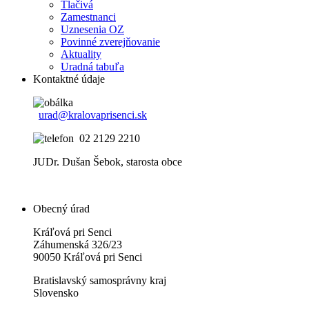
Tlačivá
Zamestnanci
Uznesenia OZ
Povinné zverejňovanie
Aktuality
Uradná tabuľa
Kontaktné údaje
urad@kralovaprisenci.sk
02 2129 2210
JUDr. Dušan Šebok, starosta obce
Obecný úrad
Kráľová pri Senci
Záhumenská 326/23
90050 Kráľová pri Senci
Bratislavský samosprávny kraj
Slovensko