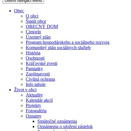
Otevřit navigaci
Menu
Obec
O obci
Štatút obce
OBECNÝ DOM
Cintorín
Územný plán
Program hospodárskeho a sociálneho rozvoja
Komunitný plán sociálnych služieb
História
Osobnosti
Kráľovské zvesti
Pamiatky
Zaujímavosti
Civilná ochrana
Info tabule
Život v obci
Aktuality
Kalendár akcií
Projekty
Fotogaléria
Oznamy
Smútočné oznámenia
Oznámenia o uložení zásielok