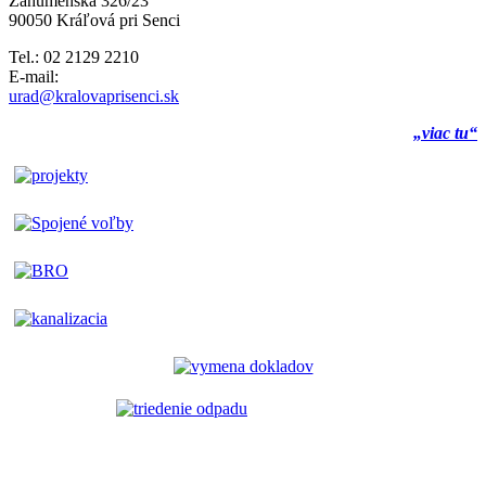
Záhumenská 326/23
90050 Kráľová pri Senci
Tel.: 02 2129 2210
E-mail:
urad@kralovaprisenci.sk
„viac tu“