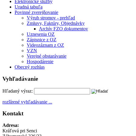
Elektronické služby
Uradná tabuľa
Povinné zverejňovanie
Výrub stromov - prehľad
Zmluvy, Faktúry, Objednávky
Archív FZO dokumentov
Uznesenia OZ
Zápisnice z OZ
Videozáznam z OZ
VZN
Verejné obstarávanie
Hospodárenie
Obecný rozhlas
Vyhľadávanie
Hľadaný výraz:
rozšírené vyhľadávanie ...
Kontakt
Adresa:
Kráľová pri Senci