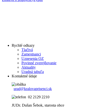
Rychlé odkazy
Tlačivá
Zamestnanci
Uznesenia OZ
Povinné zverejňovanie
Aktuality
Uradná tabuľa
Kontaktné údaje
urad@kralovaprisenci.sk
02 2129 2210
JUDr. Dušan Šebok, starosta obce