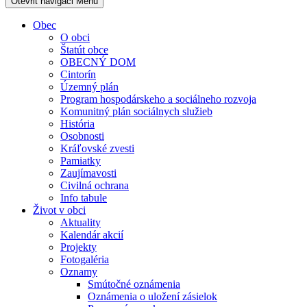
Otevřit navigaci
Menu
Obec
O obci
Štatút obce
OBECNÝ DOM
Cintorín
Územný plán
Program hospodárskeho a sociálneho rozvoja
Komunitný plán sociálnych služieb
História
Osobnosti
Kráľovské zvesti
Pamiatky
Zaujímavosti
Civilná ochrana
Info tabule
Život v obci
Aktuality
Kalendár akcií
Projekty
Fotogaléria
Oznamy
Smútočné oznámenia
Oznámenia o uložení zásielok