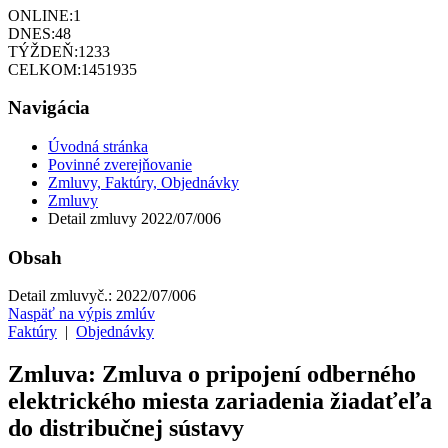
ONLINE:
1
DNES:
48
TÝŽDEŇ:
1233
CELKOM:
1451935
Navigácia
Úvodná stránka
Povinné zverejňovanie
Zmluvy, Faktúry, Objednávky
Zmluvy
Detail zmluvy 2022/07/006
Obsah
Detail zmluvy
č.:
2022/07/006
Naspäť na výpis zmlúv
Faktúry
|
Objednávky
Zmluva: Zmluva o pripojení odberného
elektrického miesta zariadenia žiadaťeľa
do distribučnej sústavy