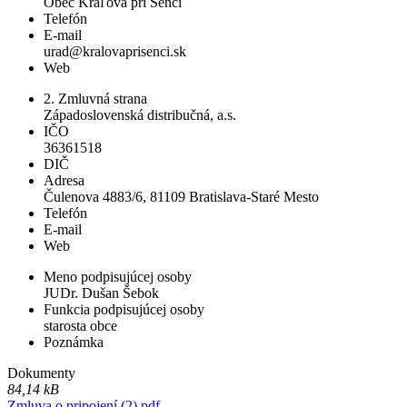
Obec Kráľová pri Senci
Telefón
E-mail
urad@kralovaprisenci.sk
Web
2. Zmluvná strana
Západoslovenská distribučná, a.s.
IČO
36361518
DIČ
Adresa
Čulenova 4883/6, 81109 Bratislava-Staré Mesto
Telefón
E-mail
Web
Meno podpisujúcej osoby
JUDr. Dušan Šebok
Funkcia podpisujúcej osoby
starosta obce
Poznámka
Dokumenty
84,14 kB
Zmluva o pripojení (2).pdf