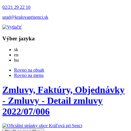
02/21 29 22 10
urad@kralovaprisenci.sk
Výber jazyka
Slovensky
sk
English
en
Magyar
hu
Rovno na obsah
Rovno na menu
Zmluvy, Faktúry, Objednávky
- Zmluvy - Detail zmluvy
2022/07/006