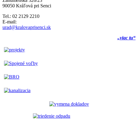
Záhumenská 326/23
90050 Kráľová pri Senci
Tel.: 02 2129 2210
E-mail:
urad@kralovaprisenci.sk
„viac tu“