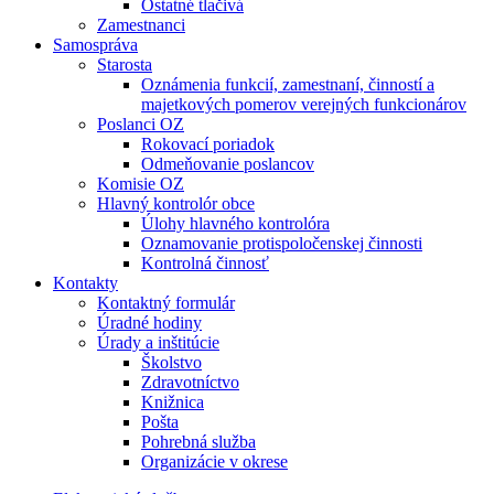
Ostatné tlačivá
Zamestnanci
Samospráva
Starosta
Oznámenia funkcií, zamestnaní, činností a
majetkových pomerov verejných funkcionárov
Poslanci OZ
Rokovací poriadok
Odmeňovanie poslancov
Komisie OZ
Hlavný kontrolór obce
Úlohy hlavného kontrolóra
Oznamovanie protispoločenskej činnosti
Kontrolná činnosť
Kontakty
Kontaktný formulár
Úradné hodiny
Úrady a inštitúcie
Školstvo
Zdravotníctvo
Knižnica
Pošta
Pohrebná služba
Organizácie v okrese