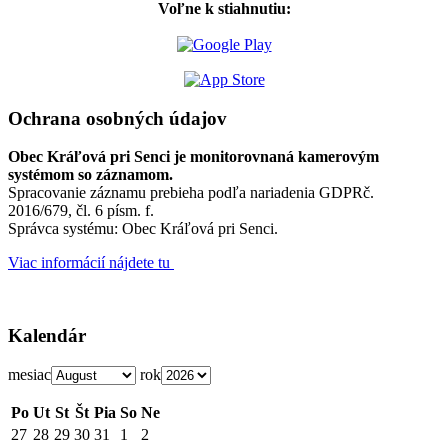
Voľne k stiahnutiu:
Ochrana osobných údajov
Obec Kráľová pri Senci je monitorovnaná kamerovým
systémom so záznamom.
Spracovanie záznamu prebieha podľa nariadenia GDPRč.
2016/679, čl. 6 písm. f.
Správca systému: Obec Kráľová pri Senci.
Viac informácií nájdete tu
Kalendár
mesiac
rok
Po
Ut
St
Št
Pia
So
Ne
27
28
29
30
31
1
2