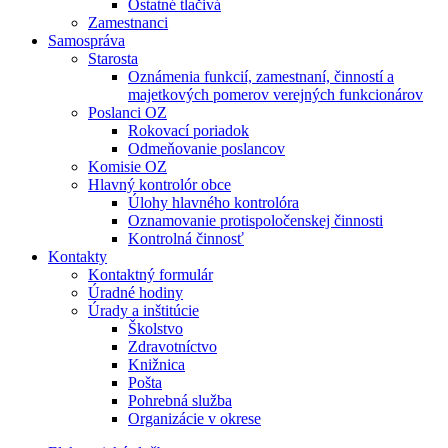
Ostatné tlačivá
Zamestnanci
Samospráva
Starosta
Oznámenia funkcií, zamestnaní, činností a
majetkových pomerov verejných funkcionárov
Poslanci OZ
Rokovací poriadok
Odmeňovanie poslancov
Komisie OZ
Hlavný kontrolór obce
Úlohy hlavného kontrolóra
Oznamovanie protispoločenskej činnosti
Kontrolná činnosť
Kontakty
Kontaktný formulár
Úradné hodiny
Úrady a inštitúcie
Školstvo
Zdravotníctvo
Knižnica
Pošta
Pohrebná služba
Organizácie v okrese