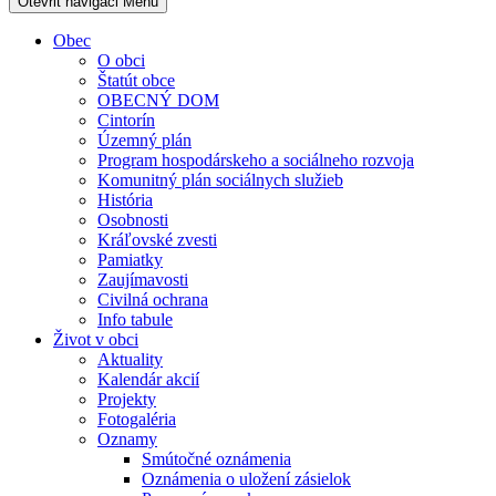
Otevřit navigaci
Menu
Obec
O obci
Štatút obce
OBECNÝ DOM
Cintorín
Územný plán
Program hospodárskeho a sociálneho rozvoja
Komunitný plán sociálnych služieb
História
Osobnosti
Kráľovské zvesti
Pamiatky
Zaujímavosti
Civilná ochrana
Info tabule
Život v obci
Aktuality
Kalendár akcií
Projekty
Fotogaléria
Oznamy
Smútočné oznámenia
Oznámenia o uložení zásielok