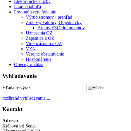
Elektronické služby
Uradná tabuľa
Povinné zverejňovanie
Výrub stromov - prehľad
Zmluvy, Faktúry, Objednávky
Archív FZO dokumentov
Uznesenia OZ
Zápisnice z OZ
Videozáznam z OZ
VZN
Verejné obstarávanie
Hospodárenie
Obecný rozhlas
Vyhľadávanie
Hľadaný výraz:
rozšírené vyhľadávanie ...
Kontakt
Adresa:
Kráľová pri Senci