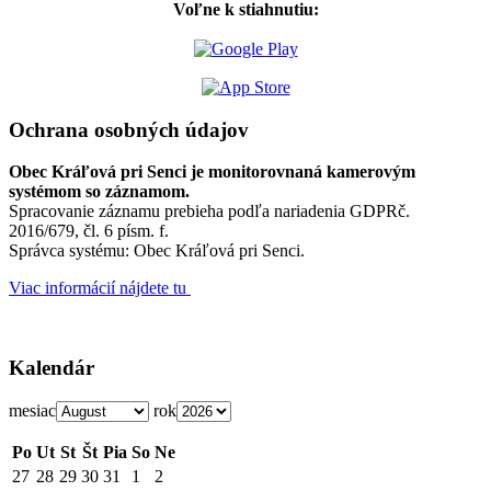
Voľne k stiahnutiu:
Ochrana osobných údajov
Obec Kráľová pri Senci je monitorovnaná kamerovým
systémom so záznamom.
Spracovanie záznamu prebieha podľa nariadenia GDPRč.
2016/679, čl. 6 písm. f.
Správca systému: Obec Kráľová pri Senci.
Viac informácií nájdete tu
Kalendár
mesiac
rok
Po
Ut
St
Št
Pia
So
Ne
27
28
29
30
31
1
2