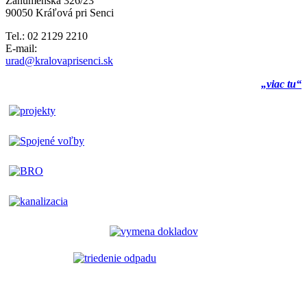
Záhumenská 326/23
90050 Kráľová pri Senci
Tel.: 02 2129 2210
E-mail:
urad@kralovaprisenci.sk
„viac tu“