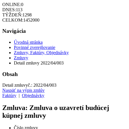
ONLINE:
0
DNES:
113
TÝŽDEŇ:
1298
CELKOM:
1452000
Navigácia
Úvodná stránka
Povinné zverejňovanie
Zmluvy, Faktúry, Objednávky
Zmluvy
Detail zmluvy 2022/04/003
Obsah
Detail zmluvy
č.:
2022/04/003
Naspäť na výpis zmlúv
Faktúry
|
Objednávky
Zmluva: Zmluva o uzavretí budúcej
kúpnej zmluvy
Číslo zmluvy