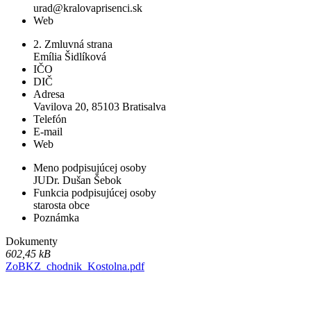
urad@kralovaprisenci.sk
Web
2. Zmluvná strana
Emília Šidlíková
IČO
DIČ
Adresa
Vavilova 20, 85103 Bratisalva
Telefón
E-mail
Web
Meno podpisujúcej osoby
JUDr. Dušan Šebok
Funkcia podpisujúcej osoby
starosta obce
Poznámka
Dokumenty
602,45 kB
ZoBKZ_chodnik_Kostolna.pdf