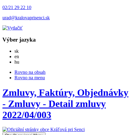
02/21 29 22 10
urad@kralovaprisenci.sk
Výber jazyka
Slovensky
sk
English
en
Magyar
hu
Rovno na obsah
Rovno na menu
Zmluvy, Faktúry, Objednávky
- Zmluvy - Detail zmluvy
2022/04/003