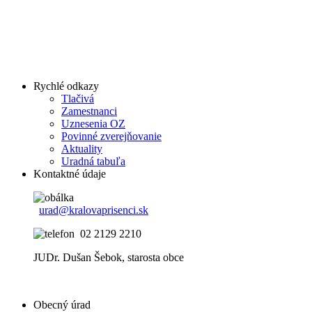
Rychlé odkazy
Tlačivá
Zamestnanci
Uznesenia OZ
Povinné zverejňovanie
Aktuality
Uradná tabuľa
Kontaktné údaje
urad@kralovaprisenci.sk
02 2129 2210
JUDr. Dušan Šebok, starosta obce
Obecný úrad