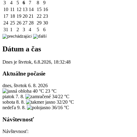
3
4
5
6
7
8
9
10
11
12
13
14
15
16
17
18
19
20
21
22
23
24
25
26
27
28
29
30
31
1
2
3
4
5
6
Dátum a čas
Dnes je
štvrtok
,
6.8.2026
,
18:32:48
Aktuálne počasie
dnes, štvrtok 6. 8. 2026
40 °C
23 °C
piatok
7. 8.
34/22 °C
sobota
8. 8.
32/20 °C
nedeľa
9. 8.
36/16 °C
Návštevnosť
Návštevnosť: