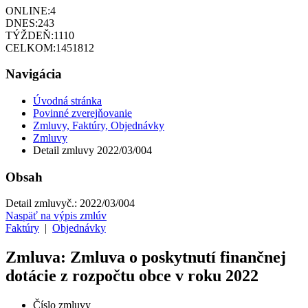
ONLINE:
4
DNES:
243
TÝŽDEŇ:
1110
CELKOM:
1451812
Navigácia
Úvodná stránka
Povinné zverejňovanie
Zmluvy, Faktúry, Objednávky
Zmluvy
Detail zmluvy 2022/03/004
Obsah
Detail zmluvy
č.:
2022/03/004
Naspäť na výpis zmlúv
Faktúry
|
Objednávky
Zmluva: Zmluva o poskytnutí finančnej
dotácie z rozpočtu obce v roku 2022
Číslo zmluvy