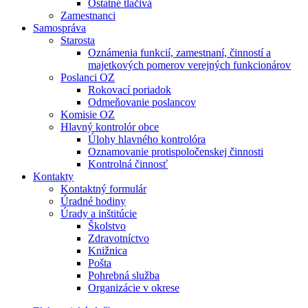
Ostatné tlačivá
Zamestnanci
Samospráva
Starosta
Oznámenia funkcií, zamestnaní, činností a
majetkových pomerov verejných funkcionárov
Poslanci OZ
Rokovací poriadok
Odmeňovanie poslancov
Komisie OZ
Hlavný kontrolór obce
Úlohy hlavného kontrolóra
Oznamovanie protispoločenskej činnosti
Kontrolná činnosť
Kontakty
Kontaktný formulár
Úradné hodiny
Úrady a inštitúcie
Školstvo
Zdravotníctvo
Knižnica
Pošta
Pohrebná služba
Organizácie v okrese