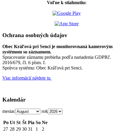
Voľne k stiahnutiu:
Ochrana osobných údajov
Obec Kráľová pri Senci je monitorovnaná kamerovým
systémom so záznamom.
Spracovanie záznamu prebieha podľa nariadenia GDPRč.
2016/679, čl. 6 písm. f.
Správca systému: Obec Kráľová pri Senci.
Viac informácií nájdete tu
Kalendár
mesiac
rok
Po
Ut
St
Št
Pia
So
Ne
27
28
29
30
31
1
2