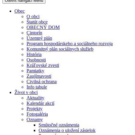
Otevřit navigaci
Menu
Obec
O obci
Štatút obce
OBECNÝ DOM
Cintorín
Územný plán
Program hospodárskeho a sociálneho rozvoja
Komunitný plán sociálnych služieb
História
Osobnosti
Kráľovské zvesti
Pamiatky
Zaujímavosti
Civilná ochrana
Info tabule
Život v obci
Aktuality
Kalendár akcií
Projekty
Fotogaléria
Oznamy
Smútočné oznámenia
Oznámenia o uložení zásielok