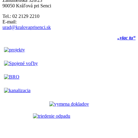
Záhumenská 326/23
90050 Kráľová pri Senci
Tel.: 02 2129 2210
E-mail:
urad@kralovaprisenci.sk
„viac tu“