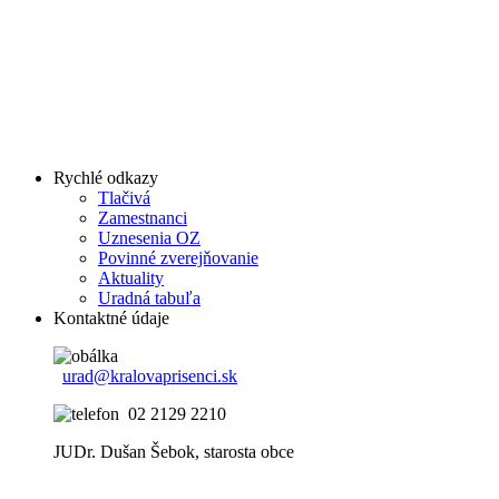
Rychlé odkazy
Tlačivá
Zamestnanci
Uznesenia OZ
Povinné zverejňovanie
Aktuality
Uradná tabuľa
Kontaktné údaje
urad@kralovaprisenci.sk
02 2129 2210
JUDr. Dušan Šebok, starosta obce