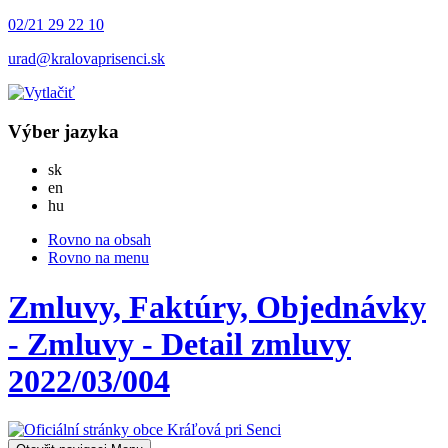
02/21 29 22 10
urad@kralovaprisenci.sk
Výber jazyka
Slovensky
sk
English
en
Magyar
hu
Rovno na obsah
Rovno na menu
Zmluvy, Faktúry, Objednávky
- Zmluvy - Detail zmluvy
2022/03/004