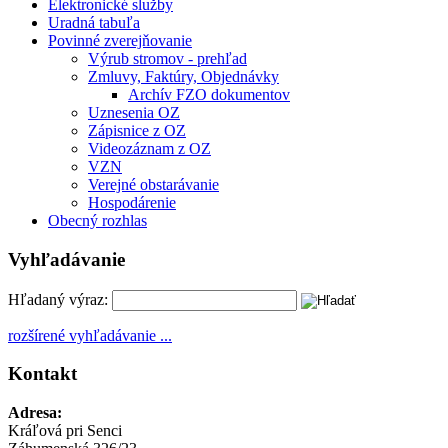
Elektronické služby
Uradná tabuľa
Povinné zverejňovanie
Výrub stromov - prehľad
Zmluvy, Faktúry, Objednávky
Archív FZO dokumentov
Uznesenia OZ
Zápisnice z OZ
Videozáznam z OZ
VZN
Verejné obstarávanie
Hospodárenie
Obecný rozhlas
Vyhľadávanie
Hľadaný výraz:
rozšírené vyhľadávanie ...
Kontakt
Adresa:
Kráľová pri Senci