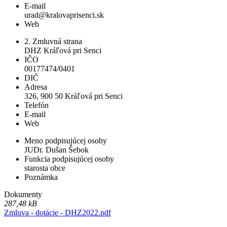
E-mail
urad@kralovaprisenci.sk
Web
2. Zmluvná strana
DHZ Kráľová pri Senci
IČO
00177474/0401
DIČ
Adresa
326, 900 50 Kráľová pri Senci
Telefón
E-mail
Web
Meno podpisujúcej osoby
JUDr. Dušan Šebok
Funkcia podpisujúcej osoby
starosta obce
Poznámka
Dokumenty
287,48 kB
Zmluva - dotácie - DHZ2022.pdf