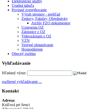
Elektronické služby
Uradná tabuľa
Povinné zverejňovanie
Výrub stromov - prehľad
Zmluvy, Faktúry, Objednávky
Archív FZO dokumentov
Uznesenia OZ
Zápisnice z OZ
Videozáznam z OZ
VZN
Verejné obstarávanie
Hospodárenie
Obecný rozhlas
Vyhľadávanie
Hľadaný výraz:
rozšírené vyhľadávanie ...
Kontakt
Adresa:
Kráľová pri Senci