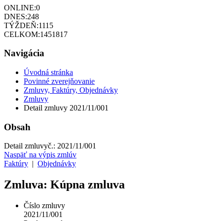
ONLINE:
0
DNES:
248
TÝŽDEŇ:
1115
CELKOM:
1451817
Navigácia
Úvodná stránka
Povinné zverejňovanie
Zmluvy, Faktúry, Objednávky
Zmluvy
Detail zmluvy 2021/11/001
Obsah
Detail zmluvy
č.:
2021/11/001
Naspäť na výpis zmlúv
Faktúry
|
Objednávky
Zmluva: Kúpna zmluva
Číslo zmluvy
2021/11/001