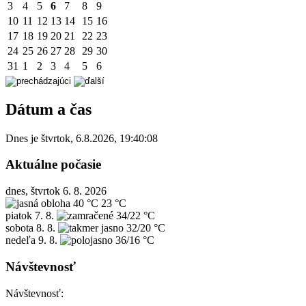
3
4
5
6
7
8
9
10
11
12
13
14
15
16
17
18
19
20
21
22
23
24
25
26
27
28
29
30
31
1
2
3
4
5
6
Dátum a čas
Dnes je
štvrtok
,
6.8.2026
,
19:40:08
Aktuálne počasie
dnes, štvrtok 6. 8. 2026
40 °C
23 °C
piatok
7. 8.
34/22 °C
sobota
8. 8.
32/20 °C
nedeľa
9. 8.
36/16 °C
Návštevnosť
Návštevnosť: