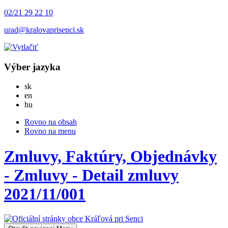
02/21 29 22 10
urad@kralovaprisenci.sk
Výber jazyka
Slovensky
sk
English
en
Magyar
hu
Rovno na obsah
Rovno na menu
Zmluvy, Faktúry, Objednávky
- Zmluvy - Detail zmluvy
2021/11/001