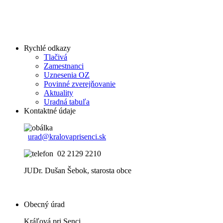
Rychlé odkazy
Tlačivá
Zamestnanci
Uznesenia OZ
Povinné zverejňovanie
Aktuality
Uradná tabuľa
Kontaktné údaje
urad@kralovaprisenci.sk
02 2129 2210
JUDr. Dušan Šebok, starosta obce
Obecný úrad
Kráľová pri Senci