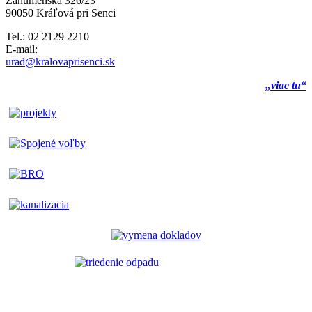
Záhumenská 326/23
90050 Kráľová pri Senci
Tel.: 02 2129 2210
E-mail:
urad@kralovaprisenci.sk
„viac tu“