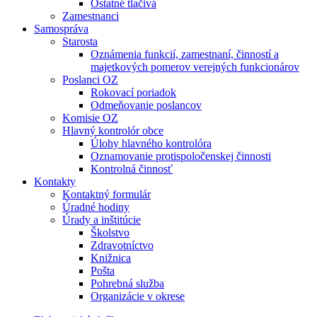
Ostatné tlačivá
Zamestnanci
Samospráva
Starosta
Oznámenia funkcií, zamestnaní, činností a
majetkových pomerov verejných funkcionárov
Poslanci OZ
Rokovací poriadok
Odmeňovanie poslancov
Komisie OZ
Hlavný kontrolór obce
Úlohy hlavného kontrolóra
Oznamovanie protispoločenskej činnosti
Kontrolná činnosť
Kontakty
Kontaktný formulár
Úradné hodiny
Úrady a inštitúcie
Školstvo
Zdravotníctvo
Knižnica
Pošta
Pohrebná služba
Organizácie v okrese