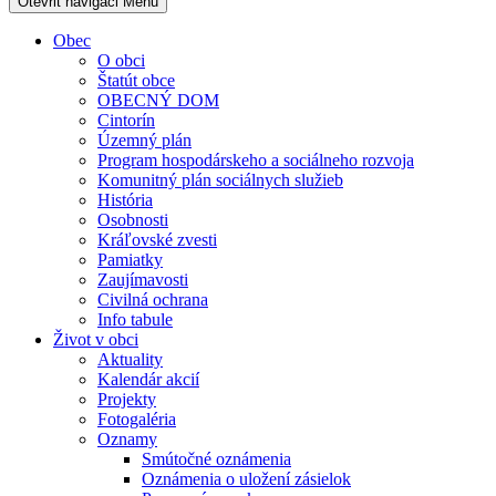
Otevřit navigaci
Menu
Obec
O obci
Štatút obce
OBECNÝ DOM
Cintorín
Územný plán
Program hospodárskeho a sociálneho rozvoja
Komunitný plán sociálnych služieb
História
Osobnosti
Kráľovské zvesti
Pamiatky
Zaujímavosti
Civilná ochrana
Info tabule
Život v obci
Aktuality
Kalendár akcií
Projekty
Fotogaléria
Oznamy
Smútočné oznámenia
Oznámenia o uložení zásielok