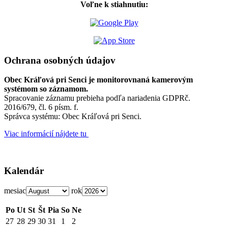
Voľne k stiahnutiu:
Ochrana osobných údajov
Obec Kráľová pri Senci je monitorovnaná kamerovým
systémom so záznamom.
Spracovanie záznamu prebieha podľa nariadenia GDPRč.
2016/679, čl. 6 písm. f.
Správca systému: Obec Kráľová pri Senci.
Viac informácií nájdete tu
Kalendár
mesiac
rok
Po
Ut
St
Št
Pia
So
Ne
27
28
29
30
31
1
2