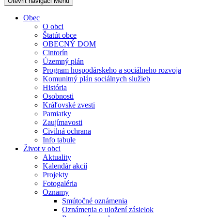
Otevřit navigaci
Menu
Obec
O obci
Štatút obce
OBECNÝ DOM
Cintorín
Územný plán
Program hospodárskeho a sociálneho rozvoja
Komunitný plán sociálnych služieb
História
Osobnosti
Kráľovské zvesti
Pamiatky
Zaujímavosti
Civilná ochrana
Info tabule
Život v obci
Aktuality
Kalendár akcií
Projekty
Fotogaléria
Oznamy
Smútočné oznámenia
Oznámenia o uložení zásielok