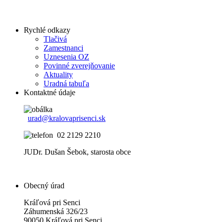
Rychlé odkazy
Tlačivá
Zamestnanci
Uznesenia OZ
Povinné zverejňovanie
Aktuality
Uradná tabuľa
Kontaktné údaje
urad@kralovaprisenci.sk
02 2129 2210
JUDr. Dušan Šebok, starosta obce
Obecný úrad
Kráľová pri Senci
Záhumenská 326/23
90050 Kráľová pri Senci