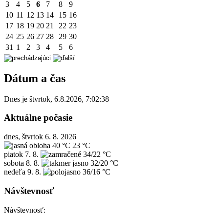
3
4
5
6
7
8
9
10
11
12
13
14
15
16
17
18
19
20
21
22
23
24
25
26
27
28
29
30
31
1
2
3
4
5
6
Dátum a čas
Dnes je
štvrtok
,
6.8.2026
,
7:02:38
Aktuálne počasie
dnes, štvrtok 6. 8. 2026
40 °C
23 °C
piatok
7. 8.
34/22 °C
sobota
8. 8.
32/20 °C
nedeľa
9. 8.
36/16 °C
Návštevnosť
Návštevnosť: