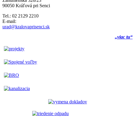
Záhumenská 326/23
90050 Kráľová pri Senci
Tel.: 02 2129 2210
E-mail:
urad@kralovaprisenci.sk
„viac tu“