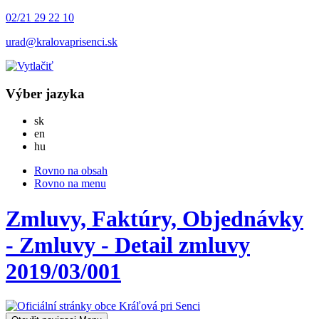
02/21 29 22 10
urad@kralovaprisenci.sk
Výber jazyka
Slovensky
sk
English
en
Magyar
hu
Rovno na obsah
Rovno na menu
Zmluvy, Faktúry, Objednávky
- Zmluvy - Detail zmluvy
2019/03/001