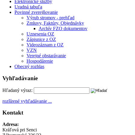
Elektronické služby
Uradná tabuľa
Povinné zverejňovanie
Výrub stromov - prehľad
Zmluvy, Faktúry, Objednávky
Archív FZO dokumentov
Uznesenia OZ
Zápisnice z OZ
Videozáznam z OZ
VZN
Verejné obstarávanie
Hospodárenie
Obecný rozhlas
Vyhľadávanie
Hľadaný výraz:
rozšírené vyhľadávanie ...
Kontakt
Adresa:
Kráľová pri Senci