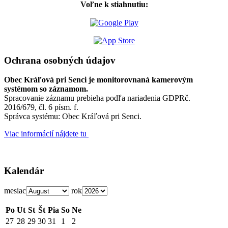
Voľne k stiahnutiu:
Ochrana osobných údajov
Obec Kráľová pri Senci je monitorovnaná kamerovým
systémom so záznamom.
Spracovanie záznamu prebieha podľa nariadenia GDPRč.
2016/679, čl. 6 písm. f.
Správca systému: Obec Kráľová pri Senci.
Viac informácií nájdete tu
Kalendár
mesiac
rok
Po
Ut
St
Št
Pia
So
Ne
27
28
29
30
31
1
2