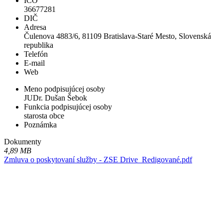
IČO
36677281
DIČ
Adresa
Čulenova 4883/6, 81109 Bratislava-Staré Mesto, Slovenská
republika
Telefón
E-mail
Web
Meno podpisujúcej osoby
JUDr. Dušan Šebok
Funkcia podpisujúcej osoby
starosta obce
Poznámka
Dokumenty
4,89 MB
Zmluva o poskytovaní služby - ZSE Drive_Redigované.pdf