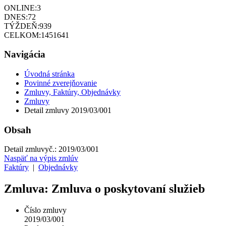
ONLINE:
3
DNES:
72
TÝŽDEŇ:
939
CELKOM:
1451641
Navigácia
Úvodná stránka
Povinné zverejňovanie
Zmluvy, Faktúry, Objednávky
Zmluvy
Detail zmluvy 2019/03/001
Obsah
Detail zmluvy
č.:
2019/03/001
Naspäť na výpis zmlúv
Faktúry
|
Objednávky
Zmluva: Zmluva o poskytovaní služieb
Číslo zmluvy
2019/03/001