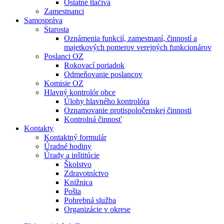
Ostatné tlačivá
Zamestnanci
Samospráva
Starosta
Oznámenia funkcií, zamestnaní, činností a
majetkových pomerov verejných funkcionárov
Poslanci OZ
Rokovací poriadok
Odmeňovanie poslancov
Komisie OZ
Hlavný kontrolór obce
Úlohy hlavného kontrolóra
Oznamovanie protispoločenskej činnosti
Kontrolná činnosť
Kontakty
Kontaktný formulár
Úradné hodiny
Úrady a inštitúcie
Školstvo
Zdravotníctvo
Knižnica
Pošta
Pohrebná služba
Organizácie v okrese