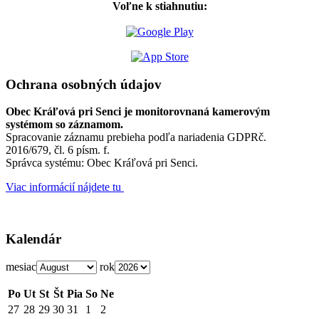
Voľne k stiahnutiu:
Ochrana osobných údajov
Obec Kráľová pri Senci je monitorovnaná kamerovým
systémom so záznamom.
Spracovanie záznamu prebieha podľa nariadenia GDPRč.
2016/679, čl. 6 písm. f.
Správca systému: Obec Kráľová pri Senci.
Viac informácií nájdete tu
Kalendár
mesiac
rok
Po
Ut
St
Št
Pia
So
Ne
27
28
29
30
31
1
2