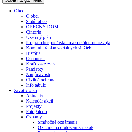
Otevřit navigaci
Menu
Obec
O obci
Štatút obce
OBECNÝ DOM
Cintorín
Územný plán
Program hospodárskeho a sociálneho rozvoja
Komunitný plán sociálnych služieb
História
Osobnosti
Kráľovské zvesti
Pamiatky
Zaujímavosti
Civilná ochrana
Info tabule
Život v obci
Aktuality
Kalendár akcií
Projekty
Fotogaléria
Oznamy
Smútočné oznámenia
Oznámenia o uložení zásielok