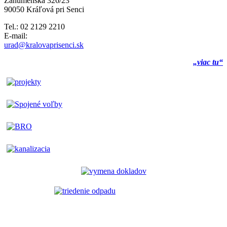
Záhumenská 326/23
90050 Kráľová pri Senci
Tel.: 02 2129 2210
E-mail:
urad@kralovaprisenci.sk
„viac tu“