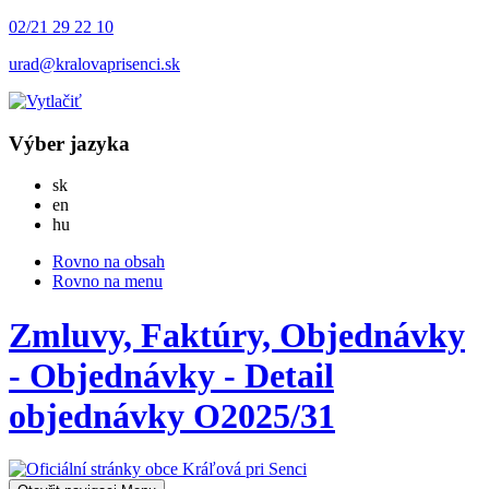
02/21 29 22 10
urad@kralovaprisenci.sk
Výber jazyka
Slovensky
sk
English
en
Magyar
hu
Rovno na obsah
Rovno na menu
Zmluvy, Faktúry, Objednávky
- Objednávky - Detail
objednávky O2025/31