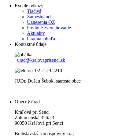
Rychlé odkazy
Tlačivá
Zamestnanci
Uznesenia OZ
Povinné zverejňovanie
Aktuality
Uradná tabuľa
Kontaktné údaje
urad@kralovaprisenci.sk
02 2129 2210
JUDr. Dušan Šebok, starosta obce
Obecný úrad
Kráľová pri Senci
Záhumenská 326/23
90050 Kráľová pri Senci
Bratislavský samosprávny kraj