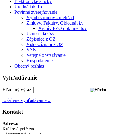
Elektronické služby
Uradná tabuľa
Povinné zverejňovanie
Výrub stromov - prehľad
Zmluvy, Faktúry, Objednávky
Archív FZO dokumentov
Uznesenia OZ
Zápisnice z OZ
Videozáznam z OZ
VZN
Verejné obstarávanie
Hospodárenie
Obecný rozhlas
Vyhľadávanie
Hľadaný výraz:
rozšírené vyhľadávanie ...
Kontakt
Adresa:
Kráľová pri Senci