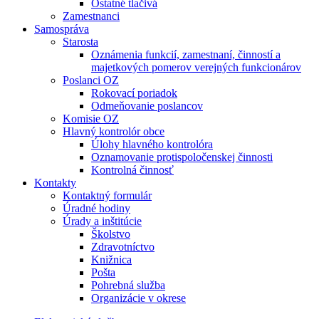
Ostatné tlačivá
Zamestnanci
Samospráva
Starosta
Oznámenia funkcií, zamestnaní, činností a
majetkových pomerov verejných funkcionárov
Poslanci OZ
Rokovací poriadok
Odmeňovanie poslancov
Komisie OZ
Hlavný kontrolór obce
Úlohy hlavného kontrolóra
Oznamovanie protispoločenskej činnosti
Kontrolná činnosť
Kontakty
Kontaktný formulár
Úradné hodiny
Úrady a inštitúcie
Školstvo
Zdravotníctvo
Knižnica
Pošta
Pohrebná služba
Organizácie v okrese