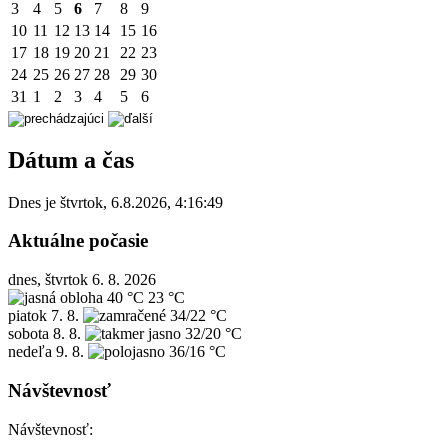
3
4
5
6
7
8
9
10
11
12
13
14
15
16
17
18
19
20
21
22
23
24
25
26
27
28
29
30
31
1
2
3
4
5
6
Dátum a čas
Dnes je
štvrtok
,
6.8.2026
,
4:16:49
Aktuálne počasie
dnes, štvrtok 6. 8. 2026
40 °C
23 °C
piatok
7. 8.
34/22 °C
sobota
8. 8.
32/20 °C
nedeľa
9. 8.
36/16 °C
Návštevnosť
Návštevnosť: