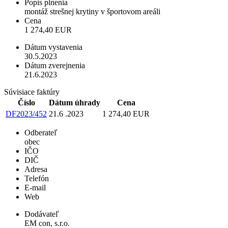
Popis plnenia
montáž strešnej krytiny v športovom areáli
Cena
1 274,40 EUR
Dátum vystavenia
30.5.2023
Dátum zverejnenia
21.6.2023
Súvisiace faktúry
Číslo
Dátum úhrady
Cena
DF2023/452
21.6 .2023
1 274,40 EUR
Odberateľ
obec
IČO
DIČ
Adresa
Telefón
E-mail
Web
Dodávateľ
EM con, s.r.o.