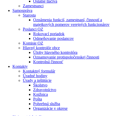
Ostatné tlačivá
Zamestnanci
Samospráva
Starosta
Oznámenia funkcií, zamestnaní, činností a
majetkových pomerov verejných funkcionárov
Poslanci OZ
Rokovací poriadok
Odmeňovanie poslancov
Komisie OZ
Hlavný kontrolór obce
Úlohy hlavného kontrolóra
Oznamovanie protispoločenskej činnosti
Kontrolná činnosť
Kontakty
Kontaktný formulár
Úradné hodiny
Úrady a inštitúcie
Školstvo
Zdravotníctvo
Knižnica
Pošta
Pohrebná služba
Organizácie v okrese