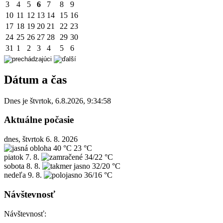
3
4
5
6
7
8
9
10
11
12
13
14
15
16
17
18
19
20
21
22
23
24
25
26
27
28
29
30
31
1
2
3
4
5
6
Dátum a čas
Dnes je
štvrtok
,
6.8.2026
,
9:34:58
Aktuálne počasie
dnes, štvrtok 6. 8. 2026
40 °C
23 °C
piatok
7. 8.
34/22 °C
sobota
8. 8.
32/20 °C
nedeľa
9. 8.
36/16 °C
Návštevnosť
Návštevnosť: