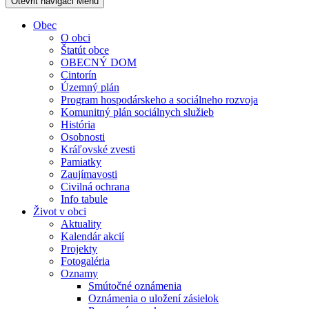
Otevřit navigaci
Menu
Obec
O obci
Štatút obce
OBECNÝ DOM
Cintorín
Územný plán
Program hospodárskeho a sociálneho rozvoja
Komunitný plán sociálnych služieb
História
Osobnosti
Kráľovské zvesti
Pamiatky
Zaujímavosti
Civilná ochrana
Info tabule
Život v obci
Aktuality
Kalendár akcií
Projekty
Fotogaléria
Oznamy
Smútočné oznámenia
Oznámenia o uložení zásielok