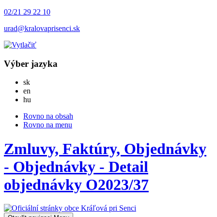
02/21 29 22 10
urad@kralovaprisenci.sk
Výber jazyka
Slovensky
sk
English
en
Magyar
hu
Rovno na obsah
Rovno na menu
Zmluvy, Faktúry, Objednávky
- Objednávky - Detail
objednávky O2023/37