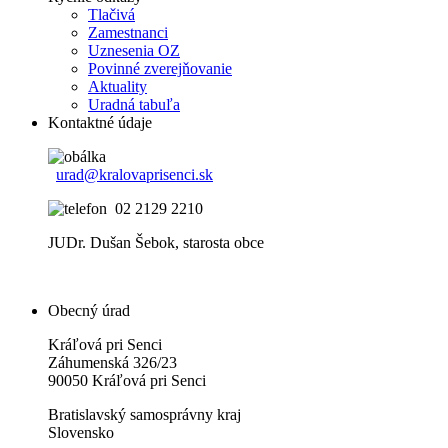
Tlačivá
Zamestnanci
Uznesenia OZ
Povinné zverejňovanie
Aktuality
Uradná tabuľa
Kontaktné údaje
urad@kralovaprisenci.sk
02 2129 2210
JUDr. Dušan Šebok, starosta obce
Obecný úrad
Kráľová pri Senci
Záhumenská 326/23
90050 Kráľová pri Senci
Bratislavský samosprávny kraj
Slovensko