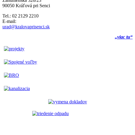
Záhumenská 326/23
90050 Kráľová pri Senci
Tel.: 02 2129 2210
E-mail:
urad@kralovaprisenci.sk
„viac tu“