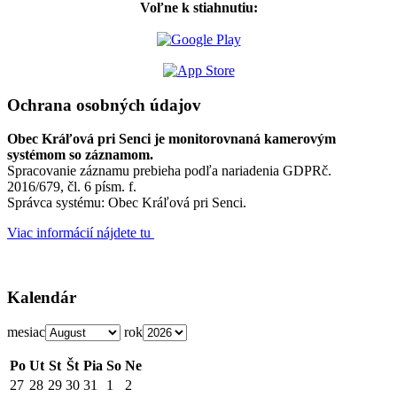
Voľne k stiahnutiu:
Ochrana osobných údajov
Obec Kráľová pri Senci je monitorovnaná kamerovým
systémom so záznamom.
Spracovanie záznamu prebieha podľa nariadenia GDPRč.
2016/679, čl. 6 písm. f.
Správca systému: Obec Kráľová pri Senci.
Viac informácií nájdete tu
Kalendár
mesiac
rok
Po
Ut
St
Št
Pia
So
Ne
27
28
29
30
31
1
2