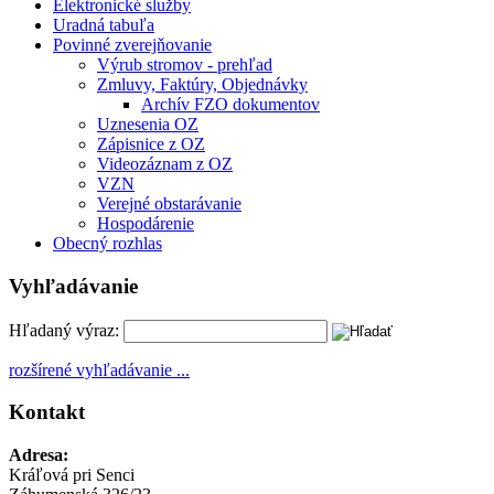
Elektronické služby
Uradná tabuľa
Povinné zverejňovanie
Výrub stromov - prehľad
Zmluvy, Faktúry, Objednávky
Archív FZO dokumentov
Uznesenia OZ
Zápisnice z OZ
Videozáznam z OZ
VZN
Verejné obstarávanie
Hospodárenie
Obecný rozhlas
Vyhľadávanie
Hľadaný výraz:
rozšírené vyhľadávanie ...
Kontakt
Adresa:
Kráľová pri Senci