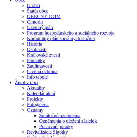
O obci
Štatút obce
OBECNÝ DOM
Cintorín
Územný plán
Program hospodárskeho a sociálneho rozvoja
Komunitný plán sociálnych služieb
História
Osobnosti
Kráľovské zvesti
Pamiatky
Zaujímavosti
Civilná ochrana
Info tabule
Život v obci
Aktuality
Kalendár akcií
Projekty
Fotogaléria
Oznamy
Smútočné oznámenia
Oznámenia o uložení zásielok
Pracovné ponuky
Revitalizácia Sigotky