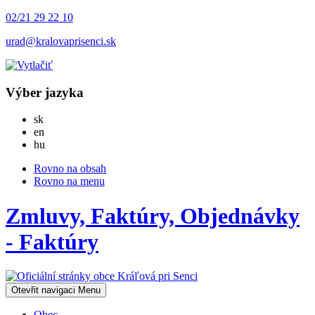
02/21 29 22 10
urad@kralovaprisenci.sk
Výber jazyka
Slovensky
sk
English
en
Magyar
hu
Rovno na obsah
Rovno na menu
Zmluvy, Faktúry, Objednávky
- Faktúry
Otevřit navigaci
Menu
Obec