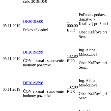
číslo 2019/10/0
Poľnohospodárske
družstvo v
1
DF2019/600
Kráľovej pri Senci
05.11.2019
000,00
Príves nákladný
EUR
Obec Kráľová pri
Senci
Ing. Alena
DF2019/599
Mikócziová
132,80
05.11.2019
ČOV a kanal - stanovenie
EUR
Obec Kráľová pri
hodnoty pozemku
Senci
Ing. Alena
DF2019/598
Mikócziová
132,80
05.11.2019
ČOV a kanal - stanovenie
EUR
Obec Kráľová pri
hodnoty pozemku
Senci