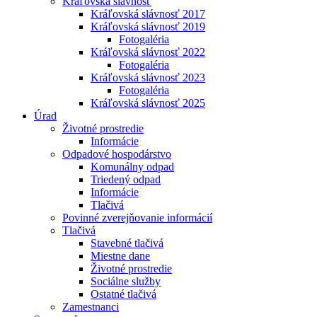
Kráľovská slávnosť
Kráľovská slávnosť 2017
Kráľovská slávnosť 2019
Fotogaléria
Kráľovská slávnosť 2022
Fotogaléria
Kráľovská slávnosť 2023
Fotogaléria
Kráľovská slávnosť 2025
Úrad
Životné prostredie
Informácie
Odpadové hospodárstvo
Komunálny odpad
Triedený odpad
Informácie
Tlačivá
Povinné zverejňovanie informácií
Tlačivá
Stavebné tlačivá
Miestne dane
Životné prostredie
Sociálne služby
Ostatné tlačivá
Zamestnanci