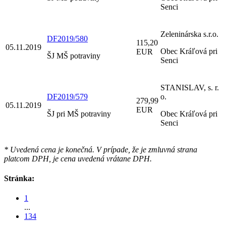
Senci
Zeleninárska s.r.o.
DF2019/580
115,20
05.11.2019
Obec Kráľová pri
EUR
ŠJ MŠ potraviny
Senci
STANISLAV, s. r.
DF2019/579
o.
279,99
05.11.2019
EUR
ŠJ pri MŠ potraviny
Obec Kráľová pri
Senci
* Uvedená cena je konečná. V prípade, že je zmluvná strana
platcom DPH, je cena uvedená vrátane DPH.
Stránka:
1
...
134
...