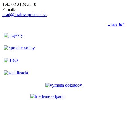
Tel.: 02 2129 2210
E-mail:
urad@kralovaprisenci.sk
„viac tu“