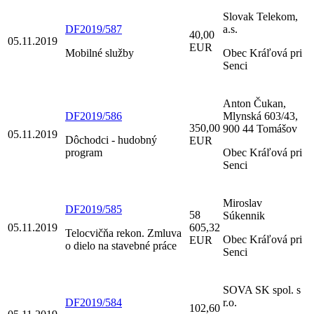
Slovak Telekom,
DF2019/587
a.s.
40,00
05.11.2019
EUR
Mobilné služby
Obec Kráľová pri
Senci
Anton Čukan,
DF2019/586
Mlynská 603/43,
350,00
900 44 Tomášov
05.11.2019
Dôchodci - hudobný
EUR
program
Obec Kráľová pri
Senci
Miroslav
DF2019/585
58
Súkennik
05.11.2019
605,32
Telocvičňa rekon. Zmluva
Obec Kráľová pri
EUR
o dielo na stavebné práce
Senci
SOVA SK spol. s
DF2019/584
r.o.
102,60