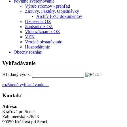
Povinné zverejňovanie
Výrub stromov - prehľad
Zmluvy, Faktúry, Objednávky
Archív FZO dokumentov
Uznesenia OZ
Zápisnice z OZ
Videozáznam z OZ
VZN
Verejné obstarávanie
Hospodárenie
Obecný rozhlas
Vyhľadávanie
Hľadaný výraz:
rozšírené vyhľadávanie ...
Kontakt
Adresa:
Kráľová pri Senci
Záhumenská 326/23
90050 Kráľová pri Senci