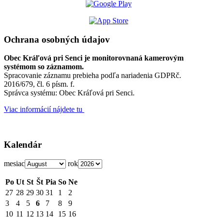
Ochrana osobných údajov
Obec Kráľová pri Senci je monitorovnaná kamerovým
systémom so záznamom.
Spracovanie záznamu prebieha podľa nariadenia GDPRč.
2016/679, čl. 6 písm. f.
Správca systému: Obec Kráľová pri Senci.
Viac informácií nájdete tu
Kalendár
mesiac
rok
Po
Ut
St
Št
Pia
So
Ne
27
28
29
30
31
1
2
3
4
5
6
7
8
9
10
11
12
13
14
15
16