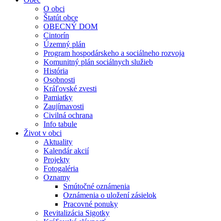
O obci
Štatút obce
OBECNÝ DOM
Cintorín
Územný plán
Program hospodárskeho a sociálneho rozvoja
Komunitný plán sociálnych služieb
História
Osobnosti
Kráľovské zvesti
Pamiatky
Zaujímavosti
Civilná ochrana
Info tabule
Život v obci
Aktuality
Kalendár akcií
Projekty
Fotogaléria
Oznamy
Smútočné oznámenia
Oznámenia o uložení zásielok
Pracovné ponuky
Revitalizácia Sigotky