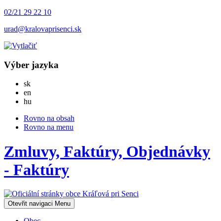
02/21 29 22 10
urad@kralovaprisenci.sk
Výber jazyka
Slovensky
sk
English
en
Magyar
hu
Rovno na obsah
Rovno na menu
Zmluvy, Faktúry, Objednávky
- Faktúry
Otevřit navigaci
Menu
Obec