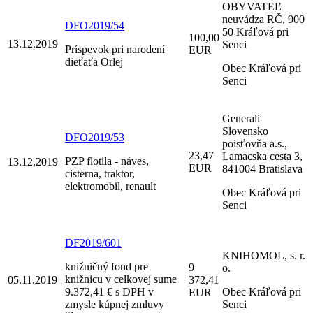
OBYVATEĽ
neuvádza RČ, 900
DFO2019/54
50 Kráľová pri
100,00
13.12.2019
Senci
Príspevok pri narodení
EUR
dieťaťa Orlej
Obec Kráľová pri
Senci
Generali
Slovensko
DFO2019/53
poisťovňa a.s.,
23,47
Lamacska cesta 3,
PZP flotila - náves,
13.12.2019
EUR
841004 Bratislava
cisterna, traktor,
elektromobil, renault
Obec Kráľová pri
Senci
DF2019/601
KNIHOMOL, s. r.
knižničný fond pre
9
o.
knižnicu v celkovej sume
05.11.2019
372,41
9.372,41 € s DPH v
Obec Kráľová pri
EUR
zmysle kúpnej zmluvy
Senci