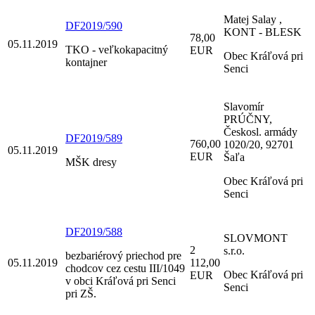
Matej Salay ,
DF2019/590
KONT - BLESK
78,00
05.11.2019
TKO - veľkokapacitný
EUR
Obec Kráľová pri
kontajner
Senci
Slavomír
PRÚČNY,
Českosl. armády
DF2019/589
760,00
1020/20, 92701
05.11.2019
EUR
Šaľa
MŠK dresy
Obec Kráľová pri
Senci
DF2019/588
SLOVMONT
2
s.r.o.
bezbariérový priechod pre
05.11.2019
112,00
chodcov cez cestu III/1049
Obec Kráľová pri
EUR
v obci Kráľová pri Senci
Senci
pri ZŠ.