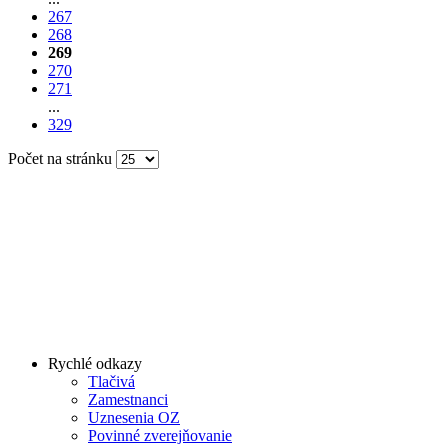
267
268
269
270
271
...
329
Počet na stránku
Rychlé odkazy
Tlačivá
Zamestnanci
Uznesenia OZ
Povinné zverejňovanie