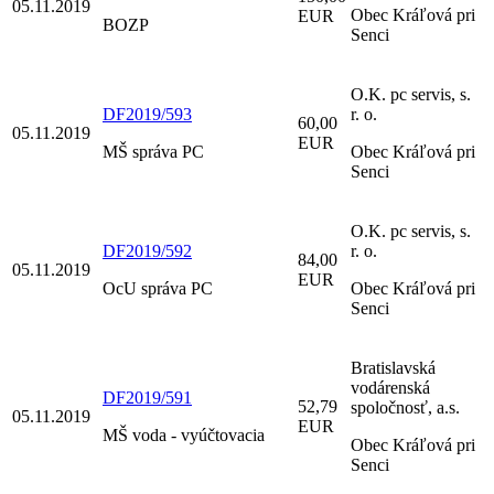
05.11.2019
Obec Kráľová pri
EUR
BOZP
Senci
O.K. pc servis, s.
DF2019/593
r. o.
60,00
05.11.2019
EUR
MŠ správa PC
Obec Kráľová pri
Senci
O.K. pc servis, s.
DF2019/592
r. o.
84,00
05.11.2019
EUR
OcU správa PC
Obec Kráľová pri
Senci
Bratislavská
vodárenská
DF2019/591
52,79
spoločnosť, a.s.
05.11.2019
EUR
MŠ voda - vyúčtovacia
Obec Kráľová pri
Senci