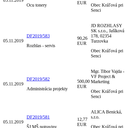
05.11.2019
EUR
Ocu tonery
Obec Kráľová pri
Senci
JD ROZHLASY
SK s.r.o., Jašíková
DF2019/583
178, 02354
90,26
05.11.2019
Turzovka
EUR
Rozhlas - servis
Obec Kráľová pri
Senci
Mgr. Tibor Vajda -
VF Project &
DF2019/582
500,00
Marketing
05.11.2019
EUR
Administrácia projekty
Obec Kráľová pri
Senci
ALICA Benická,
DF2019/581
s.r.o.
12,77
05.11.2019
EUR
ŠJ MŠ potraviny
Obec Kráľová pri