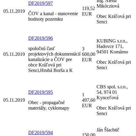
Ing. Alena
DF2019/597
Mikócziová
119,52
05.11.2019
ČOV a kanal - stanovenie
EUR
Obec Kráľová pri
hodnoty pozemku
Senci
DF2019/596
KUBING s.r.o.,
Hadovce 171,
spoločnú časť
3
94501 Komárno
projektových dokumentácií
05.11.2019
600,00
kanalizácie a ČOV pre
EUR
Obec Kráľová pri
obce Kráľová pri
Senci
Senci,Hrubá Borša a K
CBS spol. s.r.o.,
DF2019/595
54, 974 01
1
Kynceľová
05.11.2019
497,60
Obec - propagačné
EUR
materiály, cyklomapy
Obec Kráľová pri
Senci
Ján Šlachtič
DF2019/594
150,00