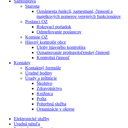
Samospráva
Starosta
Oznámenia funkcií, zamestnaní, činností a
majetkových pomerov verejných funkcionárov
Poslanci OZ
Rokovací poriadok
Odmeňovanie poslancov
Komisie OZ
Hlavný kontrolór obce
Úlohy hlavného kontrolóra
Oznamovanie protispoločenskej činnosti
Kontrolná činnosť
Kontakty
Kontaktný formulár
Úradné hodiny
Úrady a inštitúcie
Školstvo
Zdravotníctvo
Knižnica
Pošta
Pohrebná služba
Organizácie v okrese
Elektronické služby
Uradná tabuľa