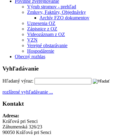
Povinné zverejňovanie
Výrub stromov - prehľad
Zmluvy, Faktúry, Objednávky
Archív FZO dokumentov
Uznesenia OZ
Zápisnice z OZ
Videozáznam z OZ
VZN
Verejné obstarávanie
Hospodárenie
Obecný rozhlas
Vyhľadávanie
Hľadaný výraz:
rozšírené vyhľadávanie ...
Kontakt
Adresa:
Kráľová pri Senci
Záhumenská 326/23
90050 Kráľová pri Senci