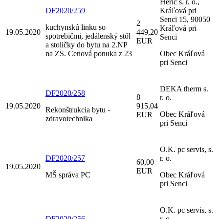
Herič s. r. o.,
DF2020/259
Kráľová pri
Senci 15, 90050
2
kuchynskú linku so
Kráľová pri
19.05.2020
449,20
spotrebičmi, jedálenský stôl
Senci
EUR
a stoličky do bytu na 2.NP
na ZS. Cenová ponuka z 23
Obec Kráľová
pri Senci
DEKA therm s.
DF2020/258
8
r. o.
19.05.2020
915,04
Rekonštrukcia bytu -
Obec Kráľová
EUR
zdravotechnika
pri Senci
O.K. pc servis, s.
DF2020/257
r. o.
60,00
19.05.2020
EUR
MŠ správa PC
Obec Kráľová
pri Senci
O.K. pc servis, s.
DF2020/256
r. o.