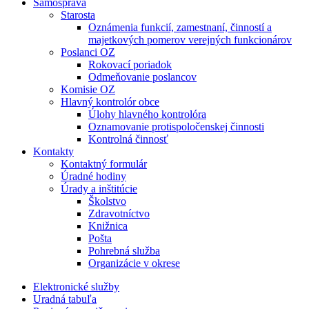
Samospráva
Starosta
Oznámenia funkcií, zamestnaní, činností a
majetkových pomerov verejných funkcionárov
Poslanci OZ
Rokovací poriadok
Odmeňovanie poslancov
Komisie OZ
Hlavný kontrolór obce
Úlohy hlavného kontrolóra
Oznamovanie protispoločenskej činnosti
Kontrolná činnosť
Kontakty
Kontaktný formulár
Úradné hodiny
Úrady a inštitúcie
Školstvo
Zdravotníctvo
Knižnica
Pošta
Pohrebná služba
Organizácie v okrese
Elektronické služby
Uradná tabuľa