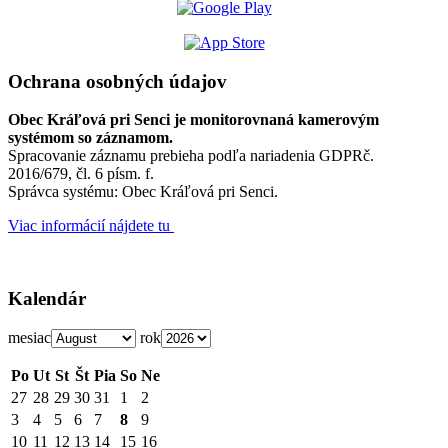
Ochrana osobných údajov
Obec Kráľová pri Senci je monitorovnaná kamerovým
systémom so záznamom.
Spracovanie záznamu prebieha podľa nariadenia GDPRč.
2016/679, čl. 6 písm. f.
Správca systému: Obec Kráľová pri Senci.
Viac informácií nájdete tu
Kalendár
mesiac
rok
Po
Ut
St
Št
Pia
So
Ne
27
28
29
30
31
1
2
3
4
5
6
7
8
9
10
11
12
13
14
15
16