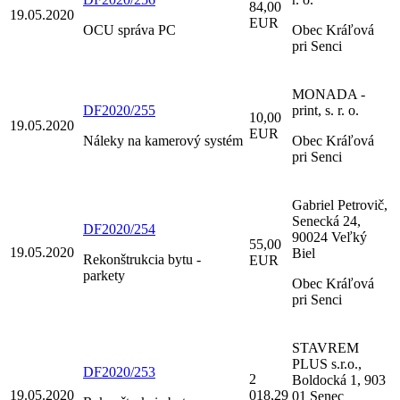
84,00
19.05.2020
EUR
OCU správa PC
Obec Kráľová
pri Senci
MONADA -
DF2020/255
print, s. r. o.
10,00
19.05.2020
EUR
Náleky na kamerový systém
Obec Kráľová
pri Senci
Gabriel Petrovič,
Senecká 24,
DF2020/254
90024 Veľký
55,00
19.05.2020
Biel
Rekonštrukcia bytu -
EUR
parkety
Obec Kráľová
pri Senci
STAVREM
PLUS s.r.o.,
DF2020/253
2
Boldocká 1, 903
19.05.2020
018,29
01 Senec