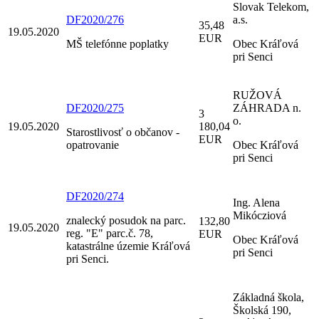
Slovak Telekom,
DF2020/276
a.s.
35,48
19.05.2020
EUR
MŠ telefónne poplatky
Obec Kráľová
pri Senci
RUŽOVÁ
DF2020/275
ZÁHRADA n.
3
o.
19.05.2020
180,04
Starostlivosť o občanov -
EUR
opatrovanie
Obec Kráľová
pri Senci
DF2020/274
Ing. Alena
Mikócziová
znalecký posudok na parc.
132,80
19.05.2020
reg. "E" parc.č. 78,
EUR
Obec Kráľová
katastrálne územie Kráľová
pri Senci
pri Senci.
Základná škola,
Školská 190,