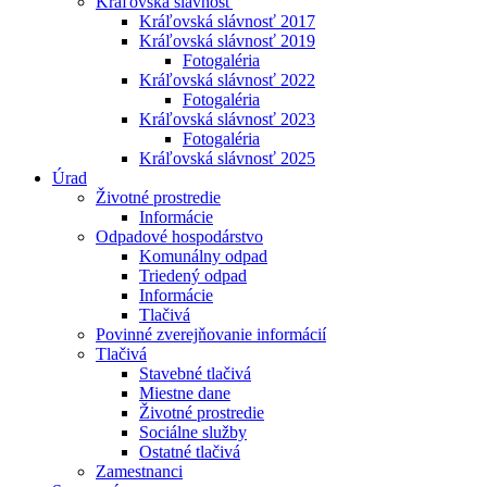
Kráľovská slávnosť
Kráľovská slávnosť 2017
Kráľovská slávnosť 2019
Fotogaléria
Kráľovská slávnosť 2022
Fotogaléria
Kráľovská slávnosť 2023
Fotogaléria
Kráľovská slávnosť 2025
Úrad
Životné prostredie
Informácie
Odpadové hospodárstvo
Komunálny odpad
Triedený odpad
Informácie
Tlačivá
Povinné zverejňovanie informácií
Tlačivá
Stavebné tlačivá
Miestne dane
Životné prostredie
Sociálne služby
Ostatné tlačivá
Zamestnanci