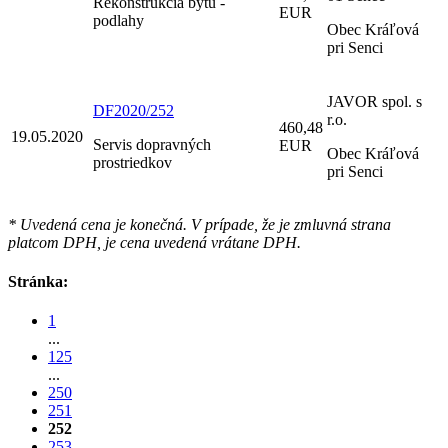
Rekonštrukcia bytu -
EUR
podlahy
Obec Kráľová
pri Senci
JAVOR spol. s
DF2020/252
r.o.
460,48
19.05.2020
Servis dopravných
EUR
Obec Kráľová
prostriedkov
pri Senci
* Uvedená cena je konečná. V prípade, že je zmluvná strana
platcom DPH, je cena uvedená vrátane DPH.
Stránka:
1
...
125
...
250
251
252
253