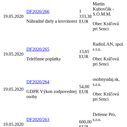
Martin
Kubovčák -
1
DF2020/266
S.O.M.M.
19.05.2020
333,38
Náhradné diely a krovinorez
EUR
Obec Kráľová
pri Senci
RadioLAN, spol.
DF2020/265
s r.o.
13,65
19.05.2020
EUR
Telefónne poplatky
Obec Kráľová
pri Senci
osobnyudaj.sk,
DF2020/264
s.r.o.
54,00
19.05.2020
GDPR Výkon zodpovednej
EUR
Obec Kráľová
osoby
pri Senci
Defense Pro,
DF2020/263
s.r.o.
600,00
19.05.2020
EUR