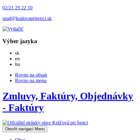
02/21 29 22 10
urad@kralovaprisenci.sk
Výber jazyka
Slovensky
sk
English
en
Magyar
hu
Rovno na obsah
Rovno na menu
Zmluvy, Faktúry, Objednávky
- Faktúry
Otevřit navigaci
Menu
Obec