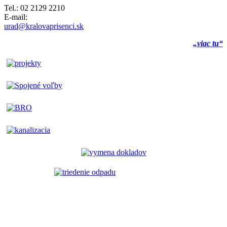
Tel.: 02 2129 2210
E-mail:
urad@kralovaprisenci.sk
„viac tu“