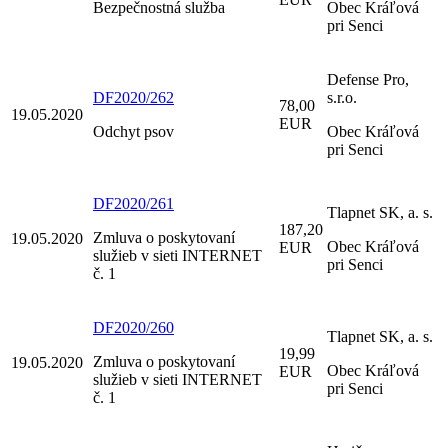
Bezpečnostná služba
Obec Kráľová
pri Senci
Defense Pro,
DF2020/262
s.r.o.
78,00
19.05.2020
EUR
Odchyt psov
Obec Kráľová
pri Senci
DF2020/261
Tlapnet SK, a. s.
187,20
Zmluva o poskytovaní
19.05.2020
Obec Kráľová
EUR
služieb v sieti INTERNET
pri Senci
č. 1
DF2020/260
Tlapnet SK, a. s.
19,99
Zmluva o poskytovaní
19.05.2020
Obec Kráľová
EUR
služieb v sieti INTERNET
pri Senci
č. 1