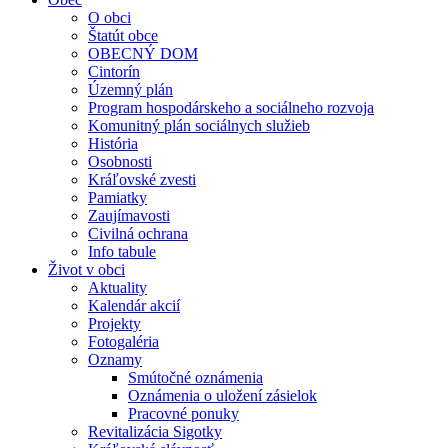
O obci
Štatút obce
OBECNÝ DOM
Cintorín
Územný plán
Program hospodárskeho a sociálneho rozvoja
Komunitný plán sociálnych služieb
História
Osobnosti
Kráľovské zvesti
Pamiatky
Zaujímavosti
Civilná ochrana
Info tabule
Život v obci
Aktuality
Kalendár akcií
Projekty
Fotogaléria
Oznamy
Smútočné oznámenia
Oznámenia o uložení zásielok
Pracovné ponuky
Revitalizácia Sigotky