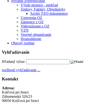
Povinné zverejňovanie
Výrub stromov - prehľad
Zmluvy, Faktúry, Objednávky
Archív FZO dokumentov
Uznesenia OZ
Zápisnice z OZ
Videozáznam z OZ
VZN
Verejné obstarávanie
Hospodárenie
Obecný rozhlas
Vyhľadávanie
Hľadaný výraz:
rozšírené vyhľadávanie ...
Kontakt
Adresa:
Kráľová pri Senci
Záhumenská 326/23
90050 Kráľová pri Senci