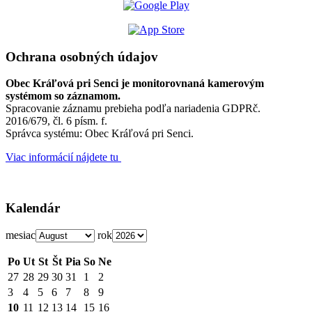
Ochrana osobných údajov
Obec Kráľová pri Senci je monitorovnaná kamerovým
systémom so záznamom.
Spracovanie záznamu prebieha podľa nariadenia GDPRč.
2016/679, čl. 6 písm. f.
Správca systému: Obec Kráľová pri Senci.
Viac informácií nájdete tu
Kalendár
mesiac
rok
Po
Ut
St
Št
Pia
So
Ne
27
28
29
30
31
1
2
3
4
5
6
7
8
9
10
11
12
13
14
15
16