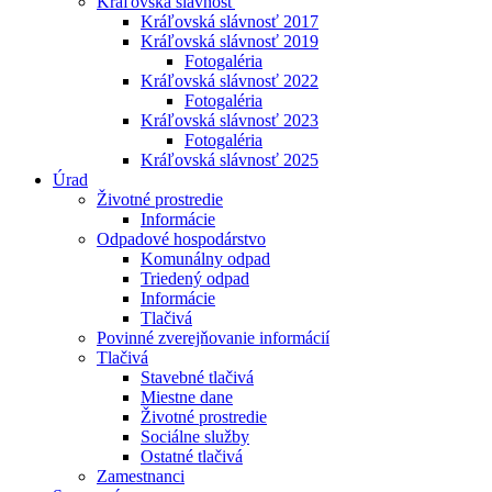
Kráľovská slávnosť
Kráľovská slávnosť 2017
Kráľovská slávnosť 2019
Fotogaléria
Kráľovská slávnosť 2022
Fotogaléria
Kráľovská slávnosť 2023
Fotogaléria
Kráľovská slávnosť 2025
Úrad
Životné prostredie
Informácie
Odpadové hospodárstvo
Komunálny odpad
Triedený odpad
Informácie
Tlačivá
Povinné zverejňovanie informácií
Tlačivá
Stavebné tlačivá
Miestne dane
Životné prostredie
Sociálne služby
Ostatné tlačivá
Zamestnanci