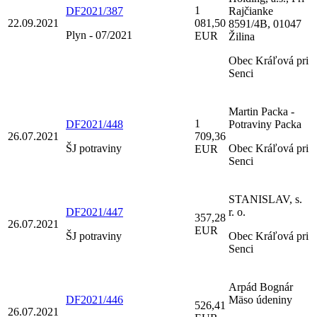
1
DF2021/387
Rajčianke
22.09.2021
081,50
8591/4B, 01047
Plyn - 07/2021
EUR
Žilina
Obec Kráľová pri
Senci
Martin Packa -
1
DF2021/448
Potraviny Packa
26.07.2021
709,36
ŠJ potraviny
Obec Kráľová pri
EUR
Senci
STANISLAV, s.
DF2021/447
r. o.
357,28
26.07.2021
EUR
ŠJ potraviny
Obec Kráľová pri
Senci
Arpád Bognár
DF2021/446
Mäso údeniny
526,41
26.07.2021