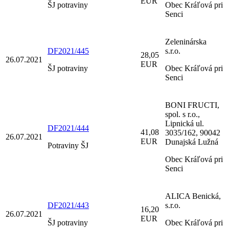
EUR
ŠJ potraviny
Obec Kráľová pri
Senci
Zeleninárska
DF2021/445
s.r.o.
28,05
26.07.2021
EUR
ŠJ potraviny
Obec Kráľová pri
Senci
BONI FRUCTI,
spol. s r.o.,
Lipnická ul.
DF2021/444
41,08
3035/162, 90042
26.07.2021
EUR
Dunajská Lužná
Potraviny ŠJ
Obec Kráľová pri
Senci
ALICA Benická,
DF2021/443
s.r.o.
16,20
26.07.2021
EUR
ŠJ potraviny
Obec Kráľová pri