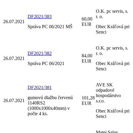
O.K. pc servis, s.
DF2021/383
r. o.
60,00
26.07.2021
EUR
Správa PC 06/2021 MŠ
Obec Kráľová pri
Senci
O.K. pc servis, s.
DF2021/382
r. o.
84,00
26.07.2021
EUR
Správa PC 06/2021
Obec Kráľová pri
Senci
AVE SK
DF2021/381
odpadové
hospodárstvo
gumovú dlažbu červenú
101,28
26.07.2021
s.r.o.
1140RS2
EUR
(1000x1000x40mm) v
Obec Kráľová pri
počte 4 ks.
Senci
Matej Salay ,