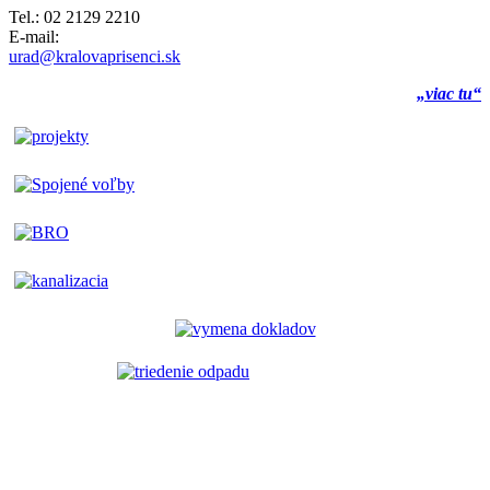
Tel.: 02 2129 2210
E-mail:
urad@kralovaprisenci.sk
„viac tu“