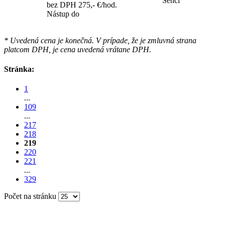
Senci
bez DPH 275,- €/hod.
Nástup do
* Uvedená cena je konečná. V prípade, že je zmluvná strana
platcom DPH, je cena uvedená vrátane DPH.
Stránka:
1
...
109
...
217
218
219
220
221
...
329
Počet na stránku