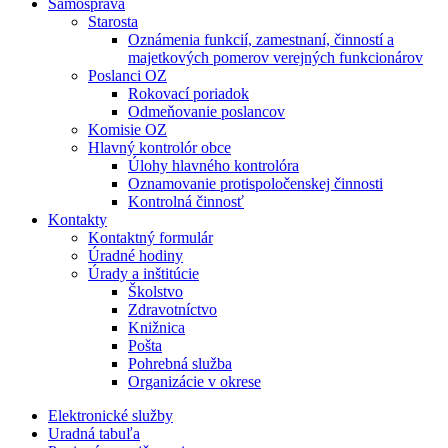
Samospráva
Starosta
Oznámenia funkcií, zamestnaní, činností a
majetkových pomerov verejných funkcionárov
Poslanci OZ
Rokovací poriadok
Odmeňovanie poslancov
Komisie OZ
Hlavný kontrolór obce
Úlohy hlavného kontrolóra
Oznamovanie protispoločenskej činnosti
Kontrolná činnosť
Kontakty
Kontaktný formulár
Úradné hodiny
Úrady a inštitúcie
Školstvo
Zdravotníctvo
Knižnica
Pošta
Pohrebná služba
Organizácie v okrese
Elektronické služby
Uradná tabuľa