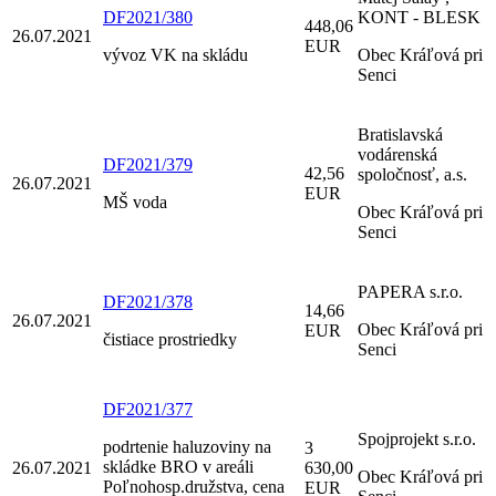
DF2021/380
KONT - BLESK
448,06
26.07.2021
EUR
vývoz VK na skládu
Obec Kráľová pri
Senci
Bratislavská
vodárenská
DF2021/379
42,56
spoločnosť, a.s.
26.07.2021
EUR
MŠ voda
Obec Kráľová pri
Senci
PAPERA s.r.o.
DF2021/378
14,66
26.07.2021
Obec Kráľová pri
EUR
čistiace prostriedky
Senci
DF2021/377
Spojprojekt s.r.o.
podrtenie haluzoviny na
3
skládke BRO v areáli
26.07.2021
630,00
Obec Kráľová pri
Poľnohosp.družstva, cena
EUR