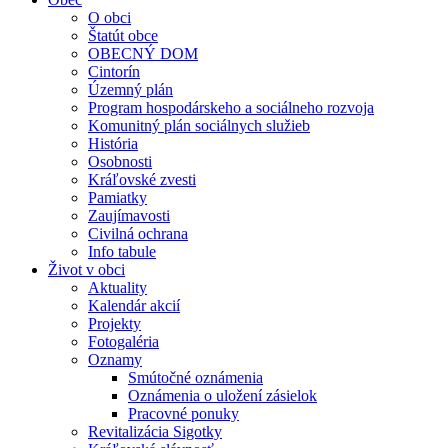
O obci
Štatút obce
OBECNÝ DOM
Cintorín
Územný plán
Program hospodárskeho a sociálneho rozvoja
Komunitný plán sociálnych služieb
História
Osobnosti
Kráľovské zvesti
Pamiatky
Zaujímavosti
Civilná ochrana
Info tabule
Život v obci
Aktuality
Kalendár akcií
Projekty
Fotogaléria
Oznamy
Smútočné oznámenia
Oznámenia o uložení zásielok
Pracovné ponuky
Revitalizácia Sigotky