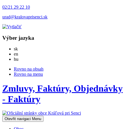
02/21 29 22 10
urad@kralovaprisenci.sk
Výber jazyka
Slovensky
sk
English
en
Magyar
hu
Rovno na obsah
Rovno na menu
Zmluvy, Faktúry, Objednávky
- Faktúry
Otevřit navigaci
Menu
Obec