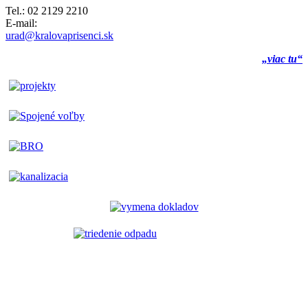
Tel.: 02 2129 2210
E-mail:
urad@kralovaprisenci.sk
„viac tu“