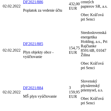
DF2021/886
cenných
432,00
02.02.2022
papierov SR, a.s.
EUR
Poplatok za vedenie účtu
Obec Kráľová
pri Senci
Stredoslovenská
energetika
Holding, a.s., Pri
DF2021/885
Rajčianke
154,75
02.02.2022
8591/4B, 01047
Plyn objekty obce -
EUR
Žilina
vyúčtovanie
Obec Kráľová
pri Senci
Slovenský
plynárenský
3
DF2021/884
priemysel, a.s.
02.02.2022
159,95
MŠ plyn vyúčtovanie
EUR
Obec Kráľová
pri Senci