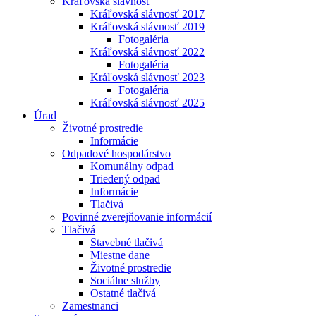
Kráľovská slávnosť
Kráľovská slávnosť 2017
Kráľovská slávnosť 2019
Fotogaléria
Kráľovská slávnosť 2022
Fotogaléria
Kráľovská slávnosť 2023
Fotogaléria
Kráľovská slávnosť 2025
Úrad
Životné prostredie
Informácie
Odpadové hospodárstvo
Komunálny odpad
Triedený odpad
Informácie
Tlačivá
Povinné zverejňovanie informácií
Tlačivá
Stavebné tlačivá
Miestne dane
Životné prostredie
Sociálne služby
Ostatné tlačivá
Zamestnanci