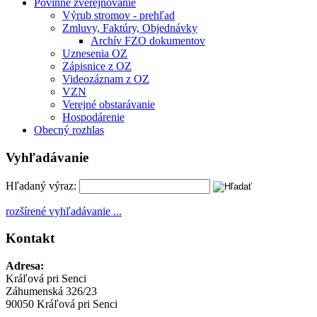
Povinné zverejňovanie
Výrub stromov - prehľad
Zmluvy, Faktúry, Objednávky
Archív FZO dokumentov
Uznesenia OZ
Zápisnice z OZ
Videozáznam z OZ
VZN
Verejné obstarávanie
Hospodárenie
Obecný rozhlas
Vyhľadávanie
Hľadaný výraz:
rozšírené vyhľadávanie ...
Kontakt
Adresa:
Kráľová pri Senci
Záhumenská 326/23
90050 Kráľová pri Senci