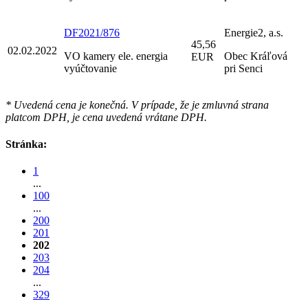
DF2021/876
Energie2, a.s.
45,56
02.02.2022
VO kamery ele. energia
Obec Kráľová
EUR
vyúčtovanie
pri Senci
* Uvedená cena je konečná. V prípade, že je zmluvná strana
platcom DPH, je cena uvedená vrátane DPH.
Stránka:
1
...
100
...
200
201
202
203
204
...
329