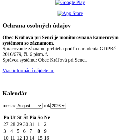
Ochrana osobných údajov
Obec Kráľová pri Senci je monitorovnaná kamerovým
systémom so záznamom.
Spracovanie záznamu prebieha podľa nariadenia GDPRč.
2016/679, čl. 6 písm. f.
Správca systému: Obec Kráľová pri Senci.
Viac informácií nájdete tu
Kalendár
mesiac
rok
Po
Ut
St
Št
Pia
So
Ne
27
28
29
30
31
1
2
3
4
5
6
7
8
9
10
11
12
13
14
15
16