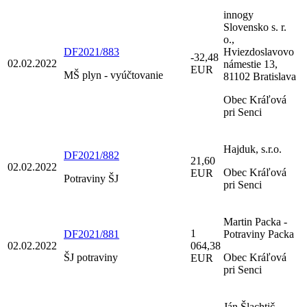
innogy
Slovensko s. r.
o.,
DF2021/883
Hviezdoslavovo
-32,48
02.02.2022
námestie 13,
EUR
MŠ plyn - vyúčtovanie
81102 Bratislava
Obec Kráľová
pri Senci
Hajduk, s.r.o.
DF2021/882
21,60
02.02.2022
Obec Kráľová
EUR
Potraviny ŠJ
pri Senci
Martin Packa -
1
DF2021/881
Potraviny Packa
02.02.2022
064,38
ŠJ potraviny
Obec Kráľová
EUR
pri Senci
Ján Šlachtič