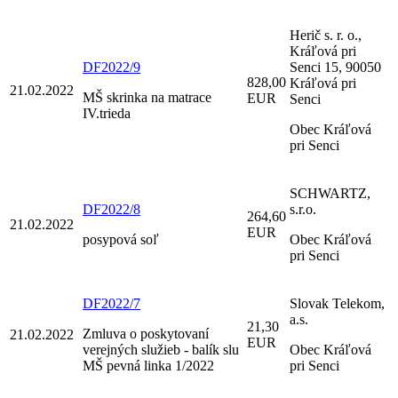
Herič s. r. o.,
Kráľová pri
DF2022/9
Senci 15, 90050
828,00
Kráľová pri
21.02.2022
MŠ skrinka na matrace
EUR
Senci
IV.trieda
Obec Kráľová
pri Senci
SCHWARTZ,
DF2022/8
s.r.o.
264,60
21.02.2022
EUR
posypová soľ
Obec Kráľová
pri Senci
DF2022/7
Slovak Telekom,
a.s.
21,30
Zmluva o poskytovaní
21.02.2022
EUR
verejných služieb - balík slu
Obec Kráľová
MŠ pevná linka 1/2022
pri Senci