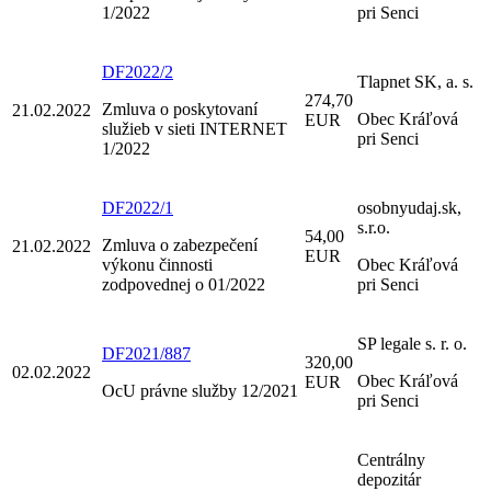
1/2022
pri Senci
DF2022/2
Tlapnet SK, a. s.
274,70
Zmluva o poskytovaní
21.02.2022
Obec Kráľová
EUR
služieb v sieti INTERNET
pri Senci
1/2022
DF2022/1
osobnyudaj.sk,
s.r.o.
54,00
Zmluva o zabezpečení
21.02.2022
EUR
výkonu činnosti
Obec Kráľová
zodpovednej o 01/2022
pri Senci
SP legale s. r. o.
DF2021/887
320,00
02.02.2022
Obec Kráľová
EUR
OcU právne služby 12/2021
pri Senci
Centrálny
depozitár