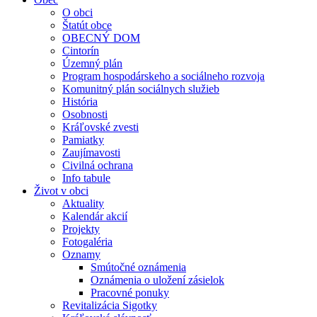
O obci
Štatút obce
OBECNÝ DOM
Cintorín
Územný plán
Program hospodárskeho a sociálneho rozvoja
Komunitný plán sociálnych služieb
História
Osobnosti
Kráľovské zvesti
Pamiatky
Zaujímavosti
Civilná ochrana
Info tabule
Život v obci
Aktuality
Kalendár akcií
Projekty
Fotogaléria
Oznamy
Smútočné oznámenia
Oznámenia o uložení zásielok
Pracovné ponuky
Revitalizácia Sigotky