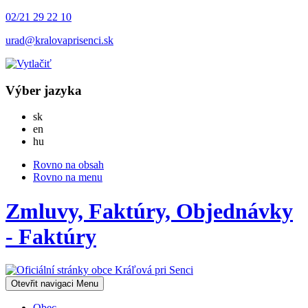
02/21 29 22 10
urad@kralovaprisenci.sk
Výber jazyka
Slovensky
sk
English
en
Magyar
hu
Rovno na obsah
Rovno na menu
Zmluvy, Faktúry, Objednávky
- Faktúry
Otevřit navigaci
Menu
Obec