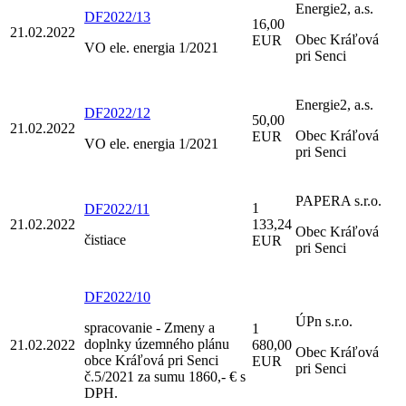
Energie2, a.s.
DF2022/13
16,00
21.02.2022
Obec Kráľová
EUR
VO ele. energia 1/2021
pri Senci
Energie2, a.s.
DF2022/12
50,00
21.02.2022
Obec Kráľová
EUR
VO ele. energia 1/2021
pri Senci
PAPERA s.r.o.
1
DF2022/11
21.02.2022
133,24
Obec Kráľová
čistiace
EUR
pri Senci
DF2022/10
ÚPn s.r.o.
spracovanie - Zmeny a
1
doplnky územného plánu
21.02.2022
680,00
Obec Kráľová
obce Kráľová pri Senci
EUR
pri Senci
č.5/2021 za sumu 1860,- € s
DPH.