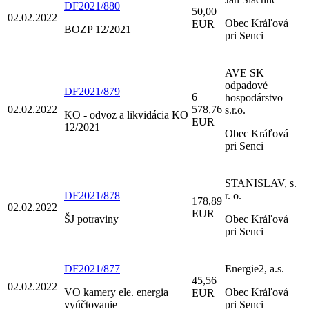
DF2021/880
50,00
02.02.2022
Obec Kráľová
EUR
BOZP 12/2021
pri Senci
AVE SK
odpadové
DF2021/879
6
hospodárstvo
02.02.2022
578,76
s.r.o.
KO - odvoz a likvidácia KO
EUR
12/2021
Obec Kráľová
pri Senci
STANISLAV, s.
DF2021/878
r. o.
178,89
02.02.2022
EUR
ŠJ potraviny
Obec Kráľová
pri Senci
DF2021/877
Energie2, a.s.
45,56
02.02.2022
VO kamery ele. energia
Obec Kráľová
EUR
vyúčtovanie
pri Senci