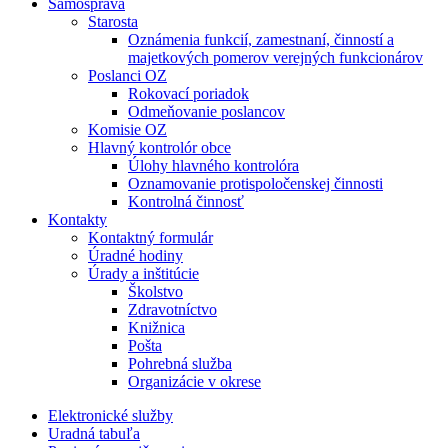
Samospráva
Starosta
Oznámenia funkcií, zamestnaní, činností a
majetkových pomerov verejných funkcionárov
Poslanci OZ
Rokovací poriadok
Odmeňovanie poslancov
Komisie OZ
Hlavný kontrolór obce
Úlohy hlavného kontrolóra
Oznamovanie protispoločenskej činnosti
Kontrolná činnosť
Kontakty
Kontaktný formulár
Úradné hodiny
Úrady a inštitúcie
Školstvo
Zdravotníctvo
Knižnica
Pošta
Pohrebná služba
Organizácie v okrese
Elektronické služby
Uradná tabuľa