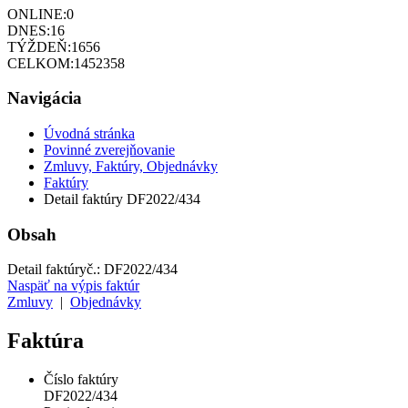
ONLINE:
0
DNES:
16
TÝŽDEŇ:
1656
CELKOM:
1452358
Navigácia
Úvodná stránka
Povinné zverejňovanie
Zmluvy, Faktúry, Objednávky
Faktúry
Detail faktúry DF2022/434
Obsah
Detail faktúry
č.:
DF2022/434
Naspäť na výpis faktúr
Zmluvy
|
Objednávky
Faktúra
Číslo faktúry
DF2022/434