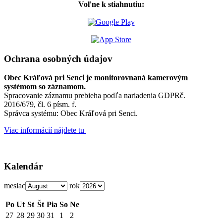
Voľne k stiahnutiu:
Ochrana osobných údajov
Obec Kráľová pri Senci je monitorovnaná kamerovým
systémom so záznamom.
Spracovanie záznamu prebieha podľa nariadenia GDPRč.
2016/679, čl. 6 písm. f.
Správca systému: Obec Kráľová pri Senci.
Viac informácií nájdete tu
Kalendár
mesiac
rok
Po
Ut
St
Št
Pia
So
Ne
27
28
29
30
31
1
2