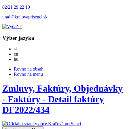
02/21 29 22 10
urad@kralovaprisenci.sk
Výber jazyka
Slovensky
sk
English
en
Magyar
hu
Rovno na obsah
Rovno na menu
Zmluvy, Faktúry, Objednávky
- Faktúry - Detail faktúry
DF2022/434