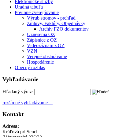
Elektronické služby
Uradná tabuľa
Povinné zverejňovanie
Výrub stromov - prehľad
Zmluvy, Faktúry, Objednávky
Archív FZO dokumentov
Uznesenia OZ
Zápisnice z OZ
Videozáznam z OZ
VZN
Verejné obstarávanie
Hospodárenie
Obecný rozhlas
Vyhľadávanie
Hľadaný výraz:
rozšírené vyhľadávanie ...
Kontakt
Adresa:
Kráľová pri Senci