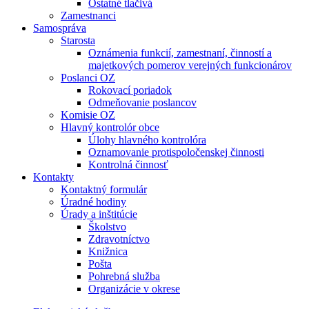
Ostatné tlačivá
Zamestnanci
Samospráva
Starosta
Oznámenia funkcií, zamestnaní, činností a
majetkových pomerov verejných funkcionárov
Poslanci OZ
Rokovací poriadok
Odmeňovanie poslancov
Komisie OZ
Hlavný kontrolór obce
Úlohy hlavného kontrolóra
Oznamovanie protispoločenskej činnosti
Kontrolná činnosť
Kontakty
Kontaktný formulár
Úradné hodiny
Úrady a inštitúcie
Školstvo
Zdravotníctvo
Knižnica
Pošta
Pohrebná služba
Organizácie v okrese