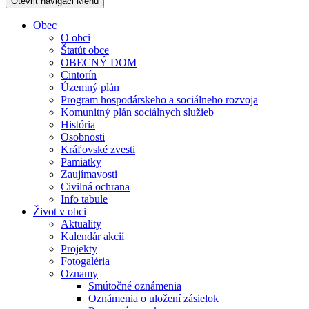
Otevřit navigaci
Menu
Obec
O obci
Štatút obce
OBECNÝ DOM
Cintorín
Územný plán
Program hospodárskeho a sociálneho rozvoja
Komunitný plán sociálnych služieb
História
Osobnosti
Kráľovské zvesti
Pamiatky
Zaujímavosti
Civilná ochrana
Info tabule
Život v obci
Aktuality
Kalendár akcií
Projekty
Fotogaléria
Oznamy
Smútočné oznámenia
Oznámenia o uložení zásielok