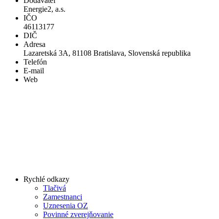
Dodávateľ
Energie2, a.s.
IČO
46113177
DIČ
Adresa
Lazaretská 3A, 81108 Bratislava, Slovenská republika
Telefón
E-mail
Web
Rychlé odkazy
Tlačivá
Zamestnanci
Uznesenia OZ
Povinné zverejňovanie