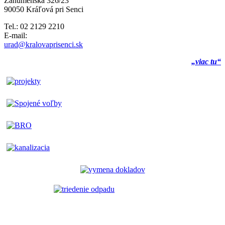
Záhumenská 326/23
90050 Kráľová pri Senci
Tel.: 02 2129 2210
E-mail:
urad@kralovaprisenci.sk
„viac tu“