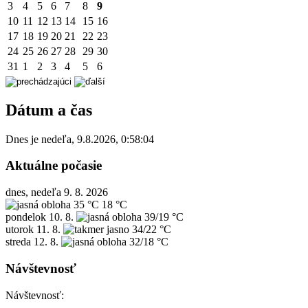
3
4
5
6
7
8
9
10
11
12
13
14
15
16
17
18
19
20
21
22
23
24
25
26
27
28
29
30
31
1
2
3
4
5
6
Dátum a čas
Dnes je
nedeľa
,
9.8.2026
,
0:58:04
Aktuálne počasie
dnes, nedeľa 9. 8. 2026
35 °C
18 °C
pondelok
10. 8.
39/19 °C
utorok
11. 8.
34/22 °C
streda
12. 8.
32/18 °C
Návštevnosť
Návštevnosť: