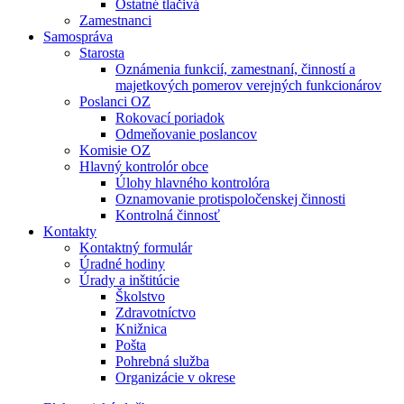
Ostatné tlačivá
Zamestnanci
Samospráva
Starosta
Oznámenia funkcií, zamestnaní, činností a
majetkových pomerov verejných funkcionárov
Poslanci OZ
Rokovací poriadok
Odmeňovanie poslancov
Komisie OZ
Hlavný kontrolór obce
Úlohy hlavného kontrolóra
Oznamovanie protispoločenskej činnosti
Kontrolná činnosť
Kontakty
Kontaktný formulár
Úradné hodiny
Úrady a inštitúcie
Školstvo
Zdravotníctvo
Knižnica
Pošta
Pohrebná služba
Organizácie v okrese