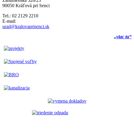
Záhumenská 326/23
90050 Kráľová pri Senci
Tel.: 02 2129 2210
E-mail:
urad@kralovaprisenci.sk
„viac tu“