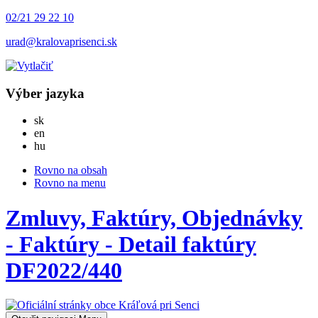
02/21 29 22 10
urad@kralovaprisenci.sk
Výber jazyka
Slovensky
sk
English
en
Magyar
hu
Rovno na obsah
Rovno na menu
Zmluvy, Faktúry, Objednávky
- Faktúry - Detail faktúry
DF2022/440