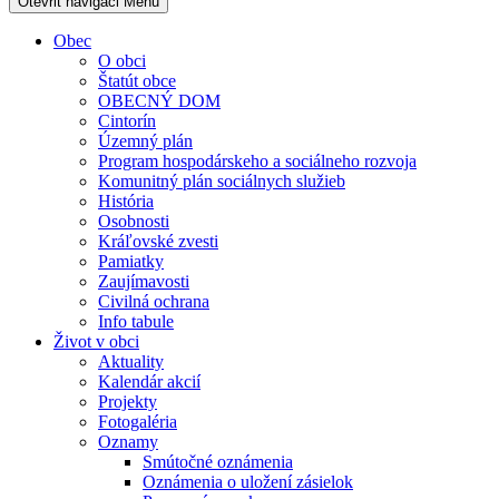
Otevřit navigaci
Menu
Obec
O obci
Štatút obce
OBECNÝ DOM
Cintorín
Územný plán
Program hospodárskeho a sociálneho rozvoja
Komunitný plán sociálnych služieb
História
Osobnosti
Kráľovské zvesti
Pamiatky
Zaujímavosti
Civilná ochrana
Info tabule
Život v obci
Aktuality
Kalendár akcií
Projekty
Fotogaléria
Oznamy
Smútočné oznámenia
Oznámenia o uložení zásielok