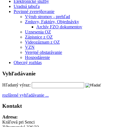
Elektronické služby
Uradná tabuľa
Povinné zverejňovanie
Výrub stromov - prehľad
Zmluvy, Faktúry, Objednávky
Archív FZO dokumentov
Uznesenia OZ
Zápisnice z OZ
Videozáznam z OZ
VZN
Verejné obstarávanie
Hospodárenie
Obecný rozhlas
Vyhľadávanie
Hľadaný výraz:
rozšírené vyhľadávanie ...
Kontakt
Adresa:
Kráľová pri Senci