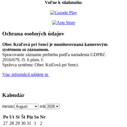
Voľne k stiahnutiu:
Ochrana osobných údajov
Obec Kráľová pri Senci je monitorovnaná kamerovým
systémom so záznamom.
Spracovanie záznamu prebieha podľa nariadenia GDPRč.
2016/679, čl. 6 písm. f.
Správca systému: Obec Kráľová pri Senci.
Viac informácií nájdete tu
Kalendár
mesiac
rok
Po
Ut
St
Št
Pia
So
Ne
27
28
29
30
31
1
2