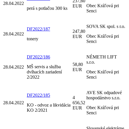
237,60
28.04.2022
Obec Kráľová pri
EUR
perá s potlačou 300 ks
Senci
SOVA SK spol. s r.o.
DF2022/187
247,80
28.04.2022
Obec Kráľová pri
EUR
tonery
Senci
DF2022/186
NÉMETH LIFT
s.r.o.
58,80
MŠ servis a služba
28.04.2022
EUR
dvíhacích zariadení
Obec Kráľová pri
2/2022
Senci
AVE SK odpadové
DF2022/185
4
hospodárstvo s.r.o.
28.04.2022
656,52
KO - odvoz a likvidácia
Obec Kráľová pri
EUR
KO 2/2021
Senci
Slovenské elektrárne