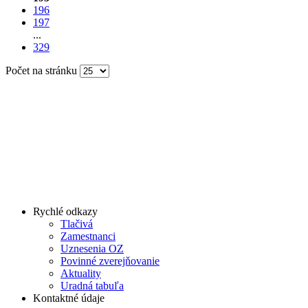
196
197
...
329
Počet na stránku
Rychlé odkazy
Tlačivá
Zamestnanci
Uznesenia OZ
Povinné zverejňovanie
Aktuality
Uradná tabuľa
Kontaktné údaje