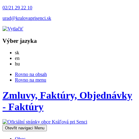
02/21 29 22 10
urad@kralovaprisenci.sk
Výber jazyka
Slovensky
sk
English
en
Magyar
hu
Rovno na obsah
Rovno na menu
Zmluvy, Faktúry, Objednávky
- Faktúry
Otevřit navigaci
Menu
Obec