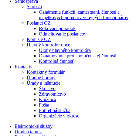
Samospráva
Starosta
Oznámenia funkcií, zamestnaní, činností a
majetkových pomerov verejných funkcionárov
Poslanci OZ
Rokovací poriadok
Odmeňovanie poslancov
Komisie OZ
Hlavný kontrolór obce
Úlohy hlavného kontrolóra
Oznamovanie protispoločenskej činnosti
Kontrolná činnosť
Kontakty
Kontaktný formulár
Úradné hodiny
Úrady a inštitúcie
Školstvo
Zdravotníctvo
Knižnica
Pošta
Pohrebná služba
Organizácie v okrese
Elektronické služby
Uradná tabuľa