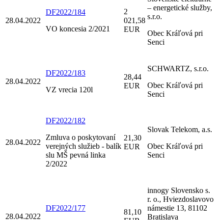
– energetické služby,
2
DF2022/184
s.r.o.
28.04.2022
021,58
VO koncesia 2/2021
EUR
Obec Kráľová pri
Senci
SCHWARTZ, s.r.o.
DF2022/183
28,44
28.04.2022
Obec Kráľová pri
EUR
VZ vrecia 120l
Senci
DF2022/182
Slovak Telekom, a.s.
Zmluva o poskytovaní
21,30
28.04.2022
verejných služieb - balík
Obec Kráľová pri
EUR
slu MŠ pevná linka
Senci
2/2022
innogy Slovensko s.
r. o., Hviezdoslavovo
DF2022/177
námestie 13, 81102
81,10
28.04.2022
Bratislava