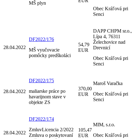
EUR
MŠ plyn
Obec Kráľová pri
Senci
DAPP CHPM sr.o.,
Lípa 4, 76311
DF2022/176
Želechovice nad
54,79
28.04.2022
Drevnicí
MŠ vyučovacie
EUR
pomôcky predškoláci
Obec Kráľová pri
Senci
DF2022/175
Maroš Varačka
370,00
maliarske práce po
28.04.2022
Obec Kráľová pri
EUR
havarijnom stave v
Senci
objekte ZS
DF2022/174
MIM, s.r.o.
ZmluvLicencia 2/2022
105,47
28.04.2022
Zmluva o poskytovaní
Obec Kráľová pri
EUR