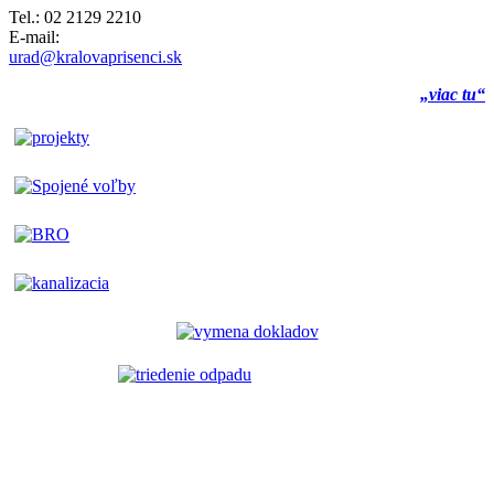
Tel.: 02 2129 2210
E-mail:
urad@kralovaprisenci.sk
„viac tu“