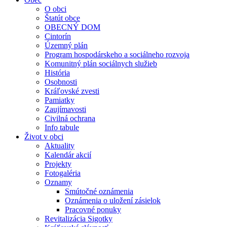
O obci
Štatút obce
OBECNÝ DOM
Cintorín
Územný plán
Program hospodárskeho a sociálneho rozvoja
Komunitný plán sociálnych služieb
História
Osobnosti
Kráľovské zvesti
Pamiatky
Zaujímavosti
Civilná ochrana
Info tabule
Život v obci
Aktuality
Kalendár akcií
Projekty
Fotogaléria
Oznamy
Smútočné oznámenia
Oznámenia o uložení zásielok
Pracovné ponuky
Revitalizácia Sigotky