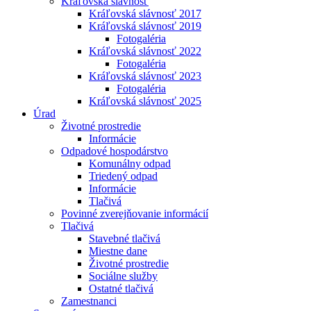
Kráľovská slávnosť
Kráľovská slávnosť 2017
Kráľovská slávnosť 2019
Fotogaléria
Kráľovská slávnosť 2022
Fotogaléria
Kráľovská slávnosť 2023
Fotogaléria
Kráľovská slávnosť 2025
Úrad
Životné prostredie
Informácie
Odpadové hospodárstvo
Komunálny odpad
Triedený odpad
Informácie
Tlačivá
Povinné zverejňovanie informácií
Tlačivá
Stavebné tlačivá
Miestne dane
Životné prostredie
Sociálne služby
Ostatné tlačivá
Zamestnanci