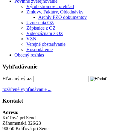
Povinné zverejňovanie
Výrub stromov - prehľad
Zmluvy, Faktúry, Objednávky
Archív FZO dokumentov
Uznesenia OZ
Zápisnice z OZ
Videozáznam z OZ
VZN
Verejné obstarávanie
Hospodárenie
Obecný rozhlas
Vyhľadávanie
Hľadaný výraz:
rozšírené vyhľadávanie ...
Kontakt
Adresa:
Kráľová pri Senci
Záhumenská 326/23
90050 Kráľová pri Senci