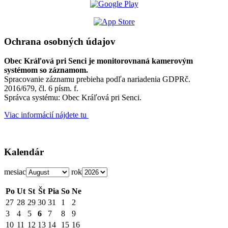
Ochrana osobných údajov
Obec Kráľová pri Senci je monitorovnaná kamerovým
systémom so záznamom.
Spracovanie záznamu prebieha podľa nariadenia GDPRč.
2016/679, čl. 6 písm. f.
Správca systému: Obec Kráľová pri Senci.
Viac informácií nájdete tu
Kalendár
mesiac
rok
Po
Ut
St
Št
Pia
So
Ne
27
28
29
30
31
1
2
3
4
5
6
7
8
9
10
11
12
13
14
15
16