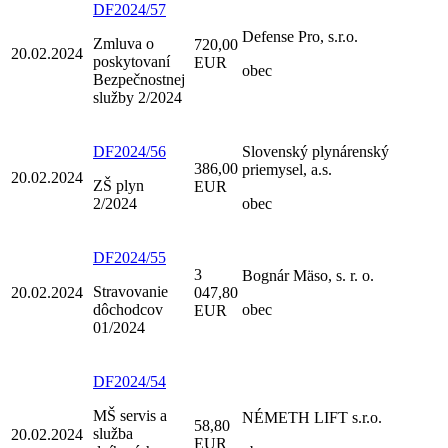
DF2024/57
Defense Pro, s.r.o.
Zmluva o
720,00
20.02.2024
poskytovaní
EUR
obec
Bezpečnostnej
služby 2/2024
DF2024/56
Slovenský plynárenský
386,00
priemysel, a.s.
20.02.2024
ZŠ plyn
EUR
2/2024
obec
DF2024/55
3
Bognár Mäso, s. r. o.
Stravovanie
20.02.2024
047,80
dôchodcov
obec
EUR
01/2024
DF2024/54
MŠ servis a
NÉMETH LIFT s.r.o.
58,80
služba
20.02.2024
EUR