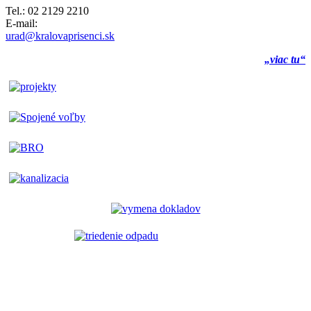
Tel.: 02 2129 2210
E-mail:
urad@kralovaprisenci.sk
„viac tu“