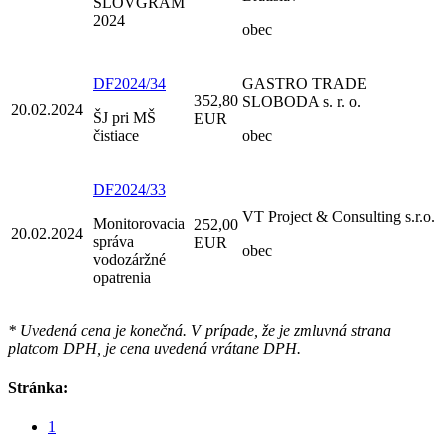
SLOVGRAM
2024
obec
DF2024/34
GASTRO TRADE
352,80
SLOBODA s. r. o.
20.02.2024
ŠJ pri MŠ
EUR
čistiace
obec
DF2024/33
VT Project & Consulting s.r.o.
Monitorovacia
252,00
20.02.2024
správa
EUR
obec
vodozáržné
opatrenia
* Uvedená cena je konečná. V prípade, že je zmluvná strana
platcom DPH, je cena uvedená vrátane DPH.
Stránka:
1
...