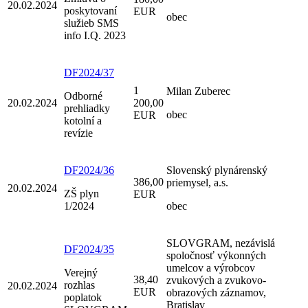
20.02.2024
poskytovaní
EUR
obec
služieb SMS
info I.Q. 2023
DF2024/37
1
Milan Zuberec
Odborné
20.02.2024
200,00
prehliadky
obec
EUR
kotolní a
revízie
DF2024/36
Slovenský plynárenský
386,00
priemysel, a.s.
20.02.2024
ZŠ plyn
EUR
1/2024
obec
SLOVGRAM, nezávislá
DF2024/35
spoločnosť výkonných
umelcov a výrobcov
Verejný
38,40
zvukových a zvukovo-
rozhlas
20.02.2024
EUR
obrazových záznamov,
poplatok
Bratislav