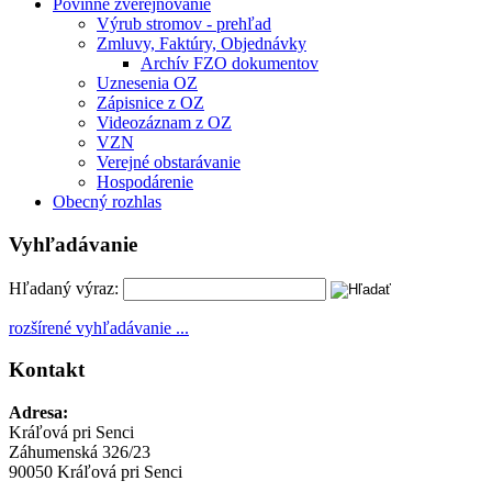
Povinné zverejňovanie
Výrub stromov - prehľad
Zmluvy, Faktúry, Objednávky
Archív FZO dokumentov
Uznesenia OZ
Zápisnice z OZ
Videozáznam z OZ
VZN
Verejné obstarávanie
Hospodárenie
Obecný rozhlas
Vyhľadávanie
Hľadaný výraz:
rozšírené vyhľadávanie ...
Kontakt
Adresa:
Kráľová pri Senci
Záhumenská 326/23
90050 Kráľová pri Senci