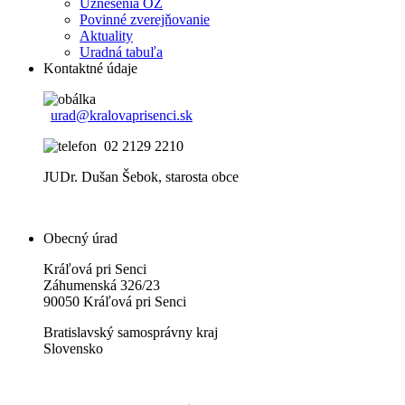
Uznesenia OZ
Povinné zverejňovanie
Aktuality
Uradná tabuľa
Kontaktné údaje
urad@kralovaprisenci.sk
02 2129 2210
JUDr. Dušan Šebok, starosta obce
Obecný úrad
Kráľová pri Senci
Záhumenská 326/23
90050 Kráľová pri Senci
Bratislavský samosprávny kraj
Slovensko