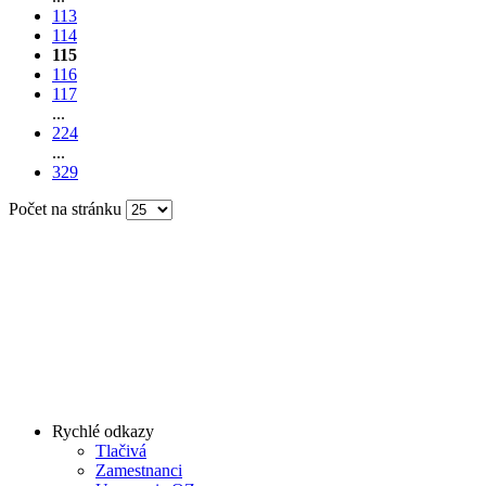
113
114
115
116
117
...
224
...
329
Počet na stránku
Rychlé odkazy
Tlačivá
Zamestnanci