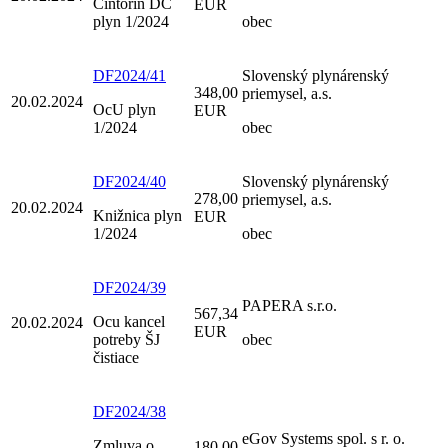
Cintorín DC
EUR
plyn 1/2024
obec
DF2024/41
Slovenský plynárenský
348,00
priemysel, a.s.
20.02.2024
OcU plyn
EUR
1/2024
obec
DF2024/40
Slovenský plynárenský
278,00
priemysel, a.s.
20.02.2024
Knižnica plyn
EUR
1/2024
obec
DF2024/39
PAPERA s.r.o.
567,34
Ocu kancel
20.02.2024
EUR
potreby ŠJ
obec
čistiace
DF2024/38
eGov Systems spol. s r. o.
Zmluva o
180,00