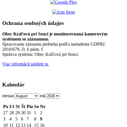
Ochrana osobných údajov
Obec Kráľová pri Senci je monitorovnaná kamerovým
systémom so záznamom.
Spracovanie záznamu prebieha podľa nariadenia GDPRč.
2016/679, čl. 6 písm. f.
Správca systému: Obec Kráľová pri Senci.
Viac informácií nájdete tu
Kalendár
mesiac
rok
Po
Ut
St
Št
Pia
So
Ne
27
28
29
30
31
1
2
3
4
5
6
7
8
9
10
11
12
13
14
15
16