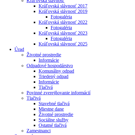
Kráľovská slávnosť
Kráľovská slávnosť 2017
Kráľovská slávnosť 2019
Fotogaléria
Kráľovská slávnosť 2022
Fotogaléria
Kráľovská slávnosť 2023
Fotogaléria
Kráľovská slávnosť 2025
Úrad
Životné prostredie
Informácie
Odpadové hospodárstvo
Komunálny odpad
Triedený odpad
Informácie
Tlačivá
Povinné zverejňovanie informácií
Tlačivá
Stavebné tlačivá
Miestne dane
Životné prostredie
Sociálne služby
Ostatné tlačivá
Zamestnanci