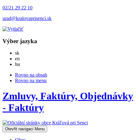
02/21 29 22 10
urad@kralovaprisenci.sk
Výber jazyka
Slovensky
sk
English
en
Magyar
hu
Rovno na obsah
Rovno na menu
Zmluvy, Faktúry, Objednávky
- Faktúry
Otevřit navigaci
Menu
Obec