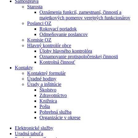
Samospráva
Starosta
Oznámenia funkcií, zamestnaní, činností a
majetkových pomerov verejných funkcionárov
Poslanci OZ
Rokovací poriadok
Odmeňovanie poslancov
Komisie OZ
Hlavný kontrolór obce
Úlohy hlavného kontrolóra
Oznamovanie protispoločenskej činnosti
Kontrolná činnosť
Kontakty
Kontaktný formulár
Úradné hodiny
Úrady a inštitúcie
Školstvo
Zdravotníctvo
Knižnica
Pošta
Pohrebná služba
Organizácie v okrese
Elektronické služby
Uradná tabuľa