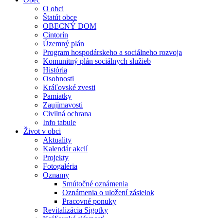
O obci
Štatút obce
OBECNÝ DOM
Cintorín
Územný plán
Program hospodárskeho a sociálneho rozvoja
Komunitný plán sociálnych služieb
História
Osobnosti
Kráľovské zvesti
Pamiatky
Zaujímavosti
Civilná ochrana
Info tabule
Život v obci
Aktuality
Kalendár akcií
Projekty
Fotogaléria
Oznamy
Smútočné oznámenia
Oznámenia o uložení zásielok
Pracovné ponuky
Revitalizácia Sigotky