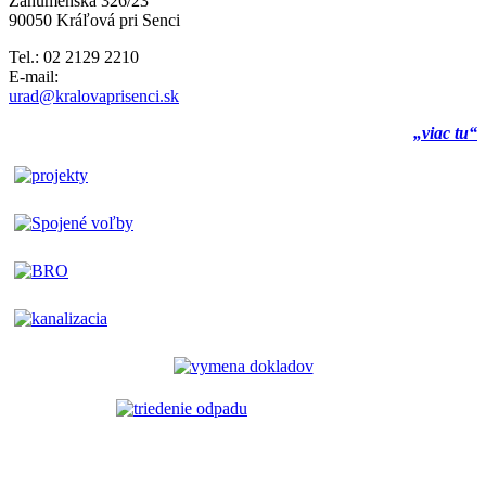
Záhumenská 326/23
90050 Kráľová pri Senci
Tel.: 02 2129 2210
E-mail:
urad@kralovaprisenci.sk
„viac tu“