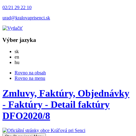
02/21 29 22 10
urad@kralovaprisenci.sk
Výber jazyka
Slovensky
sk
English
en
Magyar
hu
Rovno na obsah
Rovno na menu
Zmluvy, Faktúry, Objednávky
- Faktúry - Detail faktúry
DFO2020/8