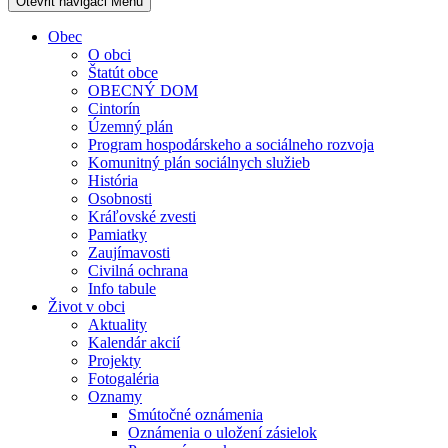
Otevřit navigaci
Menu
Obec
O obci
Štatút obce
OBECNÝ DOM
Cintorín
Územný plán
Program hospodárskeho a sociálneho rozvoja
Komunitný plán sociálnych služieb
História
Osobnosti
Kráľovské zvesti
Pamiatky
Zaujímavosti
Civilná ochrana
Info tabule
Život v obci
Aktuality
Kalendár akcií
Projekty
Fotogaléria
Oznamy
Smútočné oznámenia
Oznámenia o uložení zásielok