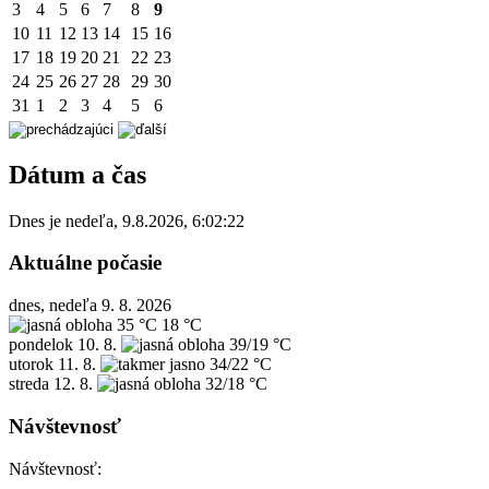
3
4
5
6
7
8
9
10
11
12
13
14
15
16
17
18
19
20
21
22
23
24
25
26
27
28
29
30
31
1
2
3
4
5
6
Dátum a čas
Dnes je
nedeľa
,
9.8.2026
,
6:02:22
Aktuálne počasie
dnes, nedeľa 9. 8. 2026
35 °C
18 °C
pondelok
10. 8.
39/19 °C
utorok
11. 8.
34/22 °C
streda
12. 8.
32/18 °C
Návštevnosť
Návštevnosť: