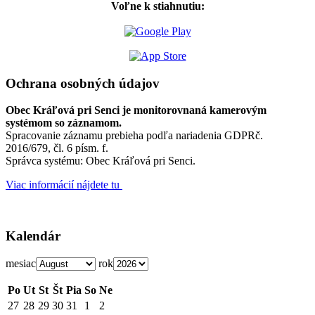
Voľne k stiahnutiu:
Ochrana osobných údajov
Obec Kráľová pri Senci je monitorovnaná kamerovým
systémom so záznamom.
Spracovanie záznamu prebieha podľa nariadenia GDPRč.
2016/679, čl. 6 písm. f.
Správca systému: Obec Kráľová pri Senci.
Viac informácií nájdete tu
Kalendár
mesiac
rok
Po
Ut
St
Št
Pia
So
Ne
27
28
29
30
31
1
2