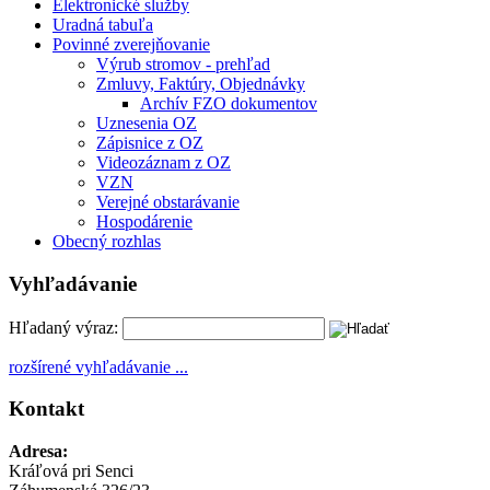
Elektronické služby
Uradná tabuľa
Povinné zverejňovanie
Výrub stromov - prehľad
Zmluvy, Faktúry, Objednávky
Archív FZO dokumentov
Uznesenia OZ
Zápisnice z OZ
Videozáznam z OZ
VZN
Verejné obstarávanie
Hospodárenie
Obecný rozhlas
Vyhľadávanie
Hľadaný výraz:
rozšírené vyhľadávanie ...
Kontakt
Adresa:
Kráľová pri Senci