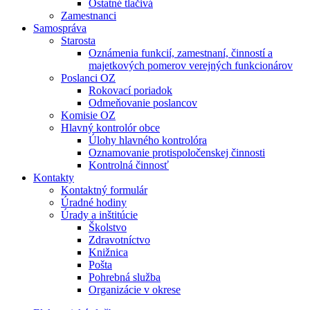
Ostatné tlačivá
Zamestnanci
Samospráva
Starosta
Oznámenia funkcií, zamestnaní, činností a
majetkových pomerov verejných funkcionárov
Poslanci OZ
Rokovací poriadok
Odmeňovanie poslancov
Komisie OZ
Hlavný kontrolór obce
Úlohy hlavného kontrolóra
Oznamovanie protispoločenskej činnosti
Kontrolná činnosť
Kontakty
Kontaktný formulár
Úradné hodiny
Úrady a inštitúcie
Školstvo
Zdravotníctvo
Knižnica
Pošta
Pohrebná služba
Organizácie v okrese