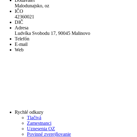
Dodávateľ
Malodunajsko, oz
IČO
42360021
DIČ
Adresa
Ludvíka Svobodu 17, 90045 Malinovo
Telefón
E-mail
Web
Rychlé odkazy
Tlačivá
Zamestnanci
Uznesenia OZ
Povinné zverejňovanie