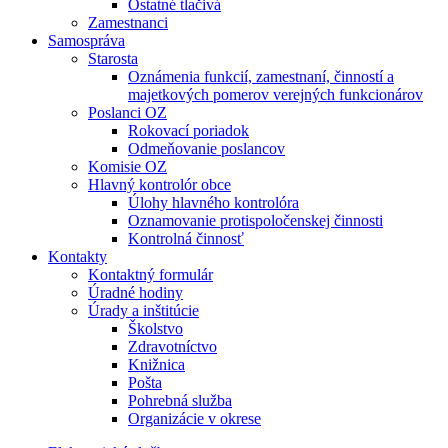
Ostatné tlačivá
Zamestnanci
Samospráva
Starosta
Oznámenia funkcií, zamestnaní, činností a
majetkových pomerov verejných funkcionárov
Poslanci OZ
Rokovací poriadok
Odmeňovanie poslancov
Komisie OZ
Hlavný kontrolór obce
Úlohy hlavného kontrolóra
Oznamovanie protispoločenskej činnosti
Kontrolná činnosť
Kontakty
Kontaktný formulár
Úradné hodiny
Úrady a inštitúcie
Školstvo
Zdravotníctvo
Knižnica
Pošta
Pohrebná služba
Organizácie v okrese