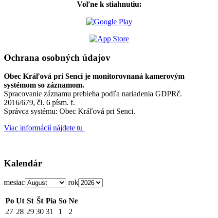
Voľne k stiahnutiu:
Ochrana osobných údajov
Obec Kráľová pri Senci je monitorovnaná kamerovým
systémom so záznamom.
Spracovanie záznamu prebieha podľa nariadenia GDPRč.
2016/679, čl. 6 písm. f.
Správca systému: Obec Kráľová pri Senci.
Viac informácií nájdete tu
Kalendár
mesiac
rok
Po
Ut
St
Št
Pia
So
Ne
27
28
29
30
31
1
2