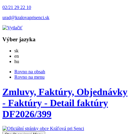
02/21 29 22 10
urad@kralovaprisenci.sk
Výber jazyka
Slovensky
sk
English
en
Magyar
hu
Rovno na obsah
Rovno na menu
Zmluvy, Faktúry, Objednávky
- Faktúry - Detail faktúry
DF2026/399