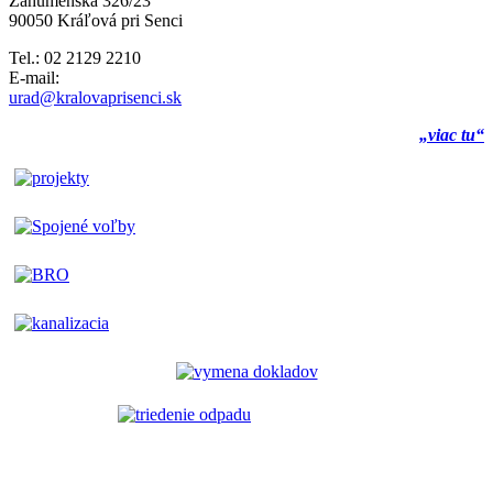
Záhumenská 326/23
90050 Kráľová pri Senci
Tel.: 02 2129 2210
E-mail:
urad@kralovaprisenci.sk
„viac tu“