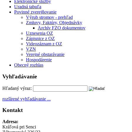
Elektronické služby
Uradná tabuľa
Povinné zverejňovanie
Výrub stromov - prehľad
Zmluvy, Faktúry, Objednávky
Archív FZO dokumentov
Uznesenia OZ
Zápisnice z OZ
Videozáznam z OZ
VZN
Verejné obstarávanie
Hospodárenie
Obecný rozhlas
Vyhľadávanie
Hľadaný výraz:
rozšírené vyhľadávanie ...
Kontakt
Adresa:
Kráľová pri Senci