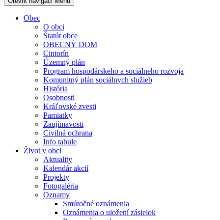
Otevřit navigaci
Menu
Obec
O obci
Štatút obce
OBECNÝ DOM
Cintorín
Územný plán
Program hospodárskeho a sociálneho rozvoja
Komunitný plán sociálnych služieb
História
Osobnosti
Kráľovské zvesti
Pamiatky
Zaujímavosti
Civilná ochrana
Info tabule
Život v obci
Aktuality
Kalendár akcií
Projekty
Fotogaléria
Oznamy
Smútočné oznámenia
Oznámenia o uložení zásielok