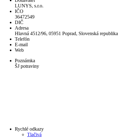
Dodávateľ
LUNYS, s.r.o.
IČO
36472549
DIČ
Adresa
Hlavná 4512/96, 05951 Poprad, Slovenská republika
Telefón
E-mail
Web
Poznámka
ŠJ potraviny
Rychlé odkazy
Tlačivá