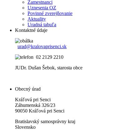
Zamestnanci
Uznesenia OZ
Povinné zverejňovanie
Aktuality
Uradná tabuľa
Kontaktné údaje
urad@kralovaprisenci.sk
02 2129 2210
JUDr. Dušan Šebok, starosta obce
Obecný úrad
Kráľová pri Senci
Záhumenská 326/23
90050 Kráľová pri Senci
Bratislavský samosprávny kraj
Slovensko