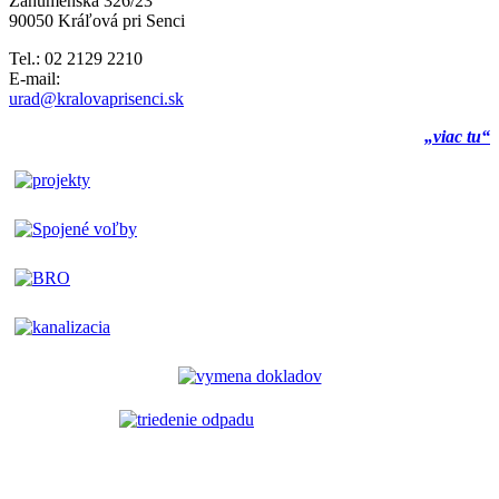
Záhumenská 326/23
90050 Kráľová pri Senci
Tel.: 02 2129 2210
E-mail:
urad@kralovaprisenci.sk
„viac tu“