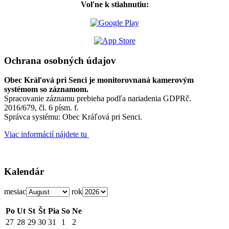
Voľne k stiahnutiu:
Ochrana osobných údajov
Obec Kráľová pri Senci je monitorovnaná kamerovým
systémom so záznamom.
Spracovanie záznamu prebieha podľa nariadenia GDPRč.
2016/679, čl. 6 písm. f.
Správca systému: Obec Kráľová pri Senci.
Viac informácií nájdete tu
Kalendár
mesiac
rok
Po
Ut
St
Št
Pia
So
Ne
27
28
29
30
31
1
2