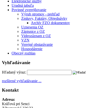
Elektronické služby
Uradná tabuľa
Povinné zverejňovanie
Výrub stromov - prehľad
Zmluvy, Faktúry, Objednávky
Archív FZO dokumentov
Uznesenia OZ
Zápisnice z OZ
Videozáznam z OZ
VZN
Verejné obstarávanie
Hospodárenie
Obecný rozhlas
Vyhľadávanie
Hľadaný výraz:
rozšírené vyhľadávanie ...
Kontakt
Adresa:
Kráľová pri Senci