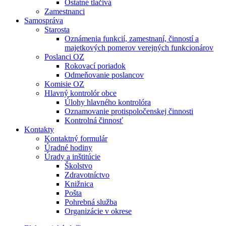
Ostatné tlačivá
Zamestnanci
Samospráva
Starosta
Oznámenia funkcií, zamestnaní, činností a
majetkových pomerov verejných funkcionárov
Poslanci OZ
Rokovací poriadok
Odmeňovanie poslancov
Komisie OZ
Hlavný kontrolór obce
Úlohy hlavného kontrolóra
Oznamovanie protispoločenskej činnosti
Kontrolná činnosť
Kontakty
Kontaktný formulár
Úradné hodiny
Úrady a inštitúcie
Školstvo
Zdravotníctvo
Knižnica
Pošta
Pohrebná služba
Organizácie v okrese