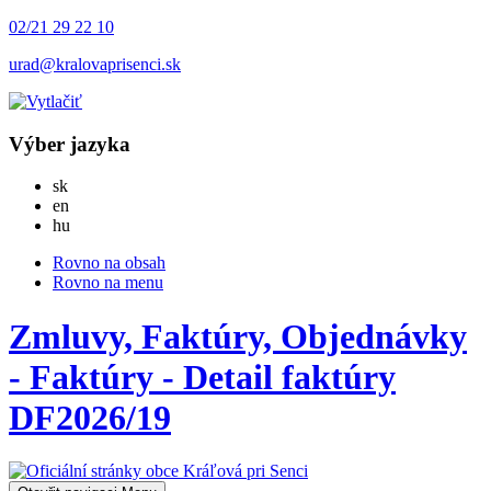
02/21 29 22 10
urad@kralovaprisenci.sk
Výber jazyka
Slovensky
sk
English
en
Magyar
hu
Rovno na obsah
Rovno na menu
Zmluvy, Faktúry, Objednávky
- Faktúry - Detail faktúry
DF2026/19