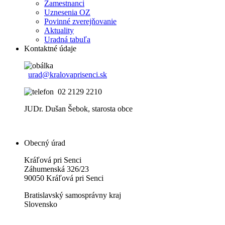
Zamestnanci
Uznesenia OZ
Povinné zverejňovanie
Aktuality
Uradná tabuľa
Kontaktné údaje
urad@kralovaprisenci.sk
02 2129 2210
JUDr. Dušan Šebok, starosta obce
Obecný úrad
Kráľová pri Senci
Záhumenská 326/23
90050 Kráľová pri Senci
Bratislavský samosprávny kraj
Slovensko