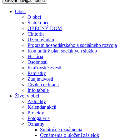
Otevřit navigaci
Menu
Obec
O obci
Štatút obce
OBECNÝ DOM
Cintorín
Územný plán
Program hospodárskeho a sociálneho rozvoja
Komunitný plán sociálnych služieb
História
Osobnosti
Kráľovské zvesti
Pamiatky
Zaujímavosti
Civilná ochrana
Info tabule
Život v obci
Aktuality
Kalendár akcií
Projekty
Fotogaléria
Oznamy
Smútočné oznámenia
Oznámenia o uložení zásielok