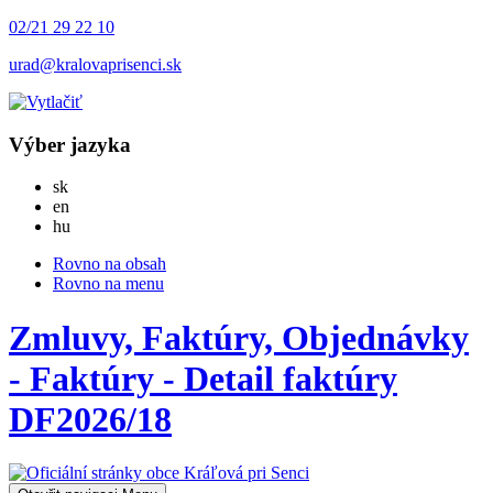
02/21 29 22 10
urad@kralovaprisenci.sk
Výber jazyka
Slovensky
sk
English
en
Magyar
hu
Rovno na obsah
Rovno na menu
Zmluvy, Faktúry, Objednávky
- Faktúry - Detail faktúry
DF2026/18