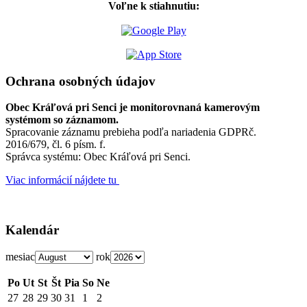
Voľne k stiahnutiu:
Ochrana osobných údajov
Obec Kráľová pri Senci je monitorovnaná kamerovým
systémom so záznamom.
Spracovanie záznamu prebieha podľa nariadenia GDPRč.
2016/679, čl. 6 písm. f.
Správca systému: Obec Kráľová pri Senci.
Viac informácií nájdete tu
Kalendár
mesiac
rok
Po
Ut
St
Št
Pia
So
Ne
27
28
29
30
31
1
2