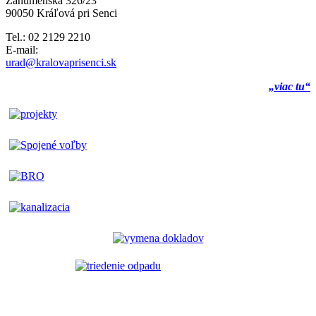
Záhumenská 326/23
90050 Kráľová pri Senci
Tel.: 02 2129 2210
E-mail:
urad@kralovaprisenci.sk
„viac tu“