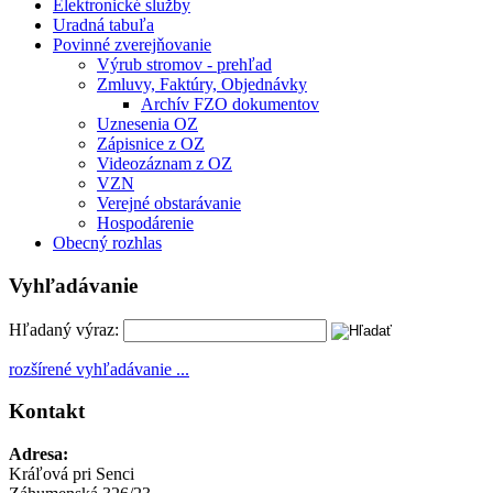
Elektronické služby
Uradná tabuľa
Povinné zverejňovanie
Výrub stromov - prehľad
Zmluvy, Faktúry, Objednávky
Archív FZO dokumentov
Uznesenia OZ
Zápisnice z OZ
Videozáznam z OZ
VZN
Verejné obstarávanie
Hospodárenie
Obecný rozhlas
Vyhľadávanie
Hľadaný výraz:
rozšírené vyhľadávanie ...
Kontakt
Adresa:
Kráľová pri Senci