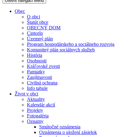
Otevřit navigaci
Menu
Obec
O obci
Štatút obce
OBECNÝ DOM
Cintorín
Územný plán
Program hospodárskeho a sociálneho rozvoja
Komunitný plán sociálnych služieb
História
Osobnosti
Kráľovské zvesti
Pamiatky
Zaujímavosti
Civilná ochrana
Info tabule
Život v obci
Aktuality
Kalendár akcií
Projekty
Fotogaléria
Oznamy
Smútočné oznámenia
Oznámenia o uložení zásielok