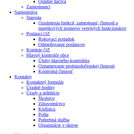
Ostatné tlačivá
Zamestnanci
Samospráva
Starosta
Oznámenia funkcií, zamestnaní, činností a
majetkových pomerov verejných funkcionárov
Poslanci OZ
Rokovací poriadok
Odmeňovanie poslancov
Komisie OZ
Hlavný kontrolór obce
Úlohy hlavného kontrolóra
Oznamovanie protispoločenskej činnosti
Kontrolná činnosť
Kontakty
Kontaktný formulár
Úradné hodiny
Úrady a inštitúcie
Školstvo
Zdravotníctvo
Knižnica
Pošta
Pohrebná služba
Organizácie v okrese