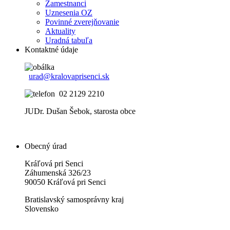
Zamestnanci
Uznesenia OZ
Povinné zverejňovanie
Aktuality
Uradná tabuľa
Kontaktné údaje
urad@kralovaprisenci.sk
02 2129 2210
JUDr. Dušan Šebok, starosta obce
Obecný úrad
Kráľová pri Senci
Záhumenská 326/23
90050 Kráľová pri Senci
Bratislavský samosprávny kraj
Slovensko