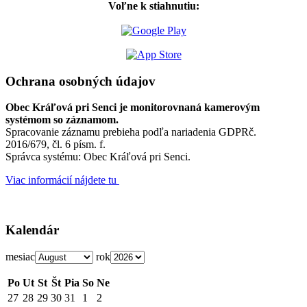
Voľne k stiahnutiu:
Ochrana osobných údajov
Obec Kráľová pri Senci je monitorovnaná kamerovým
systémom so záznamom.
Spracovanie záznamu prebieha podľa nariadenia GDPRč.
2016/679, čl. 6 písm. f.
Správca systému: Obec Kráľová pri Senci.
Viac informácií nájdete tu
Kalendár
mesiac
rok
Po
Ut
St
Št
Pia
So
Ne
27
28
29
30
31
1
2