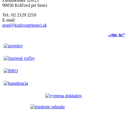
Záhumenská 326/23
90050 Kráľová pri Senci
Tel.: 02 2129 2210
E-mail:
urad@kralovaprisenci.sk
„viac tu“