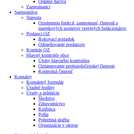
Ostatné tlačivá
Zamestnanci
Samospráva
Starosta
Oznámenia funkcií, zamestnaní, činností a
majetkových pomerov verejných funkcionárov
Poslanci OZ
Rokovací poriadok
Odmeňovanie poslancov
Komisie OZ
Hlavný kontrolór obce
Úlohy hlavného kontrolóra
Oznamovanie protispoločenskej činnosti
Kontrolná činnosť
Kontakty
Kontaktný formulár
Úradné hodiny
Úrady a inštitúcie
Školstvo
Zdravotníctvo
Knižnica
Pošta
Pohrebná služba
Organizácie v okrese