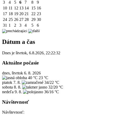
3
4
5
6
7
8
9
10
11
12
13
14
15
16
17
18
19
20
21
22
23
24
25
26
27
28
29
30
31
1
2
3
4
5
6
Dátum a čas
Dnes je
štvrtok
,
6.8.2026
,
22:22:32
Aktuálne počasie
dnes, štvrtok 6. 8. 2026
40 °C
23 °C
piatok
7. 8.
34/22 °C
sobota
8. 8.
32/20 °C
nedeľa
9. 8.
36/16 °C
Návštevnosť
Návštevnosť: