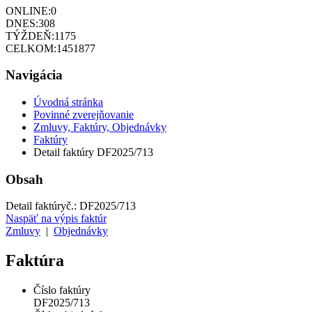
ONLINE:
0
DNES:
308
TÝŽDEŇ:
1175
CELKOM:
1451877
Navigácia
Úvodná stránka
Povinné zverejňovanie
Zmluvy, Faktúry, Objednávky
Faktúry
Detail faktúry DF2025/713
Obsah
Detail faktúry
č.:
DF2025/713
Naspäť na výpis faktúr
Zmluvy
|
Objednávky
Faktúra
Číslo faktúry
DF2025/713