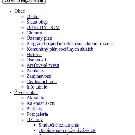
Otevřit navigaci
Menu
Obec
O obci
Štatút obce
OBECNÝ DOM
Cintorín
Územný plán
Program hospodárskeho a sociálneho rozvoja
Komunitný plán sociálnych služieb
História
Osobnosti
Kráľovské zvesti
Pamiatky
Zaujímavosti
Civilná ochrana
Info tabule
Život v obci
Aktuality
Kalendár akcií
Projekty
Fotogaléria
Oznamy
Smútočné oznámenia
Oznámenia o uložení zásielok