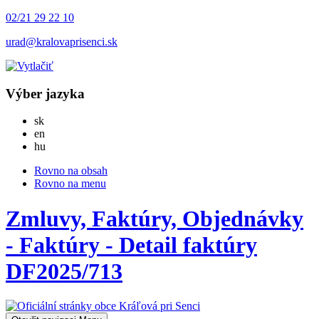
02/21 29 22 10
urad@kralovaprisenci.sk
Výber jazyka
Slovensky
sk
English
en
Magyar
hu
Rovno na obsah
Rovno na menu
Zmluvy, Faktúry, Objednávky
- Faktúry - Detail faktúry
DF2025/713