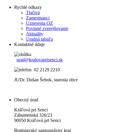
Rychlé odkazy
Tlačivá
Zamestnanci
Uznesenia OZ
Povinné zverejňovanie
Aktuality
Uradná tabuľa
Kontaktné údaje
urad@kralovaprisenci.sk
02 2129 2210
JUDr. Dušan Šebok, starosta obce
Obecný úrad
Kráľová pri Senci
Záhumenská 326/23
90050 Kráľová pri Senci
Bratislavský samosprávny kraj