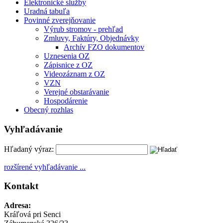
Elektronické služby
Uradná tabuľa
Povinné zverejňovanie
Výrub stromov - prehľad
Zmluvy, Faktúry, Objednávky
Archív FZO dokumentov
Uznesenia OZ
Zápisnice z OZ
Videozáznam z OZ
VZN
Verejné obstarávanie
Hospodárenie
Obecný rozhlas
Vyhľadávanie
Hľadaný výraz:
rozšírené vyhľadávanie ...
Kontakt
Adresa:
Kráľová pri Senci