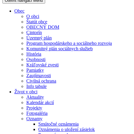
Otevřit navigaci
Menu
Obec
O obci
Štatút obce
OBECNÝ DOM
Cintorín
Územný plán
Program hospodárskeho a sociálneho rozvoja
Komunitný plán sociálnych služieb
História
Osobnosti
Kráľovské zvesti
Pamiatky
Zaujímavosti
Civilná ochrana
Info tabule
Život v obci
Aktuality
Kalendár akcií
Projekty
Fotogaléria
Oznamy
Smútočné oznámenia
Oznámenia o uložení zásielok