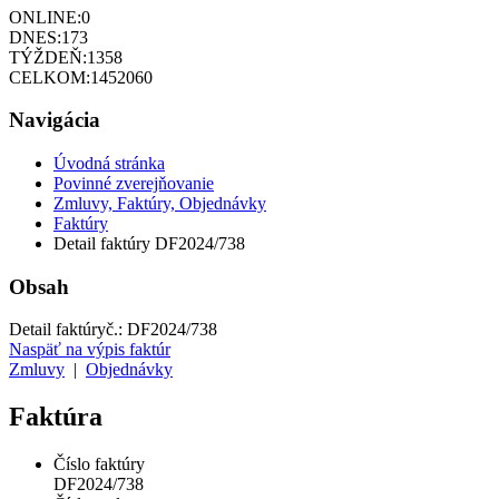
ONLINE:
0
DNES:
173
TÝŽDEŇ:
1358
CELKOM:
1452060
Navigácia
Úvodná stránka
Povinné zverejňovanie
Zmluvy, Faktúry, Objednávky
Faktúry
Detail faktúry DF2024/738
Obsah
Detail faktúry
č.:
DF2024/738
Naspäť na výpis faktúr
Zmluvy
|
Objednávky
Faktúra
Číslo faktúry
DF2024/738