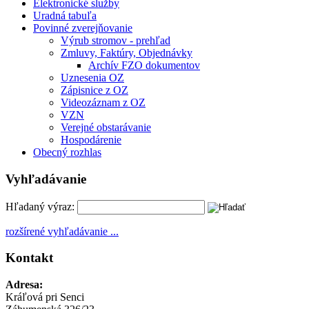
Elektronické služby
Uradná tabuľa
Povinné zverejňovanie
Výrub stromov - prehľad
Zmluvy, Faktúry, Objednávky
Archív FZO dokumentov
Uznesenia OZ
Zápisnice z OZ
Videozáznam z OZ
VZN
Verejné obstarávanie
Hospodárenie
Obecný rozhlas
Vyhľadávanie
Hľadaný výraz:
rozšírené vyhľadávanie ...
Kontakt
Adresa:
Kráľová pri Senci