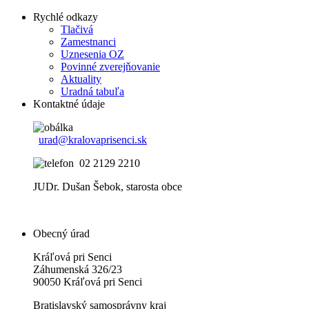
Rychlé odkazy
Tlačivá
Zamestnanci
Uznesenia OZ
Povinné zverejňovanie
Aktuality
Uradná tabuľa
Kontaktné údaje
urad@kralovaprisenci.sk
02 2129 2210
JUDr. Dušan Šebok, starosta obce
Obecný úrad
Kráľová pri Senci
Záhumenská 326/23
90050 Kráľová pri Senci
Bratislavský samosprávny kraj