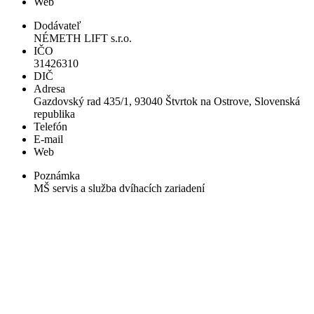
Web
Dodávateľ
NÉMETH LIFT s.r.o.
IČO
31426310
DIČ
Adresa
Gazdovský rad 435/1, 93040 Štvrtok na Ostrove, Slovenská
republika
Telefón
E-mail
Web
Poznámka
MŠ servis a služba dvíhacích zariadení