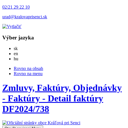
02/21 29 22 10
urad@kralovaprisenci.sk
Výber jazyka
Slovensky
sk
English
en
Magyar
hu
Rovno na obsah
Rovno na menu
Zmluvy, Faktúry, Objednávky
- Faktúry - Detail faktúry
DF2024/738