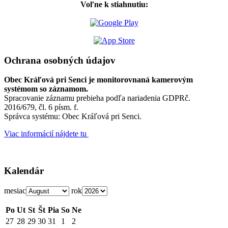
Voľne k stiahnutiu:
Ochrana osobných údajov
Obec Kráľová pri Senci je monitorovnaná kamerovým
systémom so záznamom.
Spracovanie záznamu prebieha podľa nariadenia GDPRč.
2016/679, čl. 6 písm. f.
Správca systému: Obec Kráľová pri Senci.
Viac informácií nájdete tu
Kalendár
mesiac
rok
Po
Ut
St
Št
Pia
So
Ne
27
28
29
30
31
1
2