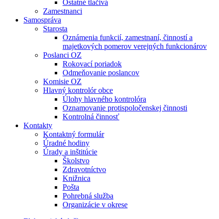
Ostatné tlačivá
Zamestnanci
Samospráva
Starosta
Oznámenia funkcií, zamestnaní, činností a
majetkových pomerov verejných funkcionárov
Poslanci OZ
Rokovací poriadok
Odmeňovanie poslancov
Komisie OZ
Hlavný kontrolór obce
Úlohy hlavného kontrolóra
Oznamovanie protispoločenskej činnosti
Kontrolná činnosť
Kontakty
Kontaktný formulár
Úradné hodiny
Úrady a inštitúcie
Školstvo
Zdravotníctvo
Knižnica
Pošta
Pohrebná služba
Organizácie v okrese