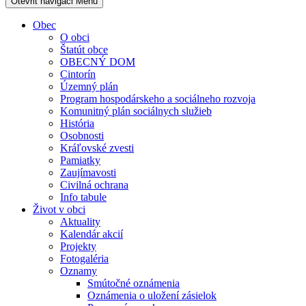
Otevřit navigaci
Menu
Obec
O obci
Štatút obce
OBECNÝ DOM
Cintorín
Územný plán
Program hospodárskeho a sociálneho rozvoja
Komunitný plán sociálnych služieb
História
Osobnosti
Kráľovské zvesti
Pamiatky
Zaujímavosti
Civilná ochrana
Info tabule
Život v obci
Aktuality
Kalendár akcií
Projekty
Fotogaléria
Oznamy
Smútočné oznámenia
Oznámenia o uložení zásielok