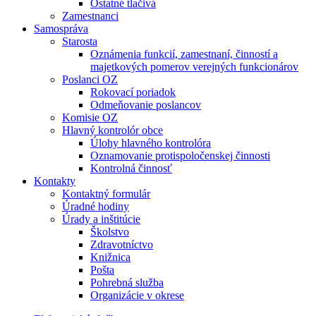
Ostatné tlačivá
Zamestnanci
Samospráva
Starosta
Oznámenia funkcií, zamestnaní, činností a
majetkových pomerov verejných funkcionárov
Poslanci OZ
Rokovací poriadok
Odmeňovanie poslancov
Komisie OZ
Hlavný kontrolór obce
Úlohy hlavného kontrolóra
Oznamovanie protispoločenskej činnosti
Kontrolná činnosť
Kontakty
Kontaktný formulár
Úradné hodiny
Úrady a inštitúcie
Školstvo
Zdravotníctvo
Knižnica
Pošta
Pohrebná služba
Organizácie v okrese