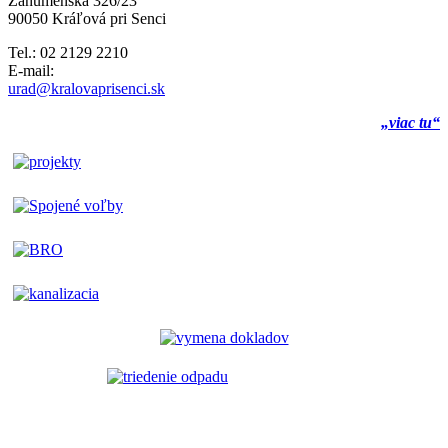
Záhumenská 326/23
90050 Kráľová pri Senci
Tel.: 02 2129 2210
E-mail:
urad@kralovaprisenci.sk
„viac tu“