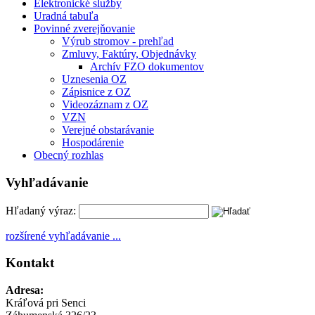
Elektronické služby
Uradná tabuľa
Povinné zverejňovanie
Výrub stromov - prehľad
Zmluvy, Faktúry, Objednávky
Archív FZO dokumentov
Uznesenia OZ
Zápisnice z OZ
Videozáznam z OZ
VZN
Verejné obstarávanie
Hospodárenie
Obecný rozhlas
Vyhľadávanie
Hľadaný výraz:
rozšírené vyhľadávanie ...
Kontakt
Adresa:
Kráľová pri Senci