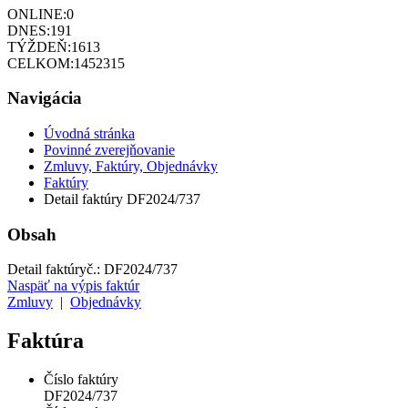
ONLINE:
0
DNES:
191
TÝŽDEŇ:
1613
CELKOM:
1452315
Navigácia
Úvodná stránka
Povinné zverejňovanie
Zmluvy, Faktúry, Objednávky
Faktúry
Detail faktúry DF2024/737
Obsah
Detail faktúry
č.:
DF2024/737
Naspäť na výpis faktúr
Zmluvy
|
Objednávky
Faktúra
Číslo faktúry
DF2024/737