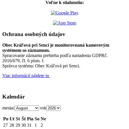
Voľne k stiahnutiu:
Ochrana osobných údajov
Obec Kráľová pri Senci je monitorovnaná kamerovým
systémom so záznamom.
Spracovanie záznamu prebieha podľa nariadenia GDPRč.
2016/679, čl. 6 písm. f.
Správca systému: Obec Kráľová pri Senci.
Viac informácií nájdete tu
Kalendár
mesiac
rok
Po
Ut
St
Št
Pia
So
Ne
27
28
29
30
31
1
2