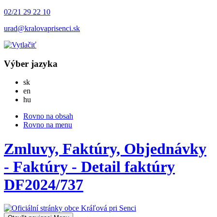
02/21 29 22 10
urad@kralovaprisenci.sk
Výber jazyka
Slovensky
sk
English
en
Magyar
hu
Rovno na obsah
Rovno na menu
Zmluvy, Faktúry, Objednávky
- Faktúry - Detail faktúry
DF2024/737