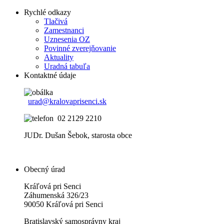
Rychlé odkazy
Tlačivá
Zamestnanci
Uznesenia OZ
Povinné zverejňovanie
Aktuality
Uradná tabuľa
Kontaktné údaje
urad@kralovaprisenci.sk
02 2129 2210
JUDr. Dušan Šebok, starosta obce
Obecný úrad
Kráľová pri Senci
Záhumenská 326/23
90050 Kráľová pri Senci
Bratislavský samosprávny kraj