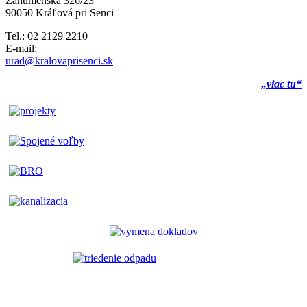
Záhumenská 326/23
90050 Kráľová pri Senci
Tel.: 02 2129 2210
E-mail:
urad@kralovaprisenci.sk
„viac tu“