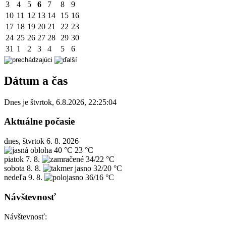
3
4
5
6
7
8
9
10
11
12
13
14
15
16
17
18
19
20
21
22
23
24
25
26
27
28
29
30
31
1
2
3
4
5
6
Dátum a čas
Dnes je
štvrtok
,
6.8.2026
,
22:25:04
Aktuálne počasie
dnes, štvrtok 6. 8. 2026
40 °C
23 °C
piatok
7. 8.
34/22 °C
sobota
8. 8.
32/20 °C
nedeľa
9. 8.
36/16 °C
Návštevnosť
Návštevnosť: