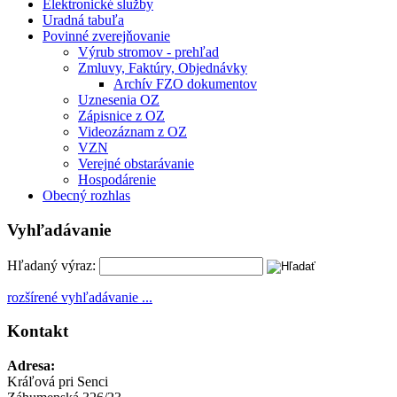
Elektronické služby
Uradná tabuľa
Povinné zverejňovanie
Výrub stromov - prehľad
Zmluvy, Faktúry, Objednávky
Archív FZO dokumentov
Uznesenia OZ
Zápisnice z OZ
Videozáznam z OZ
VZN
Verejné obstarávanie
Hospodárenie
Obecný rozhlas
Vyhľadávanie
Hľadaný výraz:
rozšírené vyhľadávanie ...
Kontakt
Adresa:
Kráľová pri Senci