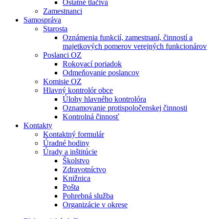
Ostatné tlačivá
Zamestnanci
Samospráva
Starosta
Oznámenia funkcií, zamestnaní, činností a
majetkových pomerov verejných funkcionárov
Poslanci OZ
Rokovací poriadok
Odmeňovanie poslancov
Komisie OZ
Hlavný kontrolór obce
Úlohy hlavného kontrolóra
Oznamovanie protispoločenskej činnosti
Kontrolná činnosť
Kontakty
Kontaktný formulár
Úradné hodiny
Úrady a inštitúcie
Školstvo
Zdravotníctvo
Knižnica
Pošta
Pohrebná služba
Organizácie v okrese