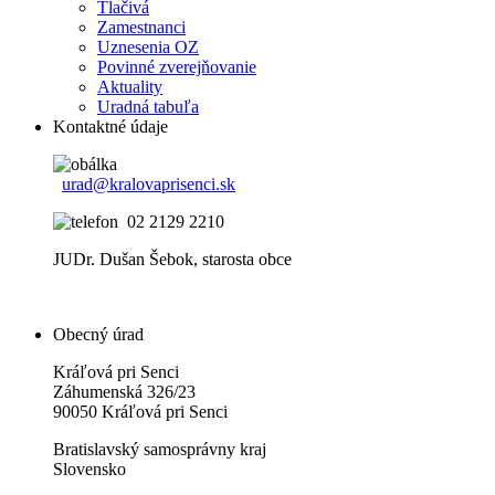
Tlačivá
Zamestnanci
Uznesenia OZ
Povinné zverejňovanie
Aktuality
Uradná tabuľa
Kontaktné údaje
urad@kralovaprisenci.sk
02 2129 2210
JUDr. Dušan Šebok, starosta obce
Obecný úrad
Kráľová pri Senci
Záhumenská 326/23
90050 Kráľová pri Senci
Bratislavský samosprávny kraj
Slovensko