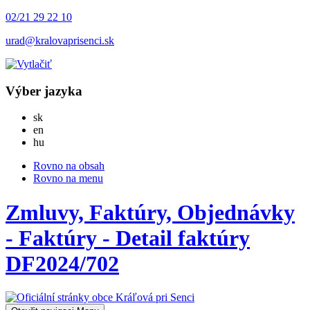
02/21 29 22 10
urad@kralovaprisenci.sk
Výber jazyka
Slovensky
sk
English
en
Magyar
hu
Rovno na obsah
Rovno na menu
Zmluvy, Faktúry, Objednávky
- Faktúry - Detail faktúry
DF2024/702