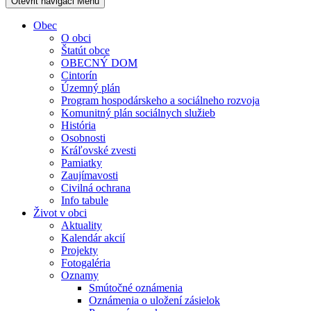
Otevřit navigaci
Menu
Obec
O obci
Štatút obce
OBECNÝ DOM
Cintorín
Územný plán
Program hospodárskeho a sociálneho rozvoja
Komunitný plán sociálnych služieb
História
Osobnosti
Kráľovské zvesti
Pamiatky
Zaujímavosti
Civilná ochrana
Info tabule
Život v obci
Aktuality
Kalendár akcií
Projekty
Fotogaléria
Oznamy
Smútočné oznámenia
Oznámenia o uložení zásielok