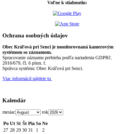
Voľne k stiahnutiu:
Ochrana osobných údajov
Obec Kráľová pri Senci je monitorovnaná kamerovým
systémom so záznamom.
Spracovanie záznamu prebieha podľa nariadenia GDPRč.
2016/679, čl. 6 písm. f.
Správca systému: Obec Kráľová pri Senci.
Viac informácií nájdete tu
Kalendár
mesiac
rok
Po
Ut
St
Št
Pia
So
Ne
27
28
29
30
31
1
2